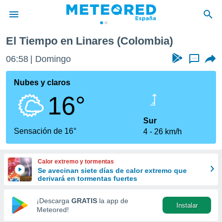
El Tiempo en Linares (Colombia)
privacidad
06:58
Domingo
...
o de
tiempo.com)
borado por
Nubes y claros
es para
16°
ue la
 que se
e calidad.
Sur
eder a este
Sensación de 16°
4
26 km/h
ediante las
opciones:
Calor extremo y tormentas
ookies y
Se avecinan siete días de calor extremo que
e forma
derivará en tormentas fuertes
d digital
¡Descarga
GRATIS
la app de
Instalar
ada, basada
Meteored!
mación