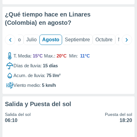
 seleccionar
o.
¿Qué tiempo hace en Linares
calización
precisa e
(Colombia) en
agosto
?
ión mediante
, publicidad
yo
Junio
Julio
Agosto
Septiembre
Octubre
Noviemb
dos,
T. Media:
15°C
Max.:
20°C
Min:
11°C
 publicidad
,
Días de lluvia:
15
días
ón de
 desarrollo
Acum. de lluvia:
75 l/m²
s.
Viento medio:
5 km/h
tros 1199
ios
Salida y Puesta del sol
Salida del sol
Puesta del sol
06:10
18:20