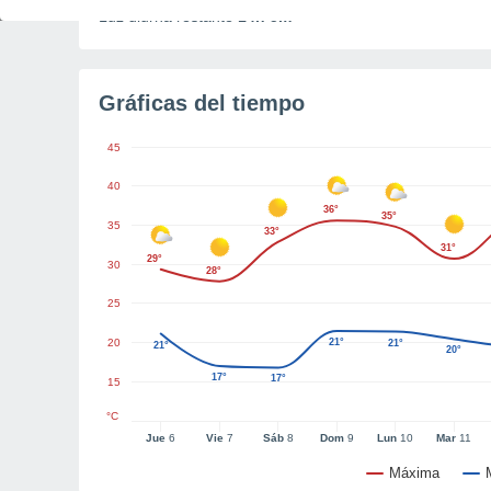
Luz diurna restante
14h 5m
Gráficas del tiempo
45
40
36°
35°
35
33°
31°
29°
30
28°
25
20
21°
21°
21°
20°
17°
17°
15
°C
Jue
6
Vie
7
Sáb
8
Dom
9
Lun
10
Mar
11
Máxima