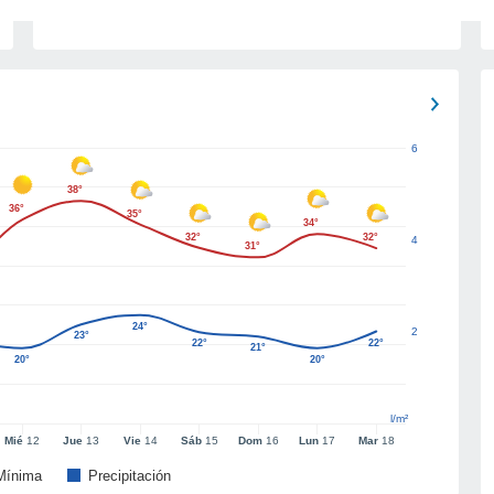
6
38°
36°
35°
34°
32°
32°
4
31°
24°
2
23°
22°
22°
21°
20°
20°
l/m²
Mié
12
Jue
13
Vie
14
Sáb
15
Dom
16
Lun
17
Mar
18
Mínima
Precipitación