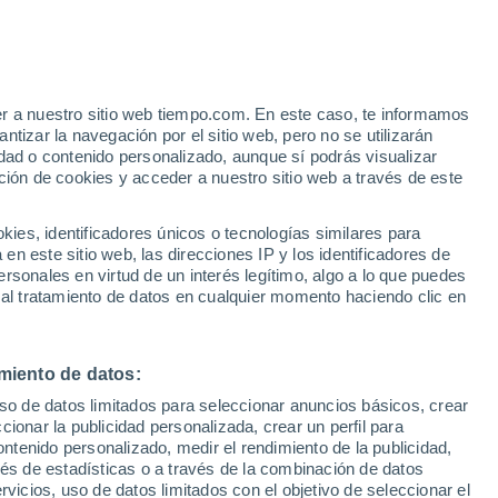
er a nuestro sitio web tiempo.com. En este caso, te informamos
h
tizar la navegación por el sitio web, pero no se utilizarán
dad o contenido personalizado, aunque sí podrás visualizar
ción de cookies y acceder a nuestro sitio web a través de este
ue
es, identificadores únicos o tecnologías similares para
ones
n este sitio web, las direcciones IP y los identificadores de
rsonales en virtud de un interés legítimo, algo a lo que puedes
e nubosidad
Radar de lluvia
Satélites
Modelos
 al tratamiento de datos en cualquier momento haciendo clic en
miento de datos:
omingo
Lunes
Martes
Miércoles
uso de datos limitados para seleccionar anuncios básicos, crear
9 Ago
10 Ago
11 Ago
12 Ago
ccionar la publicidad personalizada, crear un perfil para
ontenido personalizado, medir el rendimiento de la publicidad,
vés de estadísticas o a través de la combinación de datos
rvicios, uso de datos limitados con el objetivo de seleccionar el