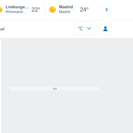
Limburgerhof
Madrid
Barcelona
22°
24°
Rhineland-Palatinate
Madrid
Barcelona
°C
uí