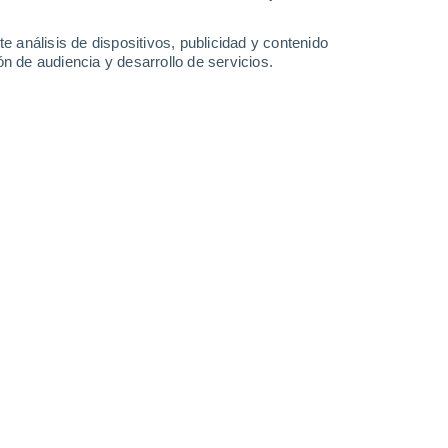
36°
/
21°
35°
/
21°
31°
/
20°
36°
/
20°
e análisis de dispositivos, publicidad y contenido
n de audiencia y desarrollo de servicios.
-
29
km/h
15
-
36
km/h
13
-
31
km/h
9
-
30
km/h
 agosto
Noroeste
1 Bajo
9
-
22 km/h
FPS:
no
Noroeste
1 Bajo
8
-
22 km/h
FPS:
no
Noroeste
3 Medio
6
-
21 km/h
FPS:
6-10
Oeste
4 Medio
7
-
22 km/h
FPS:
6-10