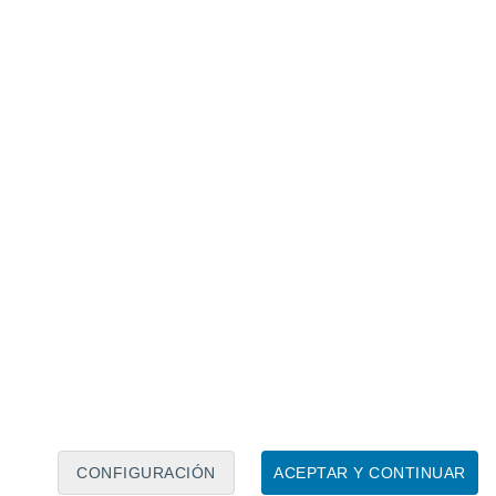
Calendario lunar
Lun
Mar
Mié
Jue
Vie
Sáb
Dom
6
7
8
9
10
11
12
13
14
15
16
17
18
19
CONFIGURACIÓN
ACEPTAR Y CONTINUAR