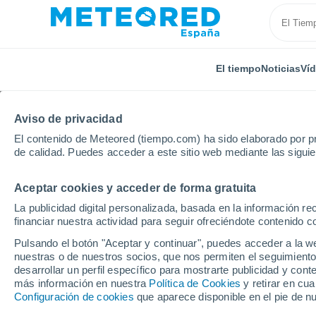
El tiempo
Noticias
Ví
Aviso de privacidad
El contenido de Meteored (tiempo.com) ha sido elaborado por pr
de calidad. Puedes acceder a este sitio web mediante las sigui
Aceptar cookies y acceder de forma gratuita
Inicio
Alemania
Renania-Palatinado
Limburgerh
La publicidad digital personalizada, basada en la información r
financiar nuestra actividad para seguir ofreciéndote contenido c
El Tiempo en Limburge
Pulsando el botón "Aceptar y continuar", puedes acceder a la w
nuestras o de nuestros socios, que nos permiten el seguimiento
07:30
Jueves
desarrollar un perfil específico para mostrarte publicidad y co
más información en nuestra
Política de Cookies
y retirar en cu
Configuración de cookies
que aparece disponible en el pie de n
Soleado