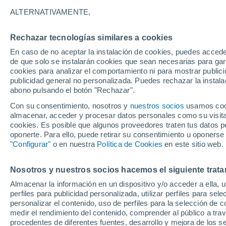
22°
ALTERNATIVAMENTE,
Rechazar tecnologías similares a cookies
Noroeste
En caso de no aceptar la instalación de cookies, puedes acced
Sensación de 25°
9
-
22 km/
de que solo se instalarán cookies que sean necesarias para garan
cookies para analizar el comportamiento ni para mostrar publici
publicidad general no personalizada. Puedes rechazar la instala
abono pulsando el botón "Rechazar".
Predicción
A partir de las 15 horas crecerán tormentas q
Con su consentimiento, nosotros y
nuestros socios
usamos cooki
dejarán lluvias muy fuertes, granizo y revent
almacenar, acceder y procesar datos personales como su visita e
en el este peninsular
cookies. Es posible que algunos proveedores traten tus datos pe
El Tiempo 1 - 7 días
Por horas
Actualidad
Mapa d
oponerte. Para ello, puede retirar su consentimiento u oponerse
"Configurar"
o en nuestra
Política de Cookies
en este sitio web.
Nosotros y nuestros socios hacemos el siguiente trata
Mañana
Sábado
D
Hoy
Almacenar la información en un dispositivo y/o acceder a ella, 
7 Ago
8 Ago
6 Ago
perfiles para publicidad personalizada, utilizar perfiles para sele
personalizar el contenido, uso de perfiles para la selección de c
medir el rendimiento del contenido, comprender al público a tra
procedentes de diferentes fuentes, desarrollo y mejora de los se