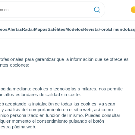
deos
Alertas
Radar
Mapas
Satélites
Modelos
Revista
Foro
El mundo
Esq
ofesionales para garantizar que la información que se ofrece es
entes opciones:
of
ecogida mediante cookies o tecnologías similares, nos permite
on altos estándares de calidad sin coste.
rhof
eb aceptando la instalación de todas las cookies, ya sean
 y análisis del comportamiento en el sitio web, así como
...
ntenido personalizado en función del mismo. Puedes consultar
alquier momento el consentimiento pulsando el botón
Por horas
uestra página web.
Intervalos nubosos en las
próximas horas