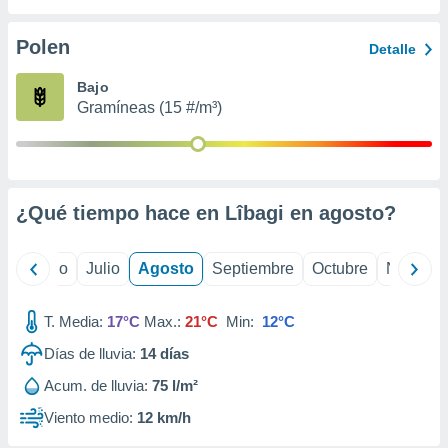
 seleccionar
o.
Polen
Detalle
calización
precisa e
Bajo
ión mediante
Gramíneas (15 #/m³)
, publicidad
dos,
 publicidad
,
¿Qué tiempo hace en Lîbagi en
agosto
?
ón de
 desarrollo
s.
yo
Junio
Julio
Agosto
Septiembre
Octubre
Noviemb
tros 1199
ios
T. Media:
17°C
Max.:
21°C
Min:
12°C
Días de lluvia:
14
días
Acum. de lluvia:
75 l/m²
Viento medio:
12 km/h