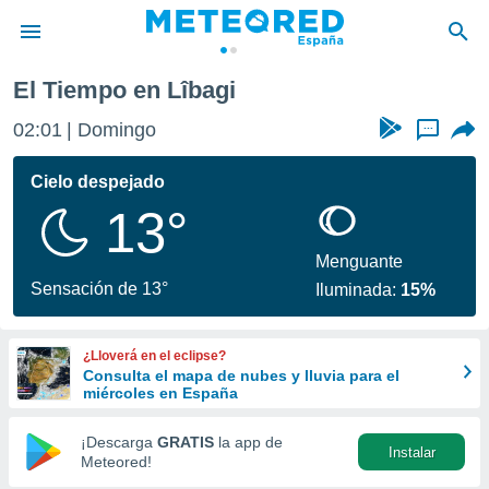
El Tiempo en Lîbagi
privacidad
02:01
Domingo
...
o de
tiempo.com)
borado por
Cielo despejado
es para
13°
ue la
 que se
e calidad.
Menguante
eder a este
Sensación de 13°
Iluminada:
15%
ediante las
opciones:
¿Lloverá en el eclipse?
ookies y
Consulta el mapa de nubes y lluvia para el
e forma
miércoles en España
d digital
¡Descarga
GRATIS
la app de
Instalar
ada, basada
Meteored!
mación