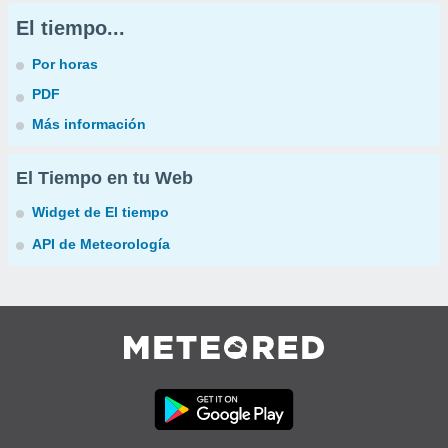
El tiempo...
Por horas
PDF
Más información
El Tiempo en tu Web
Widget de El tiempo
API de Meteorología