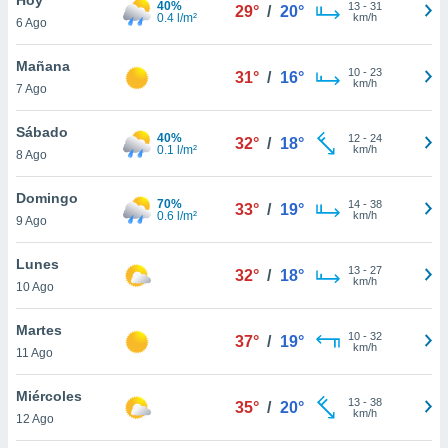
40%
13
-
31
29°
/
20°
0.4 l/m²
km/h
6 Ago
do en
 mismo.
sultar más
Mañana
10
-
23
31°
/
16°
 en nuestra
km/h
7 Ago
 Cookies
y
ualquier
Sábado
40%
12
-
24
32°
/
18°
0.1 l/m²
km/h
8 Ago
ento
 botón
ación de
Domingo
70%
14
-
38
33°
/
19°
kies
0.6 l/m²
km/h
9 Ago
 disponible
e nuestra
Lunes
13
-
27
.
32°
/
18°
km/h
10 Ago
IVAMENTE,
Martes
10
-
32
37°
/
19°
km/h
11 Ago
as
 a cookies
Miércoles
13
-
38
35°
/
20°
km/h
 no aceptar
12 Ago
ón de