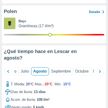
 seleccionar
o.
Polen
Detalle
calización
precisa e
Bajo
ión mediante
Gramíneas (17 #/m³)
, publicidad
dos,
 publicidad
,
¿Qué tiempo hace en Lescar en
ón de
agosto
?
 desarrollo
s.
tros 1199
yo
Junio
Julio
Agosto
Septiembre
Octubre
Noviemb
ios
T. Media:
20°C
Max.:
25°C
Min:
15°C
Días de lluvia:
13
días
Acum. de lluvia:
108 l/m²
Viento medio:
5 km/h