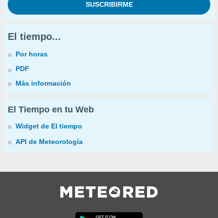
El tiempo...
Por horas
PDF
Más información
El Tiempo en tu Web
Widget de El tiempo
API de Meteorología