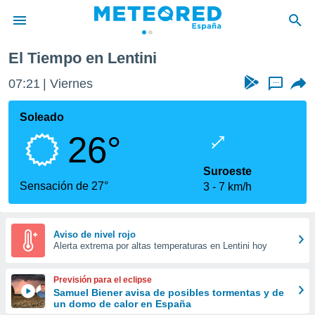
El Tiempo en Lentini
privacidad
07:21
Viernes
...
o de
tiempo.com)
borado por
Soleado
es para
26°
ue la
 que se
e calidad.
Suroeste
eder a este
Sensación de 27°
3
7 km/h
ediante las
opciones:
ookies y
Aviso de nivel rojo
Alerta extrema por altas temperaturas en Lentini hoy
e forma
d digital
Previsión para el eclipse
ada, basada
Samuel Biener avisa de posibles tormentas y de
un domo de calor en España
mación