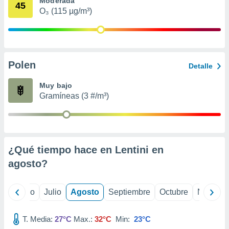
Moderada
 seleccionar
45
o.
O₃ (115 µg/m³)
calización
precisa e
ión mediante
Polen
, publicidad
Detalle
dos,
Muy bajo
 publicidad
Gramíneas (3 #/m³)
,
ón de
 desarrollo
s.
¿Qué tiempo hace en Lentini en
tros 1199
ios
agosto
?
yo
Junio
Julio
Agosto
Septiembre
Octubre
Noviemb
T. Media:
27°C
Max.:
32°C
Min:
23°C