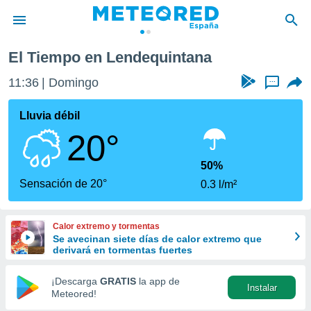
El Tiempo en Lendequintana
privacidad
11:36
Domingo
...
o de
tiempo.com)
borado por
Lluvia débil
es para
20°
ue la
 que se
e calidad.
50%
eder a este
Sensación de 20°
0.3 l/m²
ediante las
opciones:
Calor extremo y tormentas
ookies y
Se avecinan siete días de calor extremo que
e forma
derivará en tormentas fuertes
d digital
¡Descarga
GRATIS
la app de
Instalar
ada, basada
Meteored!
mación