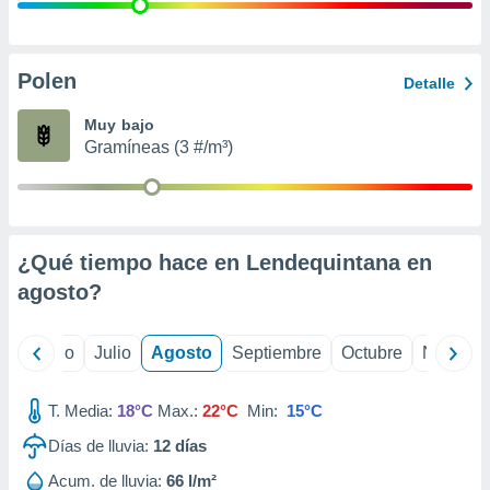
 seleccionar
o.
calización
precisa e
Polen
Detalle
ión mediante
Muy bajo
, publicidad
Gramíneas (3 #/m³)
dos,
 publicidad
,
ón de
¿Qué tiempo hace en Lendequintana en
 desarrollo
s.
agosto
?
tros 1199
ios
yo
Junio
Julio
Agosto
Septiembre
Octubre
Noviemb
T. Media:
18°C
Max.:
22°C
Min:
15°C
Días de lluvia:
12
días
Acum. de lluvia:
66 l/m²