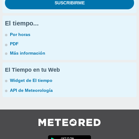
El tiempo...
Por horas
PDF
Más información
El Tiempo en tu Web
Widget de El tiempo
API de Meteorología