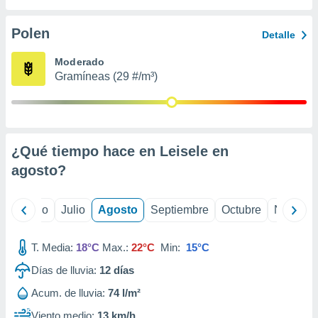
 seleccionar
o.
Polen
Detalle
calización
precisa e
Moderado
ión mediante
Gramíneas (29 #/m³)
, publicidad
dos,
 publicidad
,
¿Qué tiempo hace en Leisele en
ón de
agosto
?
 desarrollo
s.
tros 1199
yo
Junio
Julio
Agosto
Septiembre
Octubre
Noviemb
ios
T. Media:
18°C
Max.:
22°C
Min:
15°C
Días de lluvia:
12
días
Acum. de lluvia:
74 l/m²
Viento medio:
13 km/h