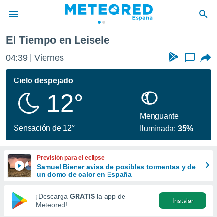
eisele
El Tiempo en Leisele
privacidad
04:39
Viernes
...
o de
tiempo.com)
borado por
Cielo despejado
es para
12°
ue la
 que se
e calidad.
Menguante
eder a este
Sensación de 12°
Iluminada:
35%
ediante las
opciones:
Previsión para el eclipse
ookies y
Samuel Biener avisa de posibles tormentas y de
e forma
un domo de calor en España
d digital
¡Descarga
GRATIS
la app de
Instalar
ada, basada
Meteored!
mación