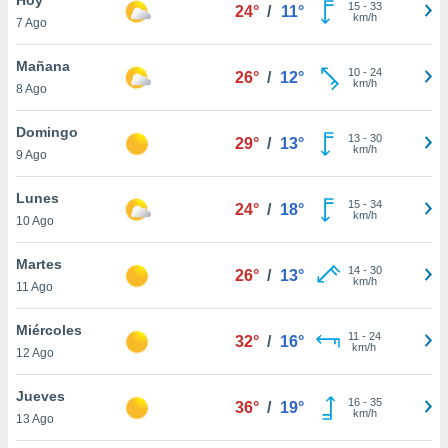
15
-
33
24°
/
11°
km/h
7 Ago
do en
 mismo.
sultar más
Mañana
10
-
24
26°
/
12°
 en nuestra
km/h
8 Ago
 Cookies
y
ualquier
Domingo
13
-
30
29°
/
13°
km/h
9 Ago
ento
 botón
ación de
Lunes
15
-
34
24°
/
18°
kies
km/h
10 Ago
 disponible
e nuestra
Martes
14
-
30
.
26°
/
13°
km/h
11 Ago
IVAMENTE,
Miércoles
11
-
24
32°
/
16°
km/h
12 Ago
as
 a cookies
Jueves
16
-
35
36°
/
19°
km/h
 no aceptar
13 Ago
ón de