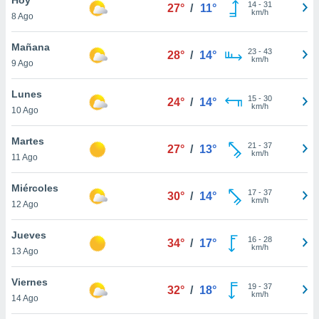
14
-
31
27°
/
11°
km/h
8 Ago
do en
 mismo.
sultar más
Mañana
23
-
43
28°
/
14°
 en nuestra
km/h
9 Ago
 Cookies
y
ualquier
Lunes
15
-
30
24°
/
14°
km/h
10 Ago
ento
 botón
ación de
Martes
21
-
37
27°
/
13°
kies
km/h
11 Ago
 disponible
e nuestra
Miércoles
17
-
37
.
30°
/
14°
km/h
12 Ago
IVAMENTE,
Jueves
16
-
28
34°
/
17°
km/h
13 Ago
as
 a cookies
Viernes
19
-
37
32°
/
18°
km/h
 no aceptar
14 Ago
ón de