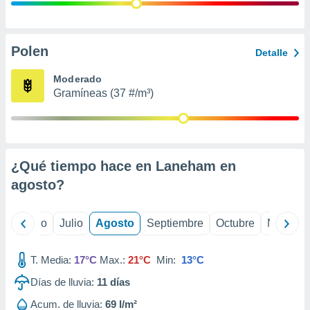
 seleccionar
o.
calización
precisa e
Polen
Detalle
ión mediante
Moderado
, publicidad
Gramíneas (37 #/m³)
dos,
 publicidad
,
ón de
¿Qué tiempo hace en Laneham en
 desarrollo
s.
agosto
?
tros 1199
ios
yo
Junio
Julio
Agosto
Septiembre
Octubre
Noviemb
T. Media:
17°C
Max.:
21°C
Min:
13°C
Días de lluvia:
11
días
Acum. de lluvia:
69 l/m²