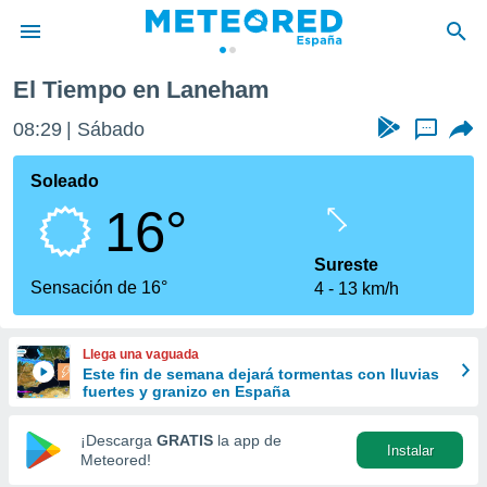
El Tiempo en Laneham
privacidad
08:29
Sábado
...
o de
tiempo.com)
borado por
Soleado
es para
16°
ue la
 que se
e calidad.
Sureste
eder a este
Sensación de 16°
4
13 km/h
ediante las
opciones:
Llega una vaguada
ookies y
Este fin de semana dejará tormentas con lluvias
e forma
fuertes y granizo en España
d digital
¡Descarga
GRATIS
la app de
Instalar
ada, basada
Meteored!
mación