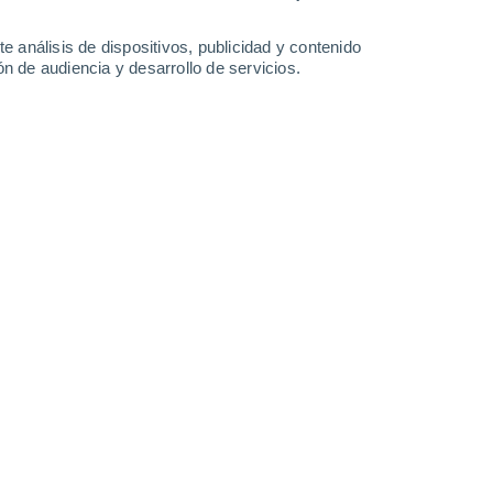
0.8 l/m²
0.3 l/m²
35°
/
21°
34°
/
20°
39°
/
23°
36°
/
22°
e análisis de dispositivos, publicidad y contenido
n de audiencia y desarrollo de servicios.
-
33
km/h
6
-
20
km/h
11
-
28
km/h
10
-
25
km/h
uboso
Noroeste
3 Medio
13
-
30 km/h
FPS:
6-10
Noroeste
2 Bajo
13
-
29 km/h
FPS:
no
Noroeste
1 Bajo
13
-
28 km/h
FPS:
no
Noroeste
0 Bajo
13
-
27 km/h
FPS:
no