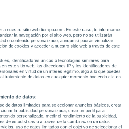
er a nuestro sitio web tiempo.com. En este caso, te informamos
/h
tizar la navegación por el sitio web, pero no se utilizarán
dad o contenido personalizado, aunque sí podrás visualizar
ción de cookies y acceder a nuestro sitio web a través de este
 de
es, identificadores únicos o tecnologías similares para
n este sitio web, las direcciones IP y los identificadores de
rsonales en virtud de un interés legítimo, algo a lo que puedes
e nubosidad
Radar de lluvia
Satélites
Modelos
 al tratamiento de datos en cualquier momento haciendo clic en
miento de datos:
omingo
Lunes
Martes
Miércoles
uso de datos limitados para seleccionar anuncios básicos, crear
9 Ago
10 Ago
11 Ago
12 Ago
ccionar la publicidad personalizada, crear un perfil para
ontenido personalizado, medir el rendimiento de la publicidad,
vés de estadísticas o a través de la combinación de datos
rvicios, uso de datos limitados con el objetivo de seleccionar el
60%
50%