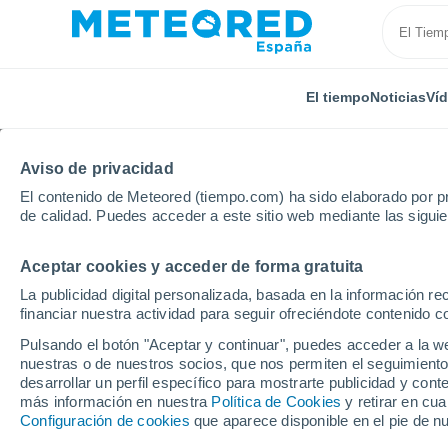
El tiempo
Noticias
Ví
Aviso de privacidad
El contenido de Meteored (tiempo.com) ha sido elaborado por pr
de calidad. Puedes acceder a este sitio web mediante las sigui
Aceptar cookies y acceder de forma gratuita
Inicio
Francia
Nueva Aquitania
Lot y Garona
La publicidad digital personalizada, basada en la información r
financiar nuestra actividad para seguir ofreciéndote contenido c
El Tiempo en Lafox
Pulsando el botón "Aceptar y continuar", puedes acceder a la w
nuestras o de nuestros socios, que nos permiten el seguimiento
18:24
Jueves
desarrollar un perfil específico para mostrarte publicidad y co
más información en nuestra
Política de Cookies
y retirar en cu
Configuración de cookies
que aparece disponible en el pie de n
Nubes y claros