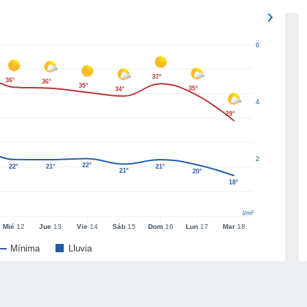
6
37°
36°
36°
35°
35°
34°
4
29°
2
22°
22°
21°
21°
21°
20°
18°
l/m²
Mié
12
Jue
13
Vie
14
Sáb
15
Dom
16
Lun
17
Mar
18
Mínima
Lluvia