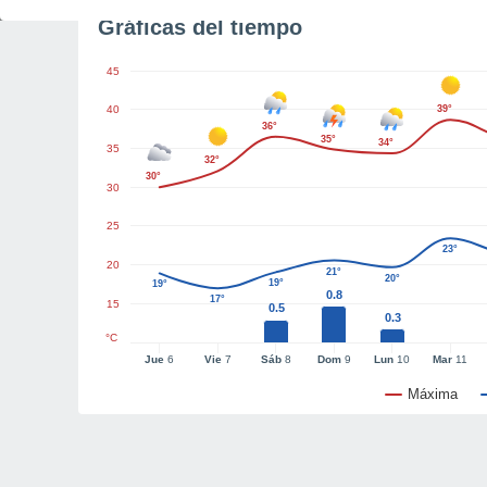
Gráficas del tiempo
45
40
39°
36°
35°
34°
35
32°
30°
30
25
23°
20
21°
20°
19°
19°
0.8
17°
15
0.5
0.3
°C
Jue
6
Vie
7
Sáb
8
Dom
9
Lun
10
Mar
11
Máxima