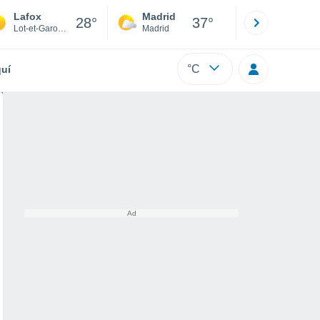
Lafox
Madrid
Barcelona
28°
37°
Lot-et-Garonne
Madrid
Barcelona
°C
uí