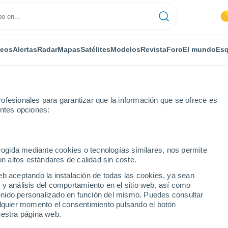
deos
Alertas
Radar
Mapas
Satélites
Modelos
Revista
Foro
El mundo
Esq
ofesionales para garantizar que la información que se ofrece es
entes opciones:
Lafox
ecogida mediante cookies o tecnologías similares, nos permite
on altos estándares de calidad sin coste.
eb aceptando la instalación de todas las cookies, ya sean
 y análisis del comportamiento en el sitio web, así como
...
ntenido personalizado en función del mismo. Puedes consultar
alquier momento el consentimiento pulsando el botón
Por horas
uestra página web.
Cielos despejados en las
próximas horas