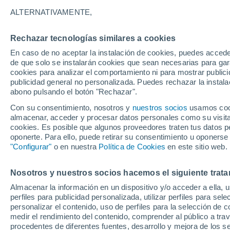
28°
ALTERNATIVAMENTE,
Rechazar tecnologías similares a cookies
Noroeste
En caso de no aceptar la instalación de cookies, puedes acced
Sensación de 28°
13
-
29 km
de que solo se instalarán cookies que sean necesarias para garan
cookies para analizar el comportamiento ni para mostrar publici
publicidad general no personalizada. Puedes rechazar la instala
abono pulsando el botón "Rechazar".
Previsión para el eclipse
Samuel Biener avisa de posibles tormentas y
Con su consentimiento, nosotros y
nuestros socios
usamos cooki
un domo de calor en España
almacenar, acceder y procesar datos personales como su visita e
cookies. Es posible que algunos proveedores traten tus datos pe
El Tiempo 1 - 7 días
Por horas
Actualidad
Mapa d
oponerte. Para ello, puede retirar su consentimiento u oponerse
"Configurar"
o en nuestra
Política de Cookies
en este sitio web.
Nosotros y nuestros socios hacemos el siguiente trata
Mañana
Sábado
D
Hoy
Almacenar la información en un dispositivo y/o acceder a ella, 
7 Ago
8 Ago
6 Ago
perfiles para publicidad personalizada, utilizar perfiles para sele
personalizar el contenido, uso de perfiles para la selección de c
medir el rendimiento del contenido, comprender al público a tra
procedentes de diferentes fuentes, desarrollo y mejora de los se
30%