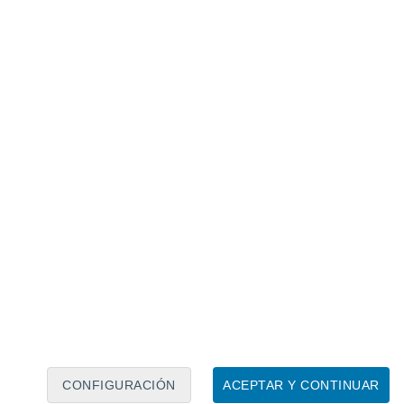
Calendario lunar
Lun
Mar
Mié
Jue
Vie
Sáb
Dom
6
7
8
9
10
11
12
13
14
15
16
17
18
19
CONFIGURACIÓN
ACEPTAR Y CONTINUAR