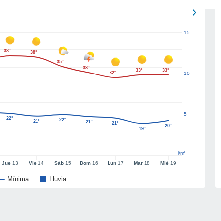
15
38°
38°
35°
33°
33°
33°
32°
10
5
22°
22°
21°
21°
21°
20°
19°
l/m²
Jue
13
Vie
14
Sáb
15
Dom
16
Lun
17
Mar
18
Mié
19
Mínima
Lluvia