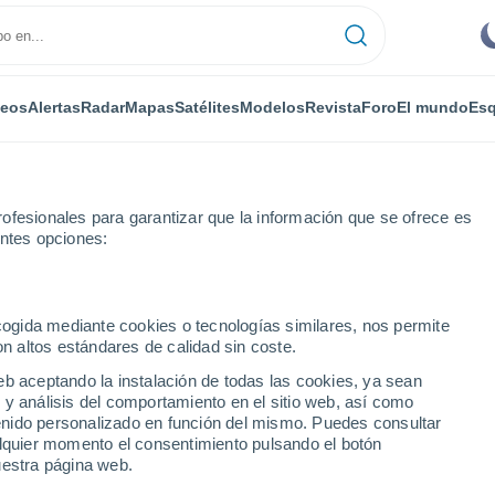
deos
Alertas
Radar
Mapas
Satélites
Modelos
Revista
Foro
El mundo
Esq
ofesionales para garantizar que la información que se ofrece es
entes opciones:
ecogida mediante cookies o tecnologías similares, nos permite
on altos estándares de calidad sin coste.
ère
eb aceptando la instalación de todas las cookies, ya sean
 y análisis del comportamiento en el sitio web, así como
...
ntenido personalizado en función del mismo. Puedes consultar
alquier momento el consentimiento pulsando el botón
Por horas
uestra página web.
Cielos despejados en las
próximas horas