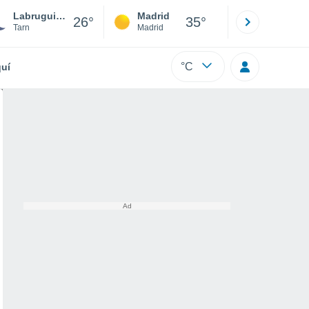
Labruguière
Madrid
Barcelona
26°
35°
Tarn
Madrid
Barcelona
°C
uí