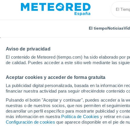
El tiempo
Noticias
Ví
Aviso de privacidad
El contenido de Meteored (tiempo.com) ha sido elaborado por pr
de calidad. Puedes acceder a este sitio web mediante las sigui
Aceptar cookies y acceder de forma gratuita
Inicio
Francia
Occitania
Tarn
Labruguière
La publicidad digital personalizada, basada en la información r
financiar nuestra actividad para seguir ofreciéndote contenido c
El Tiempo en Labrugui
Pulsando el botón "Aceptar y continuar", puedes acceder a la w
nuestras o de nuestros socios, que nos permiten el seguimiento
21:11
Viernes
desarrollar un perfil específico para mostrarte publicidad y co
más información en nuestra
Política de Cookies
y retirar en cu
Configuración de cookies
que aparece disponible en el pie de n
Soleado