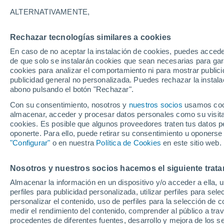
27°
ALTERNATIVAMENTE,
Rechazar tecnologías similares a cookies
Oeste
En caso de no aceptar la instalación de cookies, puedes acced
Sensación de 27°
4
-
14 km/
de que solo se instalarán cookies que sean necesarias para garan
cookies para analizar el comportamiento ni para mostrar publici
publicidad general no personalizada. Puedes rechazar la instala
abono pulsando el botón "Rechazar".
Tormentas fuertes
Esta tarde las tormentas dejarán fenómenos
Con su consentimiento, nosotros y
nuestros socios
usamos cooki
adversos en 6 comunidades
almacenar, acceder y procesar datos personales como su visita e
cookies. Es posible que algunos proveedores traten tus datos pe
El Tiempo 1 - 7 días
Por horas
Actualidad
Mapa de
oponerte. Para ello, puede retirar su consentimiento u oponerse
"Configurar"
o en nuestra
Política de Cookies
en este sitio web.
Nosotros y nuestros socios hacemos el siguiente trata
Mañana
Domingo
Hoy
Almacenar la información en un dispositivo y/o acceder a ella, 
8 Ago
9 Ago
7 Ago
perfiles para publicidad personalizada, utilizar perfiles para sele
personalizar el contenido, uso de perfiles para la selección de c
medir el rendimiento del contenido, comprender al público a tra
procedentes de diferentes fuentes, desarrollo y mejora de los se
50%