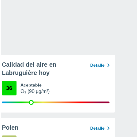
Calidad del aire en
Detalle
Labruguière hoy
Aceptable
36
O₃ (90 µg/m³)
Polen
Detalle