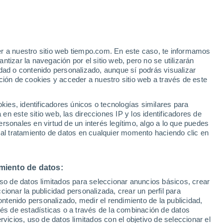
Suben las temperaturas
Durante el dia de mañana
er a nuestro sitio web tiempo.com. En este caso, te informamos
h
tizar la navegación por el sitio web, pero no se utilizarán
dad o contenido personalizado, aunque sí podrás visualizar
ción de cookies y acceder a nuestro sitio web a través de este
es, identificadores únicos o tecnologías similares para
n este sitio web, las direcciones IP y los identificadores de
rsonales en virtud de un interés legítimo, algo a lo que puedes
 temperatura
Radar de lluvia
Satélites
Modelos
 al tratamiento de datos en cualquier momento haciendo clic en
miento de datos:
Lunes
Martes
Miércoles
Jueves
uso de datos limitados para seleccionar anuncios básicos, crear
10 Ago
11 Ago
12 Ago
13 Ago
ccionar la publicidad personalizada, crear un perfil para
ontenido personalizado, medir el rendimiento de la publicidad,
vés de estadísticas o a través de la combinación de datos
rvicios, uso de datos limitados con el objetivo de seleccionar el
60%