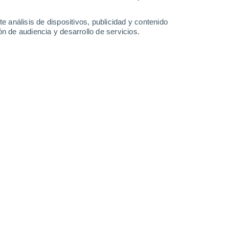
1.7 l/m²
34°
/
21°
36°
/
21°
37°
/
22°
38°
/
22°
e análisis de dispositivos, publicidad y contenido
n de audiencia y desarrollo de servicios.
-
36
km/h
7
-
24
km/h
9
-
28
km/h
7
-
24
km/h
gosto
Noroeste
4 Medio
°
9
-
27 km/h
FPS:
6-10
Noroeste
2 Bajo
°
8
-
26 km/h
FPS:
no
Noroeste
1 Bajo
°
8
-
23 km/h
FPS:
no
Noroeste
0 Bajo
°
5
-
20 km/h
FPS:
no