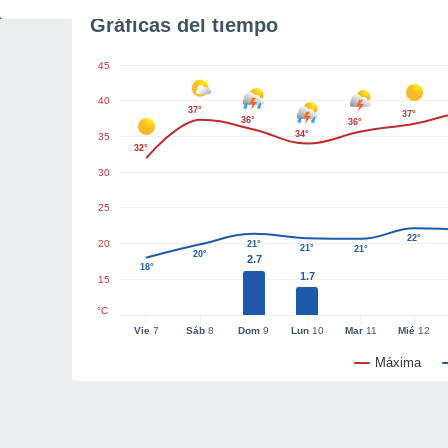
Gráficas del tiempo
45
40
37°
37°
36°
36°
34°
35
32°
30
25
22°
20
21°
21°
21°
20°
2.7
18°
1.7
15
°C
Vie
7
Sáb
8
Dom
9
Lun
10
Mar
11
Mié
12
Máxima