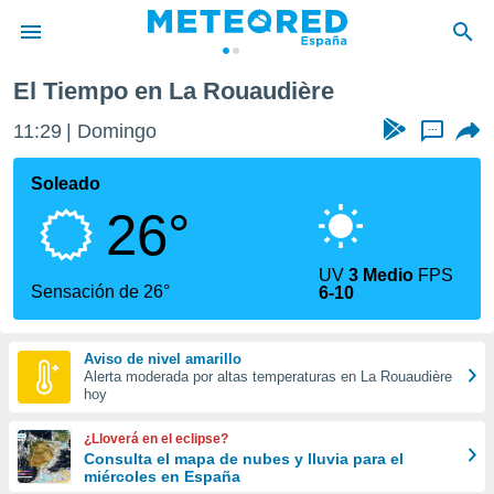
La Rouaudière
El Tiempo en La Rouaudière
privacidad
11:29
Domingo
...
o de
tiempo.com)
borado por
Soleado
es para
26°
ue la
 que se
e calidad.
UV
3 Medio
FPS
eder a este
Sensación de 26°
6-10
ediante las
opciones:
Aviso de nivel amarillo
ookies y
Alerta moderada por altas temperaturas en La Rouaudière
e forma
hoy
d digital
¿Lloverá en el eclipse?
ada, basada
Consulta el mapa de nubes y lluvia para el
miércoles en España
mación