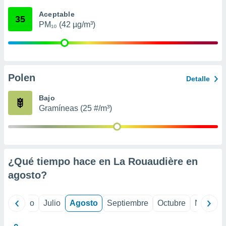
 seleccionar
o.
Aceptable
35
PM₁₀ (42 µg/m³)
calización
precisa e
ión mediante
, publicidad
Polen
Detalle
dos,
 publicidad
Bajo
,
Gramíneas (25 #/m³)
ón de
 desarrollo
s.
tros 1199
ios
¿Qué tiempo hace en La Rouaudière en
agosto
?
yo
Junio
Julio
Agosto
Septiembre
Octubre
Noviemb