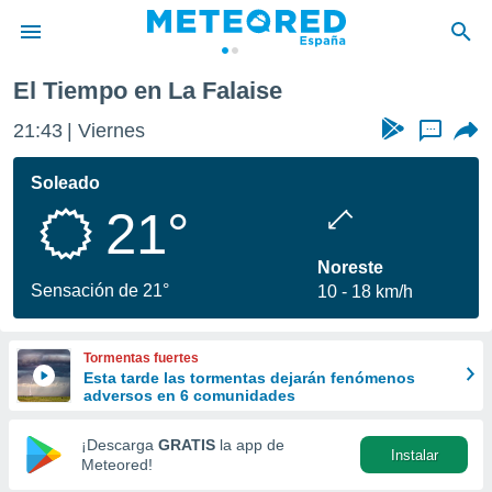
El Tiempo en La Falaise
privacidad
21:43
Viernes
...
o de
tiempo.com)
borado por
Soleado
es para
21°
ue la
 que se
e calidad.
Noreste
eder a este
Sensación de 21°
10
18 km/h
ediante las
opciones:
Tormentas fuertes
ookies y
Esta tarde las tormentas dejarán fenómenos
e forma
adversos en 6 comunidades
d digital
¡Descarga
GRATIS
la app de
Instalar
ada, basada
Meteored!
mación