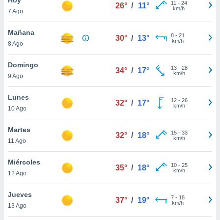
11
-
24
26°
/
11°
km/h
7 Ago
do en
 mismo.
sultar más
Mañana
8
-
21
30°
/
13°
 en nuestra
km/h
8 Ago
 Cookies
y
ualquier
Domingo
13
-
28
34°
/
17°
km/h
9 Ago
ento
 botón
ación de
Lunes
12
-
26
32°
/
17°
kies
km/h
10 Ago
 disponible
e nuestra
Martes
15
-
33
.
32°
/
18°
km/h
11 Ago
IVAMENTE,
Miércoles
10
-
25
35°
/
18°
km/h
12 Ago
as
 a cookies
Jueves
7
-
18
37°
/
19°
km/h
 no aceptar
13 Ago
ón de