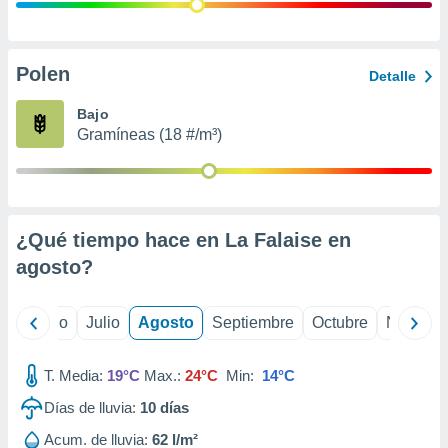
 seleccionar
o.
calización
precisa e
Polen
Detalle
ión mediante
Bajo
, publicidad
Gramíneas (18 #/m³)
dos,
 publicidad
,
ón de
¿Qué tiempo hace en La Falaise en
 desarrollo
s.
agosto
?
tros 1199
ios
yo
Junio
Julio
Agosto
Septiembre
Octubre
Noviemb
T. Media:
19°C
Max.:
24°C
Min:
14°C
Días de lluvia:
10
días
Acum. de lluvia:
62 l/m²