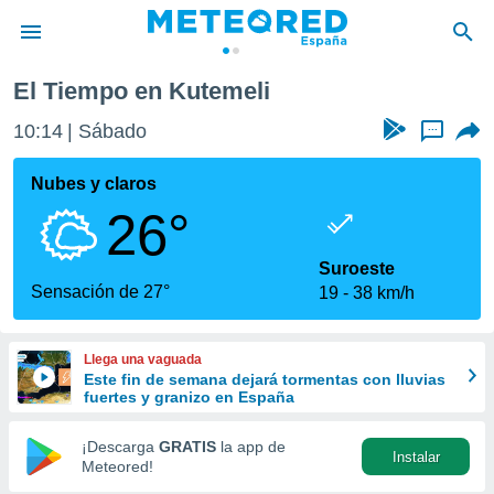
El Tiempo en Kutemeli
privacidad
10:14
Sábado
...
o de
tiempo.com)
borado por
Nubes y claros
es para
26°
ue la
 que se
e calidad.
Suroeste
eder a este
Sensación de 27°
19
38 km/h
ediante las
opciones:
Llega una vaguada
ookies y
Este fin de semana dejará tormentas con lluvias
e forma
fuertes y granizo en España
d digital
¡Descarga
GRATIS
la app de
Instalar
ada, basada
Meteored!
mación