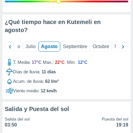
 seleccionar
o.
calización
precisa e
¿Qué tiempo hace en Kutemeli en
ión mediante
agosto
?
, publicidad
yo
Junio
Julio
Agosto
Septiembre
Octubre
Noviemb
dos,
 publicidad
,
T. Media:
17°C
Max.:
22°C
Min:
12°C
ón de
Días de lluvia:
11
días
 desarrollo
s.
Acum. de lluvia:
62 l/m²
tros 1199
Viento medio:
12 km/h
ios
Salida y Puesta del sol
Salida del sol
Puesta del sol
03:50
19:19