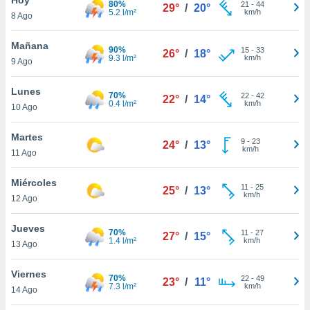
80%
21
-
44
29°
/
20°
5.2 l/m²
km/h
8 Ago
do en
 mismo.
sultar más
Mañana
90%
15
-
33
26°
/
18°
 en nuestra
9.3 l/m²
km/h
9 Ago
 Cookies
y
ualquier
Lunes
70%
22
-
42
22°
/
14°
0.4 l/m²
km/h
10 Ago
ento
 botón
ación de
Martes
9
-
23
24°
/
13°
kies
km/h
11 Ago
 disponible
e nuestra
Miércoles
11
-
25
.
25°
/
13°
km/h
12 Ago
IVAMENTE,
Jueves
70%
11
-
27
27°
/
15°
1.4 l/m²
km/h
13 Ago
as
 a cookies
Viernes
70%
22
-
49
23°
/
11°
7.3 l/m²
km/h
 no aceptar
14 Ago
ón de