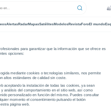
deos
Alertas
Radar
Mapas
Satélites
Modelos
Revista
Foro
El mundo
Esq
ofesionales para garantizar que la información que se ofrece es
entes opciones:
ecogida mediante cookies o tecnologías similares, nos permite
on altos estándares de calidad sin coste.
eb aceptando la instalación de todas las cookies, ya sean
 y análisis del comportamiento en el sitio web, así como
...
ntenido personalizado en función del mismo. Puedes consultar
alquier momento el consentimiento pulsando el botón
Por horas
uestra página web.
Cielos nubosos en las próximas
horas