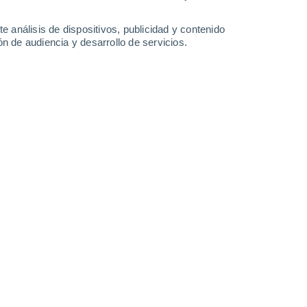
0.7 l/m²
23°
/
15°
23°
/
11°
23°
/
10°
25°
/
11°
e análisis de dispositivos, publicidad y contenido
n de audiencia y desarrollo de servicios.
-
50
km/h
15
-
34
km/h
9
-
24
km/h
9
-
19
km/h
uboso
Noroeste
0 Bajo
6
-
14 km/h
FPS:
no
Norte
0 Bajo
5
-
10 km/h
FPS:
no
uboso
Noroeste
0 Bajo
6
-
11 km/h
FPS:
no
uboso
Noroeste
0 Bajo
7
-
13 km/h
FPS:
no