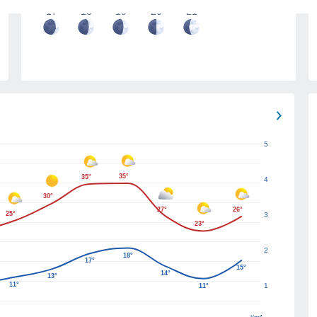
17
18
19
20
21
5
35°
35°
4
30°
27°
26°
25°
3
23°
2
18°
17°
15°
14°
13°
11°
1
11°