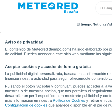
El tiempo
Noticias
Ví
Aviso de privacidad
El contenido de Meteored (tiempo.com) ha sido elaborado por pr
de calidad. Puedes acceder a este sitio web mediante las sigui
Aceptar cookies y acceder de forma gratuita
Inicio
Polonia
Mazovia
Krypy
La publicidad digital personalizada, basada en la información r
financiar nuestra actividad para seguir ofreciéndote contenido c
El Tiempo en Krypy
Pulsando el botón "Aceptar y continuar", puedes acceder a la w
nuestras o de nuestros socios, que nos permiten el seguimiento
00:46
Sábado
desarrollar un perfil específico para mostrarte publicidad y co
más información en nuestra
Política de Cookies
y retirar en cu
Configuración de cookies
que aparece disponible en el pie de n
Parcialmente nuboso