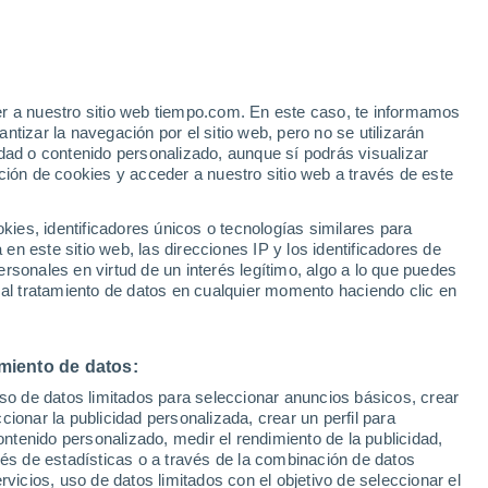
e
er a nuestro sitio web tiempo.com. En este caso, te informamos
:
24%
tizar la navegación por el sitio web, pero no se utilizarán
dad o contenido personalizado, aunque sí podrás visualizar
ción de cookies y acceder a nuestro sitio web a través de este
ias
es, identificadores únicos o tecnologías similares para
n este sitio web, las direcciones IP y los identificadores de
rsonales en virtud de un interés legítimo, algo a lo que puedes
e nubosidad
Radar de lluvia
Satélites
Modelos
 al tratamiento de datos en cualquier momento haciendo clic en
miento de datos:
Martes
Miércoles
Jueves
Viernes
uso de datos limitados para seleccionar anuncios básicos, crear
11 Ago
12 Ago
13 Ago
14 Ago
ccionar la publicidad personalizada, crear un perfil para
ontenido personalizado, medir el rendimiento de la publicidad,
vés de estadísticas o a través de la combinación de datos
rvicios, uso de datos limitados con el objetivo de seleccionar el
50%