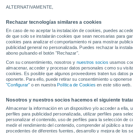
17°
ALTERNATIVAMENTE,
Rechazar tecnologías similares a cookies
Menguant
En caso de no aceptar la instalación de cookies, puedes acced
Iluminada
Sensación de 17°
de que solo se instalarán cookies que sean necesarias para garan
cookies para analizar el comportamiento ni para mostrar publici
publicidad general no personalizada. Puedes rechazar la instala
abono pulsando el botón "Rechazar".
Llega una vaguada
Este fin de semana dejará tormentas con lluv
Con su consentimiento, nosotros y
nuestros socios
usamos cooki
fuertes y granizo en España
almacenar, acceder y procesar datos personales como su visita e
cookies. Es posible que algunos proveedores traten tus datos pe
El Tiempo 1 - 7 días
Por horas
Actualidad
Mapa d
oponerte. Para ello, puede retirar su consentimiento u oponerse
"Configurar"
o en nuestra
Política de Cookies
en este sitio web.
Nosotros y nuestros socios hacemos el siguiente trata
Mañana
Lunes
Hoy
Almacenar la información en un dispositivo y/o acceder a ella, 
9 Ago
10 Ago
8 Ago
perfiles para publicidad personalizada, utilizar perfiles para sele
personalizar el contenido, uso de perfiles para la selección de c
medir el rendimiento del contenido, comprender al público a tra
procedentes de diferentes fuentes, desarrollo y mejora de los se
50%