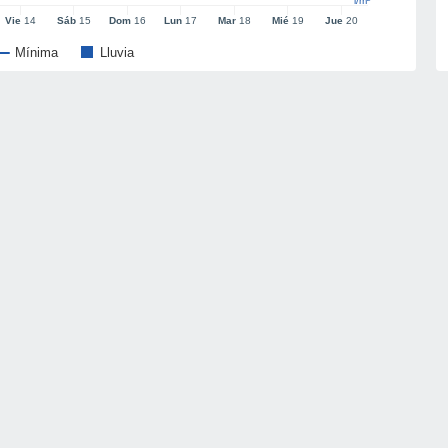
l/m²
Vie
14
Sáb
15
Dom
16
Lun
17
Mar
18
Mié
19
Jue
20
Mínima
Lluvia