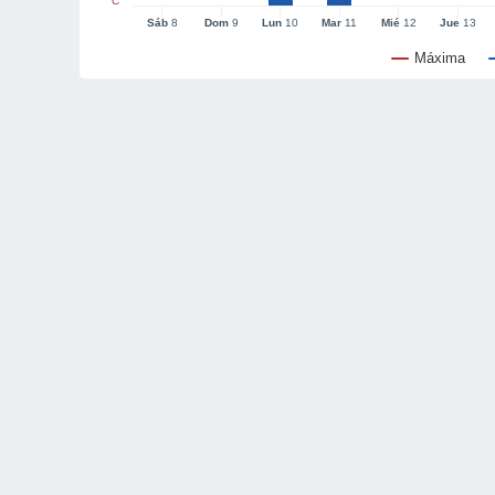
°C
Sáb
8
Dom
9
Lun
10
Mar
11
Mié
12
Jue
13
Máxima