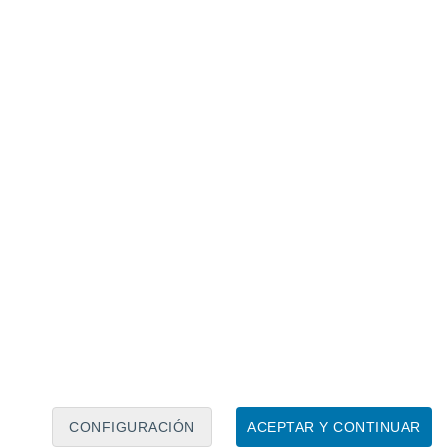
Calendario lunar
Lun
Mar
Mié
Jue
Vie
Sáb
Dom
8
9
10
11
12
13
14
15
16
CONFIGURACIÓN
ACEPTAR Y CONTINUAR