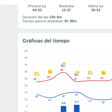
Primera luz
Mediodía
Última luz
04:23
12:37
20:51
Duración del día
15h 8m
Tiempo para el amanecer
3h 36m
Gráficas del tiempo
45
40
35
29°
30
24°
23°
23°
25
23°
23°
20
15
15°
14°
14°
10
11°
11°
0.7
10°
0.6
5