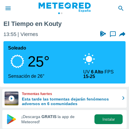
El Tiempo en Kouty
privacidad
13:55
Viernes
...
o de
tiempo.com)
borado por
Soleado
es para
25°
ue la
 que se
e calidad.
UV
6 Alto
FPS
eder a este
Sensación de 26°
15-25
ediante las
opciones:
Tormentas fuertes
ookies y
Esta tarde las tormentas dejarán fenómenos
e forma
adversos en 6 comunidades
d digital
¡Descarga
GRATIS
la app de
Instalar
ada, basada
Meteored!
mación