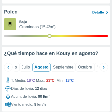
 seleccionar
o.
Polen
Detalle
calización
precisa e
Bajo
ión mediante
Gramíneas (15 #/m³)
, publicidad
dos,
 publicidad
,
¿Qué tiempo hace en Kouty en
agosto
?
ón de
 desarrollo
s.
yo
Junio
Julio
Agosto
Septiembre
Octubre
Noviemb
tros 1199
ios
T. Media:
18°C
Max.:
23°C
Min:
13°C
Días de lluvia:
12
días
Acum. de lluvia:
90 l/m²
Viento medio:
9 km/h