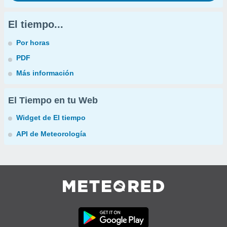
El tiempo...
Por horas
PDF
Más información
El Tiempo en tu Web
Widget de El tiempo
API de Meteorología