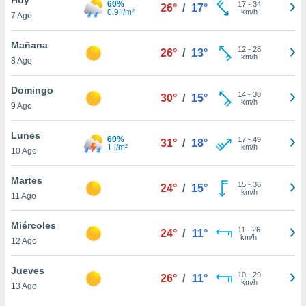
60%
17
-
34
26°
/
17°
0.9 l/m²
km/h
7 Ago
do en
 mismo.
sultar más
Mañana
12
-
28
26°
/
13°
 en nuestra
km/h
8 Ago
 Cookies
y
ualquier
Domingo
14
-
30
30°
/
15°
km/h
9 Ago
ento
 botón
ación de
Lunes
60%
17
-
49
31°
/
18°
kies
1 l/m²
km/h
10 Ago
 disponible
e nuestra
Martes
15
-
36
.
24°
/
15°
km/h
11 Ago
IVAMENTE,
Miércoles
11
-
26
24°
/
11°
km/h
12 Ago
as
 a cookies
Jueves
10
-
29
26°
/
11°
km/h
 no aceptar
13 Ago
ón de