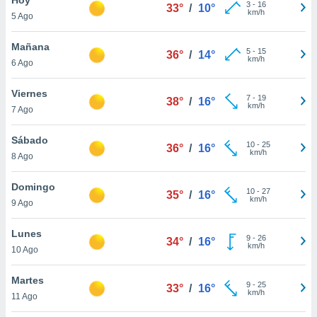
3
-
16
33°
/
10°
km/h
5 Ago
do en
 mismo.
sultar más
Mañana
5
-
15
36°
/
14°
 en nuestra
km/h
6 Ago
 Cookies
y
ualquier
Viernes
7
-
19
38°
/
16°
km/h
7 Ago
ento
 botón
ación de
Sábado
10
-
25
36°
/
16°
kies
km/h
8 Ago
 disponible
e nuestra
Domingo
10
-
27
.
35°
/
16°
km/h
9 Ago
IVAMENTE,
Lunes
9
-
26
34°
/
16°
km/h
10 Ago
as
 a cookies
Martes
9
-
25
33°
/
16°
km/h
 no aceptar
11 Ago
ón de