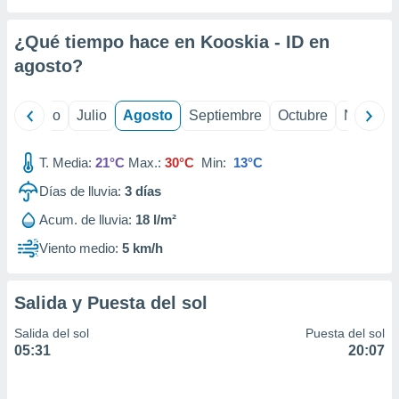
 seleccionar
o.
¿Qué tiempo hace en Kooskia - ID en
calización
precisa e
agosto
?
ión mediante
, publicidad
yo
Junio
Julio
Agosto
Septiembre
Octubre
Noviemb
dos,
T. Media:
21°C
Max.:
30°C
Min:
13°C
 publicidad
,
Días de lluvia:
3
días
ón de
 desarrollo
Acum. de lluvia:
18 l/m²
s.
Viento medio:
5 km/h
tros 1199
ios
Salida y Puesta del sol
Salida del sol
Puesta del sol
05:31
20:07