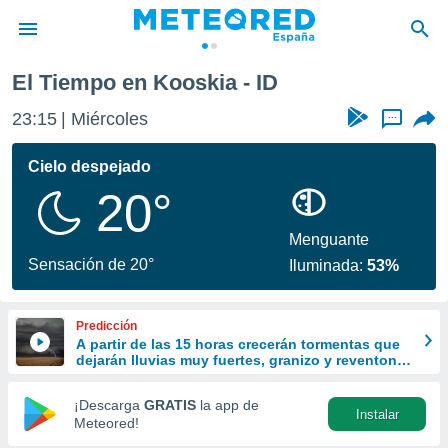
El Tiempo en Kooskia - ID
privacidad
23:15
Miércoles
...
o de
tiempo.com)
borado por
Cielo despejado
es para
20°
ue la
 que se
e calidad.
Menguante
eder a este
Sensación de 20°
Iluminada:
53%
ediante las
opciones:
Predicción
ookies y
A partir de las 15 horas crecerán tormentas que
e forma
dejarán lluvias muy fuertes, granizo y reventones
en el este peninsular
d digital
¡Descarga
GRATIS
la app de
Instalar
ada, basada
Meteored!
mación