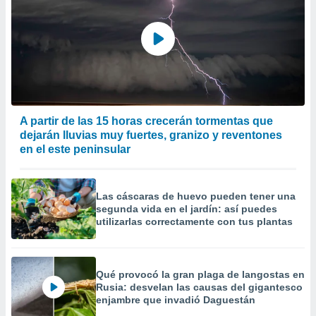
A partir de las 15 horas crecerán tormentas que
dejarán lluvias muy fuertes, granizo y reventones
en el este peninsular
Las cáscaras de huevo pueden tener una
segunda vida en el jardín: así puedes
utilizarlas correctamente con tus plantas
Qué provocó la gran plaga de langostas en
Rusia: desvelan las causas del gigantesco
enjambre que invadió Daguestán