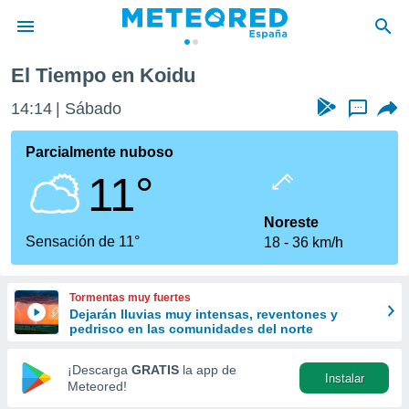
El Tiempo en Koidu
privacidad
14:14
Sábado
...
o de
tiempo.com)
borado por
Parcialmente nuboso
es para
11°
ue la
 que se
e calidad.
Noreste
eder a este
Sensación de 11°
18
36 km/h
ediante las
opciones:
Tormentas muy fuertes
ookies y
Dejarán lluvias muy intensas, reventones y
e forma
pedrisco en las comunidades del norte
d digital
¡Descarga
GRATIS
la app de
Instalar
ada, basada
Meteored!
mación