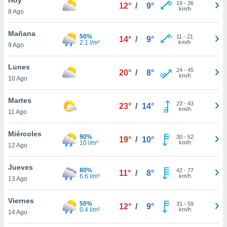
19
-
36
12°
/
9°
km/h
8 Ago
do en
 mismo.
sultar más
Mañana
50%
11
-
21
14°
/
9°
 en nuestra
2.1 l/m²
km/h
9 Ago
 Cookies
y
ualquier
Lunes
24
-
45
20°
/
8°
km/h
10 Ago
ento
 botón
ación de
Martes
23
-
43
23°
/
14°
kies
km/h
11 Ago
 disponible
e nuestra
Miércoles
90%
30
-
52
.
19°
/
10°
10 l/m²
km/h
12 Ago
IVAMENTE,
Jueves
80%
42
-
77
11°
/
8°
6.6 l/m²
km/h
13 Ago
as
 a cookies
Viernes
50%
31
-
59
12°
/
9°
0.4 l/m²
km/h
 no aceptar
14 Ago
ón de