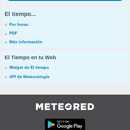
El tiempo...
Por horas
PDF
Más información
El Tiempo en tu Web
Widget de El tiempo
API de Meteorología