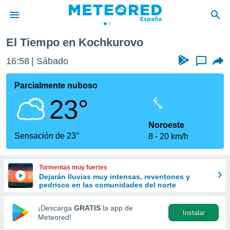
El Tiempo en Kochkurovo
privacidad
16:58
Sábado
...
o de
tiempo.com)
borado por
Parcialmente nuboso
es para
23°
ue la
 que se
e calidad.
Noroeste
eder a este
Sensación de 23°
8
20 km/h
ediante las
opciones:
Tormentas muy fuertes
ookies y
Dejarán lluvias muy intensas, reventones y
e forma
pedrisco en las comunidades del norte
d digital
¡Descarga
GRATIS
la app de
Instalar
ada, basada
Meteored!
mación