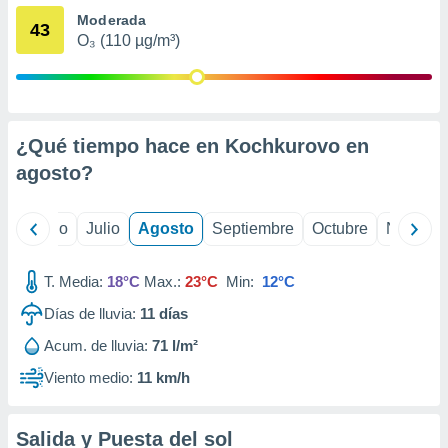
 seleccionar
Moderada
o.
43
O₃ (110 µg/m³)
calización
precisa e
ión mediante
, publicidad
¿Qué tiempo hace en Kochkurovo en
dos,
agosto
?
 publicidad
,
ón de
yo
Junio
Julio
Agosto
Septiembre
Octubre
Noviemb
 desarrollo
s.
T. Media:
18°C
Max.:
23°C
Min:
12°C
tros 1199
ios
Días de lluvia:
11
días
Acum. de lluvia:
71 l/m²
Viento medio:
11 km/h
Salida y Puesta del sol