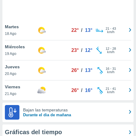
 botón
.
nto,
Martes
21
-
43
22°
/
13°
km/h
18 Ago
cios
kies,
Miércoles
ores únicos
12
-
28
23°
/
12°
km/h
19 Ago
as similares
nar,
rocesar
Jueves
16
-
31
26°
/
13°
onales como
km/h
20 Ago
 este sitio
recciones IP
Viernes
ficadores de
21
-
41
26°
/
16°
km/h
21 Ago
 posible
s
 traten tus
Bajan las temperaturas
nales en
Durante el dia de mañana
 interés
go a lo que
nerte. Para
Gráficas del tiempo
retirar su