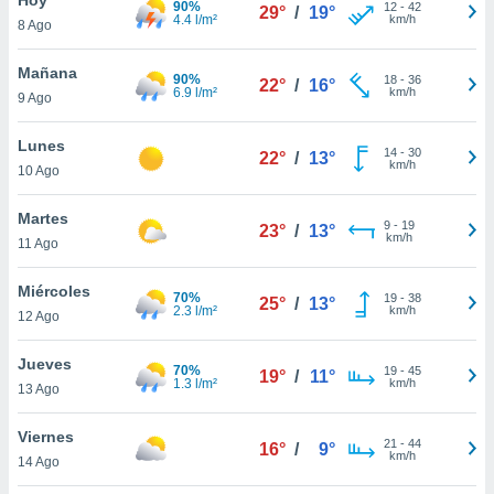
90%
12
-
42
29°
/
19°
4.4 l/m²
km/h
8 Ago
do en
 mismo.
sultar más
Mañana
90%
18
-
36
22°
/
16°
 en nuestra
6.9 l/m²
km/h
9 Ago
 Cookies
y
ualquier
Lunes
14
-
30
22°
/
13°
km/h
10 Ago
ento
 botón
ación de
Martes
9
-
19
23°
/
13°
kies
km/h
11 Ago
 disponible
e nuestra
Miércoles
70%
19
-
38
.
25°
/
13°
2.3 l/m²
km/h
12 Ago
IVAMENTE,
Jueves
70%
19
-
45
19°
/
11°
1.3 l/m²
km/h
13 Ago
as
 a cookies
Viernes
21
-
44
16°
/
9°
km/h
 no aceptar
14 Ago
ón de