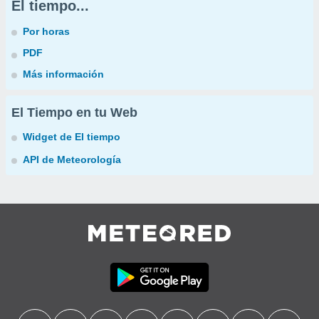
El tiempo...
Por horas
PDF
Más información
El Tiempo en tu Web
Widget de El tiempo
API de Meteorología