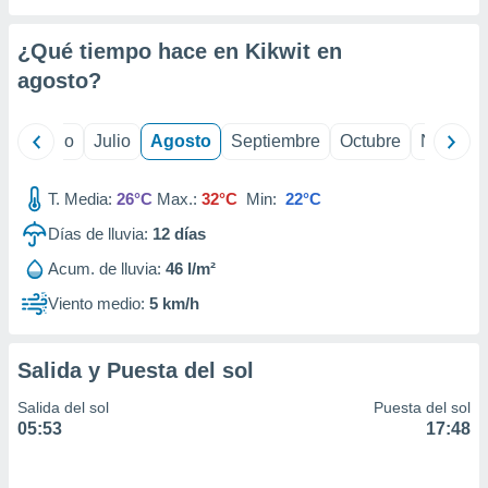
 seleccionar
o.
¿Qué tiempo hace en Kikwit en
calización
precisa e
agosto
?
ión mediante
, publicidad
yo
Junio
Julio
Agosto
Septiembre
Octubre
Noviemb
dos,
T. Media:
26°C
Max.:
32°C
Min:
22°C
 publicidad
,
Días de lluvia:
12
días
ón de
 desarrollo
Acum. de lluvia:
46 l/m²
s.
Viento medio:
5 km/h
tros 1199
ios
Salida y Puesta del sol
Salida del sol
Puesta del sol
05:53
17:48