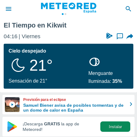
El Tiempo en Kikwit
privacidad
04:16
Viernes
...
o de
tiempo.com)
borado por
Cielo despejado
es para
21°
ue la
 que se
e calidad.
Menguante
eder a este
Sensación de 21°
Iluminada:
35%
ediante las
opciones:
Previsión para el eclipse
ookies y
Samuel Biener avisa de posibles tormentas y de
e forma
un domo de calor en España
d digital
¡Descarga
GRATIS
la app de
Instalar
ada, basada
Meteored!
mación