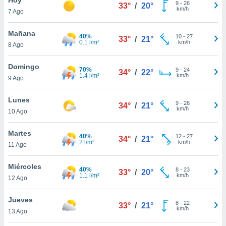
9
-
26
33°
/
20°
km/h
7 Ago
do en
 mismo.
sultar más
Mañana
40%
10
-
27
33°
/
21°
 en nuestra
0.1 l/m²
km/h
8 Ago
 Cookies
y
ualquier
Domingo
70%
9
-
24
34°
/
22°
1.4 l/m²
km/h
9 Ago
ento
 botón
ación de
Lunes
9
-
26
34°
/
21°
kies
km/h
10 Ago
 disponible
e nuestra
Martes
40%
12
-
27
.
34°
/
21°
2 l/m²
km/h
11 Ago
IVAMENTE,
Miércoles
40%
8
-
23
33°
/
20°
1.1 l/m²
km/h
12 Ago
as
 a cookies
Jueves
8
-
22
33°
/
21°
km/h
 no aceptar
13 Ago
ón de