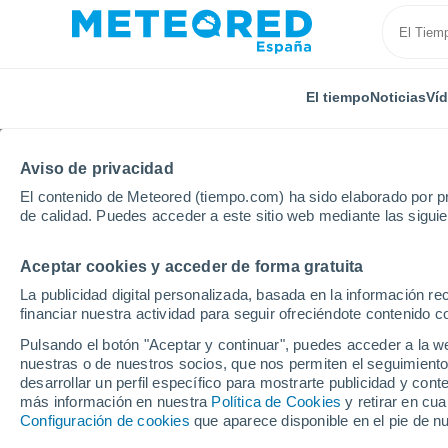
El tiempo
Noticias
Ví
Aviso de privacidad
El contenido de Meteored (tiempo.com) ha sido elaborado por pr
de calidad. Puedes acceder a este sitio web mediante las sigui
Aceptar cookies y acceder de forma gratuita
Inicio
República Democrática del Congo
Kikwit
La publicidad digital personalizada, basada en la información r
financiar nuestra actividad para seguir ofreciéndote contenido c
El tiempo en Kikwit po
Pulsando el botón "Aceptar y continuar", puedes acceder a la w
nuestras o de nuestros socios, que nos permiten el seguimiento
desarrollar un perfil específico para mostrarte publicidad y co
El Tiempo 1 - 7 días
Por horas
más información en nuestra
Política de Cookies
y retirar en cu
Configuración de cookies
que aparece disponible en el pie de n