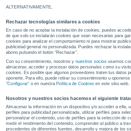
Gráfica del tiempo por horas en K
ALTERNATIVAMENTE,
SÍMBOLO
TEMPERATURA
Rechazar tecnologías similares a cookies
En caso de no aceptar la instalación de cookies, puedes acced
00
03
06
09
12
15
18
21
00
03
06
09
de que solo se instalarán cookies que sean necesarias para garan
cookies para analizar el comportamiento ni para mostrar publici
publicidad general no personalizada. Puedes rechazar la instala
abono pulsando el botón "Rechazar".
Con su consentimiento, nosotros y
nuestros socios
usamos cooki
33°
almacenar, acceder y procesar datos personales como su visita e
31°
cookies. Es posible que algunos proveedores traten tus datos pe
29°
oponerte. Para ello, puede retirar su consentimiento u oponerse
"Configurar"
o en nuestra
Política de Cookies
en este sitio web.
26°
26°
24°
Nosotros y nuestros socios hacemos el siguiente trata
23°
23°
22°
22°
Almacenar la información en un dispositivo y/o acceder a ella, 
21°
perfiles para publicidad personalizada, utilizar perfiles para sele
personalizar el contenido, uso de perfiles para la selección de c
medir el rendimiento del contenido, comprender al público a tra
procedentes de diferentes fuentes, desarrollo y mejora de los se
0.4