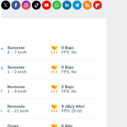
Suroeste
0 Bajo
4
-
7 km/h
FPS:
No
Suroeste
0 Bajo
1
-
2 km/h
FPS:
No
Noroeste
2 Bajo
1
-
8 km/h
FPS:
No
Noroeste
9 ¡Muy Alto!
6
-
21 km/h
FPS:
25-50
Oeste
6 Alto