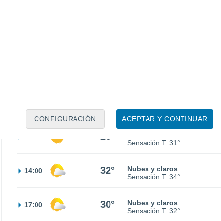
21°
Parcialmente nuboso
02:00
Sensación T.
21°
21°
Parcialmente nuboso
05:00
Sensación T.
21°
23°
Parcialmente nuboso
08:00
Sensación T.
23°
CONFIGURACIÓN
ACEPTAR Y CONTINUAR
29°
Soleado
11:00
Sensación T.
31°
32°
Nubes y claros
14:00
Sensación T.
34°
30°
Nubes y claros
17:00
Sensación T.
32°