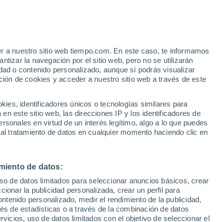
ikwit
VIENTO
PRECIPITACIÓN
er a nuestro sitio web tiempo.com. En este caso, te informamos
12
15
18
21
00
03
06
09
12
15
18
21
00
tizar la navegación por el sitio web, pero no se utilizarán
dad o contenido personalizado, aunque sí podrás visualizar
ción de cookies y acceder a nuestro sitio web a través de este
es, identificadores únicos o tecnologías similares para
33°
n este sitio web, las direcciones IP y los identificadores de
32°
rsonales en virtud de un interés legítimo, algo a lo que puedes
31°
30°
30°
29°
 al tratamiento de datos en cualquier momento haciendo clic en
27°
24°
miento de datos:
23°
23°
22°
21°
uso de datos limitados para seleccionar anuncios básicos, crear
21°
ccionar la publicidad personalizada, crear un perfil para
ontenido personalizado, medir el rendimiento de la publicidad,
5.1
4.1
vés de estadísticas o a través de la combinación de datos
2.7
rvicios, uso de datos limitados con el objetivo de seleccionar el