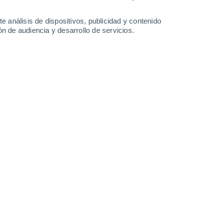
Martes
11
e análisis de dispositivos, publicidad y contenido
n de audiencia y desarrollo de servicios.
n Kikwit
23°
Cielo despejado
02:00
Sensación T.
23°
22°
Cielo despejado
05:00
Sensación T.
21°
26°
Soleado
08:00
Sensación T.
27°
31°
Nubes y claros
11:00
Sensación T.
32°