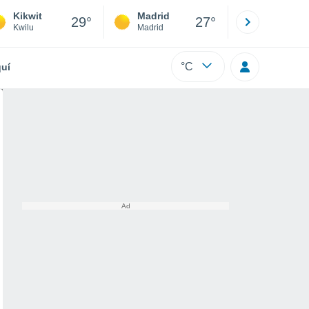
Kikwit
Madrid
Barcelona
29°
27°
Kwilu
Madrid
Barcelona
°C
uí