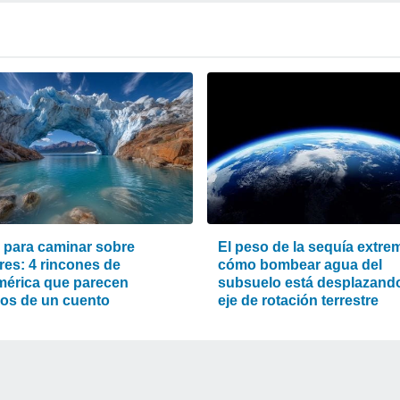
s para caminar sobre
El peso de la sequía extre
res: 4 rincones de
cómo bombear agua del
érica que parecen
subsuelo está desplazando
os de un cuento
eje de rotación terrestre