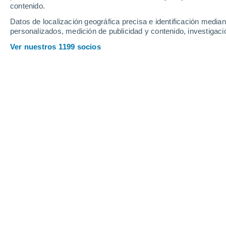
Domingo
9
Lunes
10
contenido.
Datos de localización geográfica precisa e identificación mediant
personalizados, medición de publicidad y contenido, investigació
Ver nuestros 1199 socios
La previsión del tiempo por horas e
DOMINGO, 09 DE AGOSTO
Por la tarde
Lluvia débil con cielo
parcialmente nuboso
Salida del sol a las
05:52
Puesta del sol a las
17:48
Primera luz a las
05:31
Última luz a las
18:09
Fase Lunar