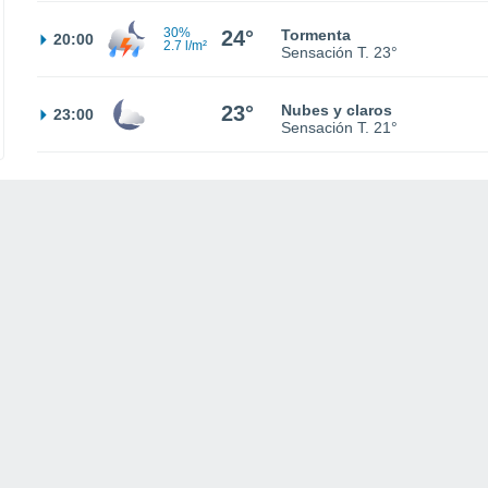
30%
24°
Tormenta
20:00
2.7 l/m²
Sensación T.
23°
23°
Nubes y claros
23:00
Sensación T.
21°