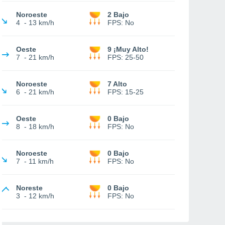
Noroeste
2 Bajo
4
-
13 km/h
FPS:
No
Oeste
9 ¡Muy Alto!
7
-
21 km/h
FPS:
25-50
Noroeste
7 Alto
6
-
21 km/h
FPS:
15-25
Oeste
0 Bajo
8
-
18 km/h
FPS:
No
Noroeste
0 Bajo
7
-
11 km/h
FPS:
No
Noreste
0 Bajo
3
-
12 km/h
FPS:
No