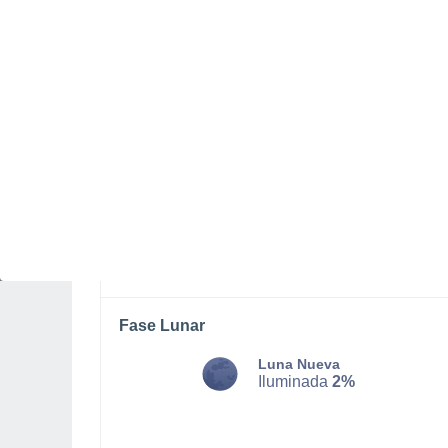
MARTES, 11 DE AGOSTO
Por la noche
Chubascos tormentosos con
cielo parcialmente nuboso
Salida del sol a las
05:52
Puesta del sol a las
17:47
Primera luz a las
05:30
Última luz a las
18:09
Fase Lunar
Luna Nueva
Iluminada
2%