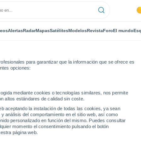
deos
Alertas
Radar
Mapas
Satélites
Modelos
Revista
Foro
El mundo
Esq
ofesionales para garantizar que la información que se ofrece es
entes opciones:
Por horas
ecogida mediante cookies o tecnologías similares, nos permite
on altos estándares de calidad sin coste.
r horas
eb aceptando la instalación de todas las cookies, ya sean
 y análisis del comportamiento en el sitio web, así como
ntenido personalizado en función del mismo. Puedes consultar
alquier momento el consentimiento pulsando el botón
uestra página web.