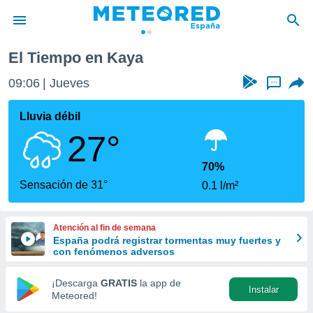
El Tiempo en Kaya
privacidad
09:06
Jueves
...
o de
tiempo.com)
borado por
Lluvia débil
es para
27°
ue la
 que se
e calidad.
70%
eder a este
Sensación de 31°
0.1 l/m²
ediante las
opciones:
Atención al fin de semana
ookies y
España podrá registrar tormentas muy fuertes y
e forma
con fenómenos adversos
d digital
¡Descarga
GRATIS
la app de
Instalar
ada, basada
Meteored!
mación