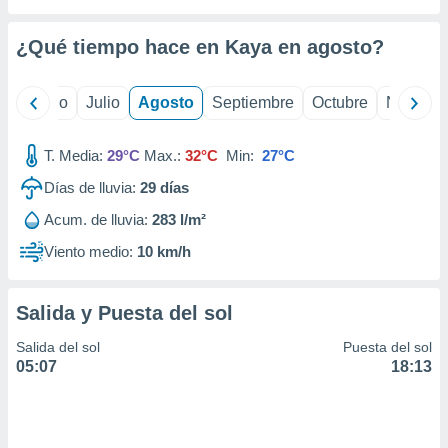
 seleccionar
o.
¿Qué tiempo hace en Kaya en
agosto
?
calización
precisa e
ión mediante
yo
Junio
Julio
Agosto
Septiembre
Octubre
Noviemb
, publicidad
T. Media:
29°C
Max.:
32°C
Min:
27°C
dos,
 publicidad
Días de lluvia:
29
días
,
Acum. de lluvia:
283 l/m²
ón de
 desarrollo
Viento medio:
10 km/h
s.
tros 1199
Salida y Puesta del sol
ios
Salida del sol
Puesta del sol
05:07
18:13