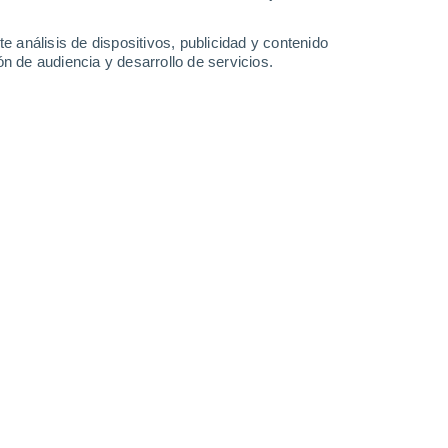
1.8 l/m²
1.6 l/m²
31°
/
18°
32°
/
18°
34°
/
19°
37°
/
18°
e análisis de dispositivos, publicidad y contenido
n de audiencia y desarrollo de servicios.
-
22
km/h
7
-
50
km/h
11
-
23
km/h
7
-
23
km/h
Noroeste
3 Medio
11
-
25 km/h
FPS:
6-10
Noroeste
2 Bajo
15
-
31 km/h
FPS:
no
Norte
1 Bajo
16
-
33 km/h
FPS:
no
Norte
0 Bajo
17
-
32 km/h
FPS:
no