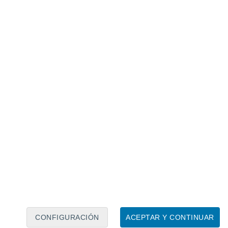
Calendario lunar
Lun
Mar
Mié
Jue
Vie
Sáb
Dom
6
7
8
9
10
11
12
13
14
15
16
17
18
19
CONFIGURACIÓN
ACEPTAR Y CONTINUAR