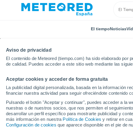
El tiempo
Noticias
Ví
Aviso de privacidad
El contenido de Meteored (tiempo.com) ha sido elaborado por pr
de calidad. Puedes acceder a este sitio web mediante las sigui
Aceptar cookies y acceder de forma gratuita
Inicio
Francia
Borgoña-Franco Condado
Alto S
La publicidad digital personalizada, basada en la información r
financiar nuestra actividad para seguir ofreciéndote contenido c
El Tiempo en Jussey
Pulsando el botón "Aceptar y continuar", puedes acceder a la w
nuestras o de nuestros socios, que nos permiten el seguimiento
21:42
Jueves
desarrollar un perfil específico para mostrarte publicidad y co
más información en nuestra
Política de Cookies
y retirar en cu
Configuración de cookies
que aparece disponible en el pie de n
Cielo despejado