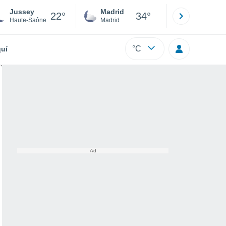
Jussey
Madrid
Barcelona
22°
34°
Haute-Saône
Madrid
Barcelona
°C
uí