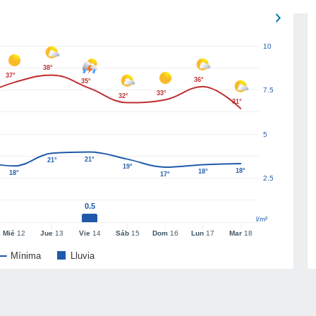
10
38°
37°
36°
35°
7.5
33°
32°
31°
5
21°
21°
19°
18°
18°
18°
17°
2.5
0.5
l/m²
Mié
12
Jue
13
Vie
14
Sáb
15
Dom
16
Lun
17
Mar
18
Mínima
Lluvia