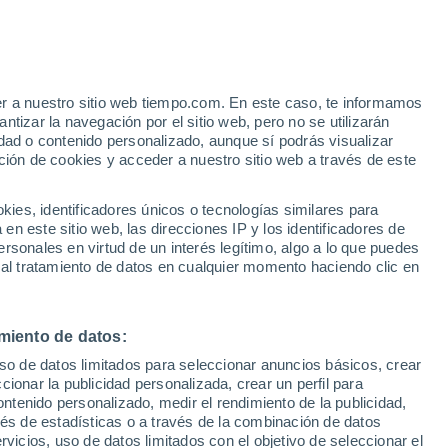
e
er a nuestro sitio web tiempo.com. En este caso, te informamos
:
46%
tizar la navegación por el sitio web, pero no se utilizarán
dad o contenido personalizado, aunque sí podrás visualizar
ción de cookies y acceder a nuestro sitio web a través de este
 de
es, identificadores únicos o tecnologías similares para
n este sitio web, las direcciones IP y los identificadores de
rsonales en virtud de un interés legítimo, algo a lo que puedes
e nubosidad
Radar de lluvia
Satélites
Modelos
 al tratamiento de datos en cualquier momento haciendo clic en
miento de datos:
omingo
Lunes
Martes
Miércoles
uso de datos limitados para seleccionar anuncios básicos, crear
9 Ago
10 Ago
11 Ago
12 Ago
ccionar la publicidad personalizada, crear un perfil para
ontenido personalizado, medir el rendimiento de la publicidad,
vés de estadísticas o a través de la combinación de datos
rvicios, uso de datos limitados con el objetivo de seleccionar el
50%
50%