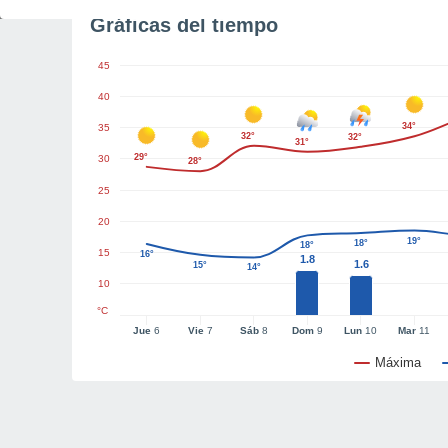
Gráficas del tiempo
45
40
34°
35
32°
32°
31°
29°
30
28°
25
20
19°
18°
18°
15
16°
1.8
1.6
15°
14°
10
°C
Jue
6
Vie
7
Sáb
8
Dom
9
Lun
10
Mar
11
Máxima