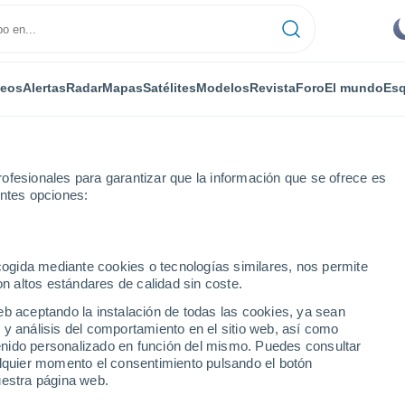
deos
Alertas
Radar
Mapas
Satélites
Modelos
Revista
Foro
El mundo
Esq
ofesionales para garantizar que la información que se ofrece es
entes opciones:
aona
Jussey
ecogida mediante cookies o tecnologías similares, nos permite
on altos estándares de calidad sin coste.
eb aceptando la instalación de todas las cookies, ya sean
 y análisis del comportamiento en el sitio web, así como
...
ntenido personalizado en función del mismo. Puedes consultar
alquier momento el consentimiento pulsando el botón
Por horas
uestra página web.
Intervalos nubosos en las
próximas horas