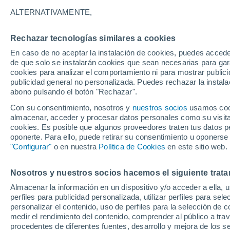
22°
ALTERNATIVAMENTE,
Rechazar tecnologías similares a cookies
Menguant
En caso de no aceptar la instalación de cookies, puedes acced
Iluminada
Sensación de 22°
de que solo se instalarán cookies que sean necesarias para garan
cookies para analizar el comportamiento ni para mostrar publici
publicidad general no personalizada. Puedes rechazar la instala
abono pulsando el botón "Rechazar".
Previsión para el eclipse
Samuel Biener avisa de posibles tormentas y
Con su consentimiento, nosotros y
nuestros socios
usamos cooki
un domo de calor en España
almacenar, acceder y procesar datos personales como su visita e
cookies. Es posible que algunos proveedores traten tus datos pe
El Tiempo 1 - 7 días
Por horas
Actualidad
Mapa d
oponerte. Para ello, puede retirar su consentimiento u oponerse
"Configurar"
o en nuestra
Política de Cookies
en este sitio web.
Nosotros y nuestros socios hacemos el siguiente trata
Mañana
Sábado
D
Hoy
Almacenar la información en un dispositivo y/o acceder a ella, 
7 Ago
8 Ago
6 Ago
perfiles para publicidad personalizada, utilizar perfiles para sele
personalizar el contenido, uso de perfiles para la selección de c
medir el rendimiento del contenido, comprender al público a tra
procedentes de diferentes fuentes, desarrollo y mejora de los se