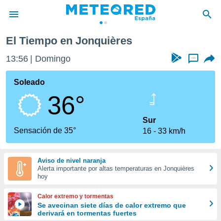
quières
El Tiempo en Jonquières
privacidad
13:56
Domingo
...
o de
tiempo.com)
borado por
Soleado
es para
36°
ue la
 que se
e calidad.
Sur
eder a este
Sensación de 35°
16
33 km/h
ediante las
opciones:
Aviso de nivel naranja
ookies y
Alerta importante por altas temperaturas en Jonquières
e forma
hoy
d digital
Calor extremo y tormentas
ada, basada
Se avecinan siete días de calor extremo que
derivará en tormentas fuertes
mación