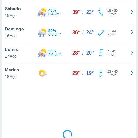
uedes
uestro sitio
Sábado
40%
18
-
36
39°
/
23°
.com. En
0.4 l/m²
km/h
15 Ago
te
 de que
Domingo
50%
talarán
7
-
33
36°
/
24°
0.3 l/m²
km/h
16 Ago
e sean
para
a
Lunes
50%
7
-
41
28°
/
20°
por el sitio
8.9 l/m²
km/h
17 Ago
o se
cookies para
Martes
23
-
45
29°
/
19°
km/h
18 Ago
nto ni para
licidad o
ado, aunque
sualizar
general no
ada. Puedes
 instalación
y acceder a
io web a
ste abono