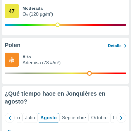
 seleccionar
o.
Moderada
47
O₃ (120 µg/m³)
calización
precisa e
ión mediante
, publicidad
Polen
Detalle
dos,
 publicidad
Alto
,
Artemisa (78 #/m³)
ón de
 desarrollo
s.
tros 1199
ios
¿Qué tiempo hace en Jonquières en
agosto
?
yo
Junio
Julio
Agosto
Septiembre
Octubre
Noviemb