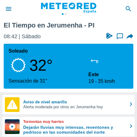
El Tiempo en Jerumenha - PI
privacidad
08:42
Sábado
...
o de
tiempo.com)
borado por
Soleado
es para
32°
ue la
 que se
e calidad.
Este
eder a este
Sensación de 31°
19
35 km/h
ediante las
opciones:
ookies y
Aviso de nivel amarillo
Alerta moderada por otros en Jerumenha hoy
e forma
d digital
Tormentas muy fuertes
ada, basada
Dejarán lluvias muy intensas, reventones y
pedrisco en las comunidades del norte
mación