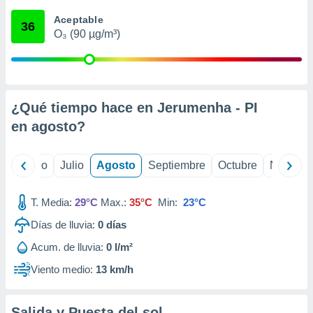
 seleccionar
o.
Aceptable
36
O₃ (90 µg/m³)
calización
precisa e
ión mediante
, publicidad
¿Qué tiempo hace en Jerumenha - PI
dos,
en
agosto
?
 publicidad
,
ón de
yo
Junio
Julio
Agosto
Septiembre
Octubre
Noviemb
 desarrollo
s.
T. Media:
29°C
Max.:
35°C
Min:
23°C
tros 1199
ios
Días de lluvia:
0
días
Acum. de lluvia:
0 l/m²
Viento medio:
13 km/h
Salida y Puesta del sol