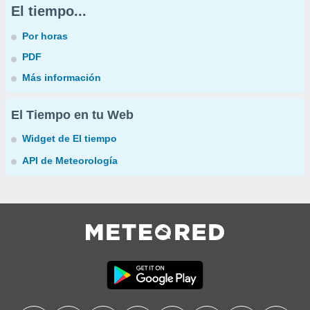
El tiempo...
Por horas
PDF
Más información
El Tiempo en tu Web
Widget de El tiempo
API de Meteorología