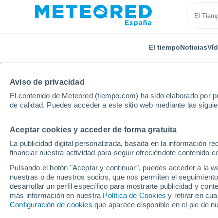
El tiempo
Noticias
Ví
Aviso de privacidad
El contenido de Meteored (tiempo.com) ha sido elaborado por pr
de calidad. Puedes acceder a este sitio web mediante las sigui
Aceptar cookies y acceder de forma gratuita
Inicio
Rusia
Óblast de Ivánovo
Ivanovo
La publicidad digital personalizada, basada en la información r
financiar nuestra actividad para seguir ofreciéndote contenido c
El Tiempo en Ivanovo
Pulsando el botón "Aceptar y continuar", puedes acceder a la w
nuestras o de nuestros socios, que nos permiten el seguimiento
04:52
Sábado
desarrollar un perfil específico para mostrarte publicidad y co
más información en nuestra
Política de Cookies
y retirar en cu
Configuración de cookies
que aparece disponible en el pie de n
Lluvia débil