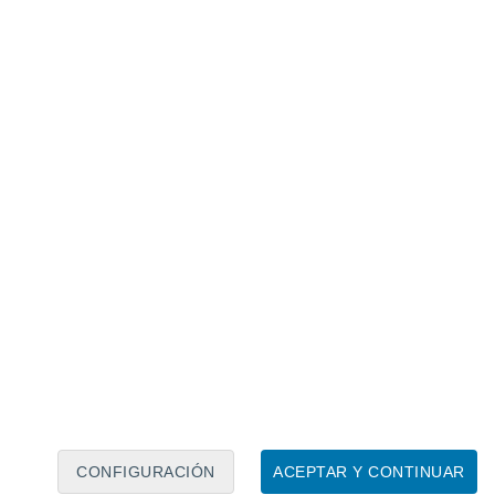
Calendario lunar
Lun
Mar
Mié
Jue
Vie
Sáb
Dom
8
9
10
11
12
13
14
15
16
17
18
19
20
21
CONFIGURACIÓN
ACEPTAR Y CONTINUAR