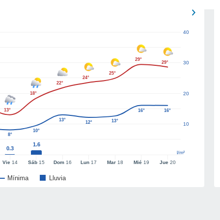
40
29°
29°
30
25°
24°
22°
18°
20
13°
16°
16°
13°
13°
12°
10
10°
8°
1.6
0.3
l/m²
Vie
14
Sáb
15
Dom
16
Lun
17
Mar
18
Mié
19
Jue
20
Mínima
Lluvia