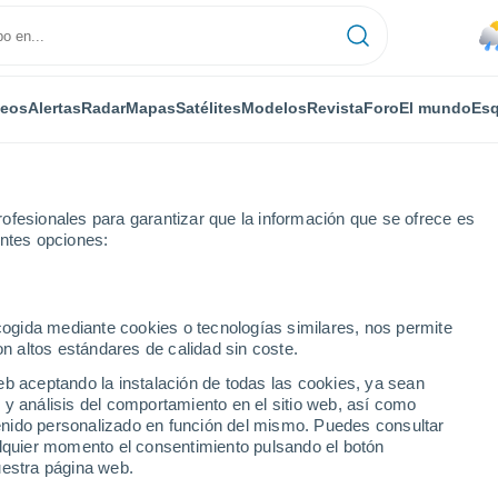
deos
Alertas
Radar
Mapas
Satélites
Modelos
Revista
Foro
El mundo
Esq
ofesionales para garantizar que la información que se ofrece es
entes opciones:
ecogida mediante cookies o tecnologías similares, nos permite
on altos estándares de calidad sin coste.
eb aceptando la instalación de todas las cookies, ya sean
 y análisis del comportamiento en el sitio web, así como
...
ntenido personalizado en función del mismo. Puedes consultar
alquier momento el consentimiento pulsando el botón
Por horas
uestra página web.
Intervalos nubosos en las
próximas horas