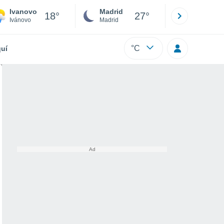
Ivanovo
Madrid
Barcelona
18°
27°
Ivánovo
Madrid
Barcelona
°C
uí