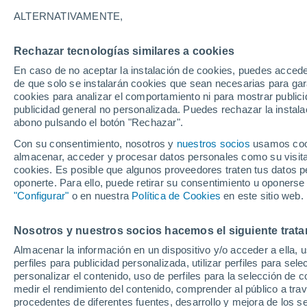
18°
ALTERNATIVAMENTE,
Rechazar tecnologías similares a cookies
30%
En caso de no aceptar la instalación de cookies, puedes acced
Sensación de 18°
0.1 l/m²
de que solo se instalarán cookies que sean necesarias para garan
cookies para analizar el comportamiento ni para mostrar publici
publicidad general no personalizada. Puedes rechazar la instala
abono pulsando el botón "Rechazar".
Llega una vaguada
Este fin de semana dejará tormentas con lluv
Con su consentimiento, nosotros y
nuestros socios
usamos cooki
fuertes y granizo en España
almacenar, acceder y procesar datos personales como su visita e
cookies. Es posible que algunos proveedores traten tus datos pe
El Tiempo 1 - 7 días
Por horas
Actualidad
Mapa de
oponerte. Para ello, puede retirar su consentimiento u oponerse
"Configurar"
o en nuestra
Política de Cookies
en este sitio web.
Nosotros y nuestros socios hacemos el siguiente trata
Mañana
Lunes
Hoy
Almacenar la información en un dispositivo y/o acceder a ella, 
9 Ago
10 Ago
8 Ago
perfiles para publicidad personalizada, utilizar perfiles para sele
personalizar el contenido, uso de perfiles para la selección de c
medir el rendimiento del contenido, comprender al público a tra
procedentes de diferentes fuentes, desarrollo y mejora de los se
30%
60%