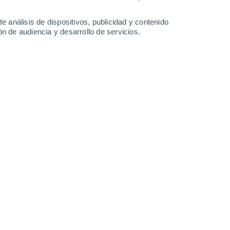
2.6 l/m²
0.5 l/m²
6.6 l/m²
18°
/
12°
16°
/
10°
26°
/
14°
20°
/
13°
e análisis de dispositivos, publicidad y contenido
n de audiencia y desarrollo de servicios.
-
46
km/h
15
-
33
km/h
14
-
32
km/h
12
-
32
km/h
uboso
Sur
4 Medio
17
-
37 km/h
FPS:
6-10
uboso
Sur
5 Medio
15
-
35 km/h
FPS:
6-10
Sur
4 Medio
14
-
32 km/h
FPS:
6-10
Sur
3 Medio
12
-
29 km/h
FPS:
6-10