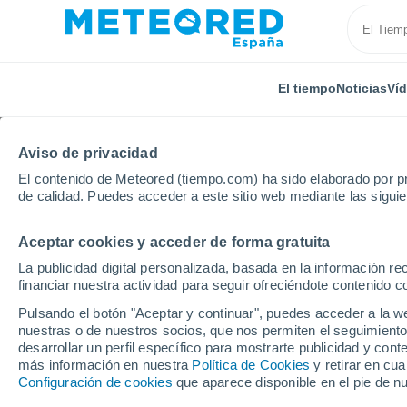
El tiempo
Noticias
Ví
Aviso de privacidad
El contenido de Meteored (tiempo.com) ha sido elaborado por pr
de calidad. Puedes acceder a este sitio web mediante las sigui
Aceptar cookies y acceder de forma gratuita
Inicio
Paraguay
Guairá
Itapé
La publicidad digital personalizada, basada en la información r
financiar nuestra actividad para seguir ofreciéndote contenido c
El Tiempo en Itapé
Pulsando el botón "Aceptar y continuar", puedes acceder a la w
nuestras o de nuestros socios, que nos permiten el seguimiento
12:02
Viernes
desarrollar un perfil específico para mostrarte publicidad y co
más información en nuestra
Política de Cookies
y retirar en cu
Configuración de cookies
que aparece disponible en el pie de n
Parcialmente nuboso