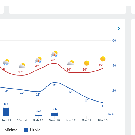
60
24°
22°
40
22°
20°
20°
20°
19°
15°
20
13°
12°
12°
11°
8°
6.6
6°
2.6
1.2
l/m²
Jue
13
Vie
14
Sáb
15
Dom
16
Lun
17
Mar
18
Mié
19
Mínima
Lluvia