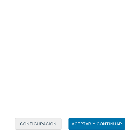
Calendario lunar
Lun
Mar
Mié
Jue
Vie
Sáb
Dom
7
8
9
10
11
12
13
14
15
16
17
18
19
20
CONFIGURACIÓN
ACEPTAR Y CONTINUAR