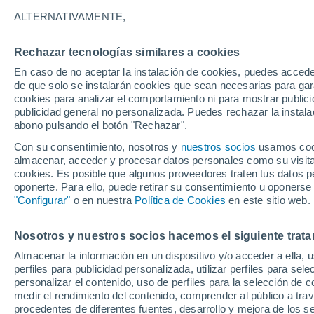
14°
ALTERNATIVAMENTE,
Rechazar tecnologías similares a cookies
Sur
En caso de no aceptar la instalación de cookies, puedes acced
Sensación de 14°
17
-
37 km
de que solo se instalarán cookies que sean necesarias para garan
cookies para analizar el comportamiento ni para mostrar publici
publicidad general no personalizada. Puedes rechazar la instala
abono pulsando el botón "Rechazar".
Tormentas fuertes
Esta tarde las tormentas dejarán fenómenos
Con su consentimiento, nosotros y
nuestros socios
usamos cooki
adversos en 6 comunidades
almacenar, acceder y procesar datos personales como su visita e
cookies. Es posible que algunos proveedores traten tus datos pe
El Tiempo 1 - 7 días
Por horas
Actualidad
Mapa d
oponerte. Para ello, puede retirar su consentimiento u oponerse
"Configurar"
o en nuestra
Política de Cookies
en este sitio web.
Nosotros y nuestros socios hacemos el siguiente trata
Mañana
Domingo
Hoy
Almacenar la información en un dispositivo y/o acceder a ella, 
8 Ago
9 Ago
7 Ago
perfiles para publicidad personalizada, utilizar perfiles para sele
personalizar el contenido, uso de perfiles para la selección de c
medir el rendimiento del contenido, comprender al público a tra
procedentes de diferentes fuentes, desarrollo y mejora de los se
70%
40%