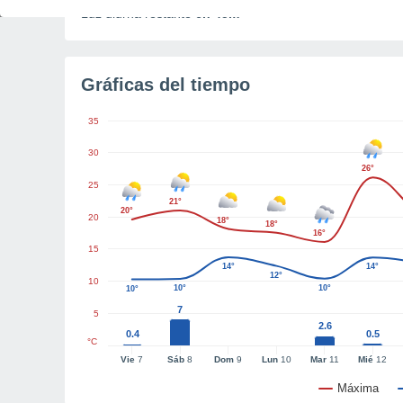
Luz diurna restante
6h 45m
Gráficas del tiempo
35
30
26°
25
21°
20°
20
18°
18°
16°
15
14°
14°
12°
10
10°
10°
10°
7
5
2.6
0.4
0.5
°C
Vie
7
Sáb
8
Dom
9
Lun
10
Mar
11
Mié
12
Máxima