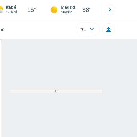
Itapé
Madrid
Barcelona
15°
38°
Guairá
Madrid
Barcelona
°C
uí