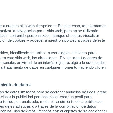
er a nuestro sitio web tiempo.com. En este caso, te informamos
/h
tizar la navegación por el sitio web, pero no se utilizarán
dad o contenido personalizado, aunque sí podrás visualizar
ción de cookies y acceder a nuestro sitio web a través de este
es, identificadores únicos o tecnologías similares para
n este sitio web, las direcciones IP y los identificadores de
rsonales en virtud de un interés legítimo, algo a lo que puedes
e nubosidad
Radar de lluvia
Satélites
Modelos
 al tratamiento de datos en cualquier momento haciendo clic en
miento de datos:
Lunes
Martes
Miércoles
Jueves
uso de datos limitados para seleccionar anuncios básicos, crear
10 Ago
11 Ago
12 Ago
13 Ago
ccionar la publicidad personalizada, crear un perfil para
ontenido personalizado, medir el rendimiento de la publicidad,
vés de estadísticas o a través de la combinación de datos
rvicios, uso de datos limitados con el objetivo de seleccionar el
80%
70%
70%