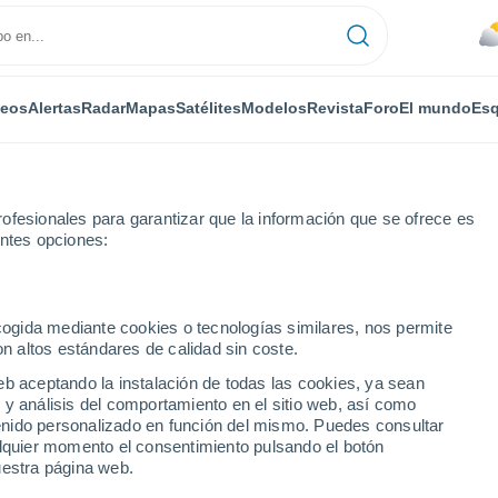
deos
Alertas
Radar
Mapas
Satélites
Modelos
Revista
Foro
El mundo
Esq
ofesionales para garantizar que la información que se ofrece es
entes opciones:
ecogida mediante cookies o tecnologías similares, nos permite
on altos estándares de calidad sin coste.
eb aceptando la instalación de todas las cookies, ya sean
 y análisis del comportamiento en el sitio web, así como
...
ntenido personalizado en función del mismo. Puedes consultar
alquier momento el consentimiento pulsando el botón
Por horas
uestra página web.
Cielos nubosos en las próximas
horas