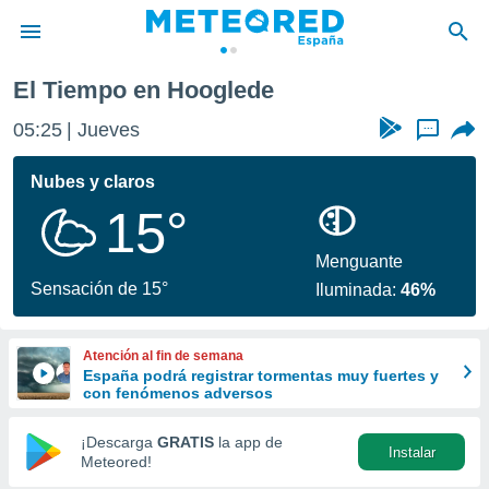
ooglede
El Tiempo en Hooglede
privacidad
05:25
Jueves
...
o de
tiempo.com)
borado por
Nubes y claros
es para
15°
ue la
 que se
e calidad.
Menguante
eder a este
Sensación de 15°
Iluminada:
46%
ediante las
opciones:
Atención al fin de semana
ookies y
España podrá registrar tormentas muy fuertes y
e forma
con fenómenos adversos
d digital
¡Descarga
GRATIS
la app de
Instalar
ada, basada
Meteored!
mación