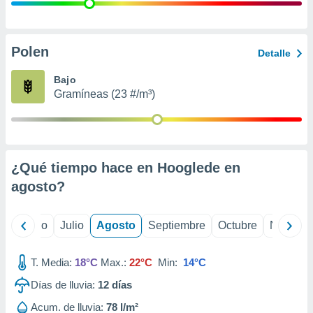
 seleccionar
o.
calización
precisa e
Polen
Detalle
ión mediante
Bajo
, publicidad
Gramíneas (23 #/m³)
dos,
 publicidad
,
ón de
¿Qué tiempo hace en Hooglede en
 desarrollo
s.
agosto
?
tros 1199
ios
yo
Junio
Julio
Agosto
Septiembre
Octubre
Noviemb
T. Media:
18°C
Max.:
22°C
Min:
14°C
Días de lluvia:
12
días
Acum. de lluvia:
78 l/m²