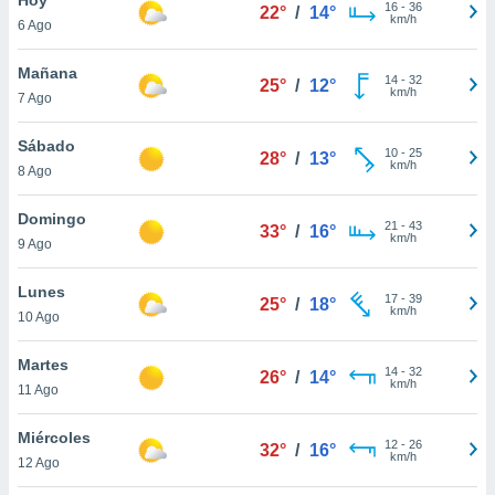
16
-
36
22°
/
14°
km/h
6 Ago
do en
 mismo.
sultar más
Mañana
14
-
32
25°
/
12°
 en nuestra
km/h
7 Ago
 Cookies
y
ualquier
Sábado
10
-
25
28°
/
13°
km/h
8 Ago
ento
 botón
ación de
Domingo
21
-
43
33°
/
16°
kies
km/h
9 Ago
 disponible
e nuestra
Lunes
17
-
39
.
25°
/
18°
km/h
10 Ago
IVAMENTE,
Martes
14
-
32
26°
/
14°
km/h
11 Ago
as
 a cookies
Miércoles
12
-
26
32°
/
16°
km/h
 no aceptar
12 Ago
ón de