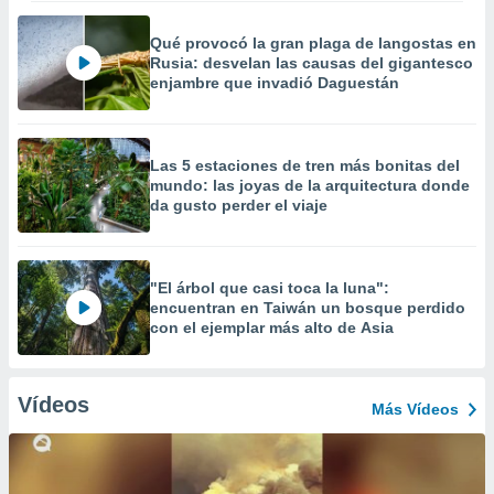
Qué provocó la gran plaga de langostas en
Rusia: desvelan las causas del gigantesco
enjambre que invadió Daguestán
Las 5 estaciones de tren más bonitas del
mundo: las joyas de la arquitectura donde
da gusto perder el viaje
"El árbol que casi toca la luna":
encuentran en Taiwán un bosque perdido
con el ejemplar más alto de Asia
Vídeos
Más Vídeos