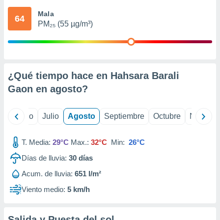
 seleccionar
o.
Mala
64
PM₂₅ (55 µg/m³)
calización
precisa e
ión mediante
, publicidad
¿Qué tiempo hace en Hahsara Barali
dos,
Gaon en
agosto
?
 publicidad
,
ón de
yo
Junio
Julio
Agosto
Septiembre
Octubre
Noviemb
 desarrollo
s.
T. Media:
29°C
Max.:
32°C
Min:
26°C
tros 1199
ios
Días de lluvia:
30
días
Acum. de lluvia:
651 l/m²
Viento medio:
5 km/h
Salida y Puesta del sol