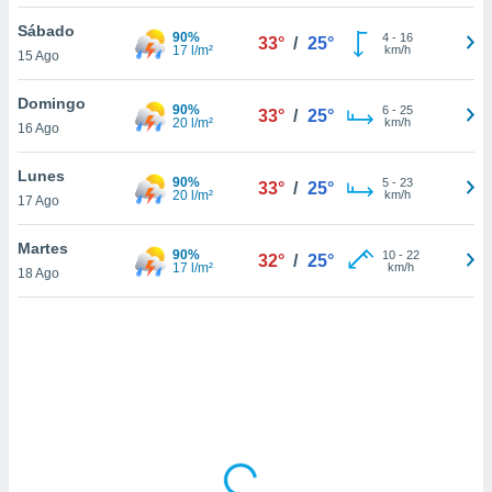
uedes
uestro sitio
Sábado
90%
4
-
16
33°
/
25°
.com. En
17 l/m²
km/h
15 Ago
te
 de que
Domingo
90%
talarán
6
-
25
33°
/
25°
20 l/m²
km/h
16 Ago
e sean
para
a
Lunes
90%
5
-
23
33°
/
25°
por el sitio
20 l/m²
km/h
17 Ago
o se
cookies para
Martes
90%
10
-
22
32°
/
25°
17 l/m²
km/h
18 Ago
nto ni para
licidad o
ado, aunque
sualizar
general no
ada. Puedes
 instalación
y acceder a
io web a
ste abono