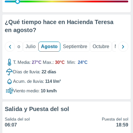
 seleccionar
o.
calización
precisa e
¿Qué tiempo hace en Hacienda Teresa
ión mediante
en
agosto
?
, publicidad
yo
Junio
Julio
Agosto
Septiembre
Octubre
Noviemb
dos,
 publicidad
,
T. Media:
27°C
Max.:
30°C
Min:
24°C
ón de
Días de lluvia:
22
días
 desarrollo
s.
Acum. de lluvia:
114 l/m²
tros 1199
Viento medio:
10 km/h
ios
Salida y Puesta del sol
Salida del sol
Puesta del sol
06:07
18:59