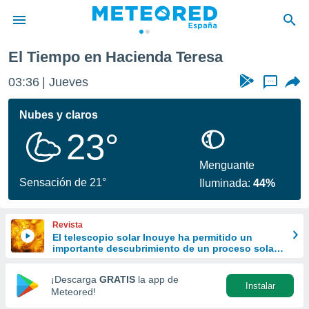
El Tiempo en Hacienda Teresa
privacidad
03:36
Jueves
...
o de
tiempo.com)
borado por
Nubes y claros
es para
23°
ue la
 que se
e calidad.
Menguante
eder a este
Sensación de 21°
Iluminada:
44%
ediante las
opciones:
Revista
ookies y
El telescopio solar Inouye ha permitido un
e forma
importante descubrimiento de un proceso solar
oculto hasta ahora
d digital
¡Descarga
GRATIS
la app de
Instalar
ada, basada
Meteored!
mación