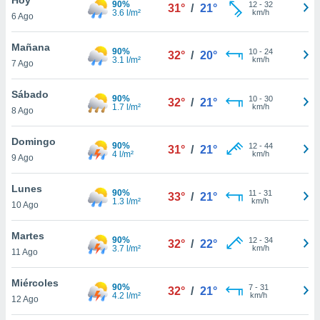
90%
12
-
32
31°
/
21°
3.6 l/m²
km/h
6 Ago
do en
 mismo.
sultar más
Mañana
90%
10
-
24
32°
/
20°
 en nuestra
3.1 l/m²
km/h
7 Ago
 Cookies
y
ualquier
Sábado
90%
10
-
30
32°
/
21°
1.7 l/m²
km/h
8 Ago
ento
 botón
ación de
Domingo
90%
12
-
44
31°
/
21°
kies
4 l/m²
km/h
9 Ago
 disponible
e nuestra
Lunes
90%
11
-
31
.
33°
/
21°
1.3 l/m²
km/h
10 Ago
IVAMENTE,
Martes
90%
12
-
34
32°
/
22°
3.7 l/m²
km/h
11 Ago
as
 a cookies
Miércoles
90%
7
-
31
32°
/
21°
4.2 l/m²
km/h
 no aceptar
12 Ago
ón de