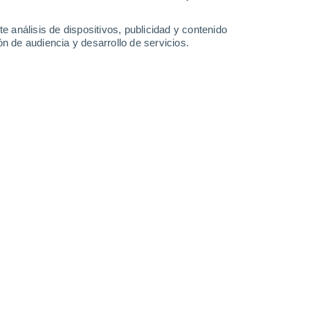
8.7 l/m²
3.3 l/m²
29°
/
20°
29°
/
21°
30°
/
21°
31°
/
21°
e análisis de dispositivos, publicidad y contenido
n de audiencia y desarrollo de servicios.
-
35
km/h
11
-
35
km/h
14
-
40
km/h
13
-
45
km/h
8 de agosto
Este
0 Bajo
7
-
22 km/h
FPS:
no
Este
0 Bajo
9
-
25 km/h
FPS:
no
Este
1 Bajo
10
-
29 km/h
FPS:
no
Sureste
3 Medio
10
-
29 km/h
FPS:
6-10