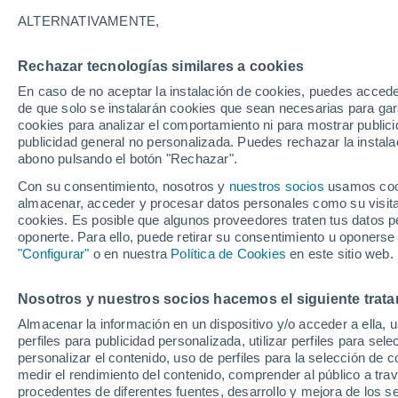
20°
ALTERNATIVAMENTE,
Rechazar tecnologías similares a cookies
Menguant
En caso de no aceptar la instalación de cookies, puedes acced
Iluminada
Sensación de 20°
de que solo se instalarán cookies que sean necesarias para garan
cookies para analizar el comportamiento ni para mostrar publici
publicidad general no personalizada. Puedes rechazar la instala
abono pulsando el botón "Rechazar".
Tormentas muy fuertes
Dejarán lluvias muy intensas, reventones y
Con su consentimiento, nosotros y
nuestros socios
usamos cooki
pedrisco en las comunidades del norte
almacenar, acceder y procesar datos personales como su visita e
cookies. Es posible que algunos proveedores traten tus datos pe
El Tiempo 1 - 7 días
Por horas
Actualidad
Mapa d
oponerte. Para ello, puede retirar su consentimiento u oponerse
"Configurar"
o en nuestra
Política de Cookies
en este sitio web.
Nosotros y nuestros socios hacemos el siguiente trata
Mañana
Lunes
Hoy
Almacenar la información en un dispositivo y/o acceder a ella, 
9 Ago
10 Ago
8 Ago
perfiles para publicidad personalizada, utilizar perfiles para sele
personalizar el contenido, uso de perfiles para la selección de c
medir el rendimiento del contenido, comprender al público a tra
procedentes de diferentes fuentes, desarrollo y mejora de los se
90%
70%
80%