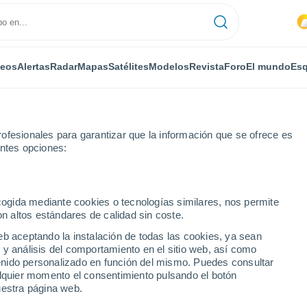
deos
Alertas
Radar
Mapas
Satélites
Modelos
Revista
Foro
El mundo
Esq
ofesionales para garantizar que la información que se ofrece es
entes opciones:
da Bianchi
ecogida mediante cookies o tecnologías similares, nos permite
on altos estándares de calidad sin coste.
 Bianchi
eb aceptando la instalación de todas las cookies, ya sean
 y análisis del comportamiento en el sitio web, así como
...
ntenido personalizado en función del mismo. Puedes consultar
alquier momento el consentimiento pulsando el botón
Por horas
uestra página web.
Intervalos nubosos en las
próximas horas