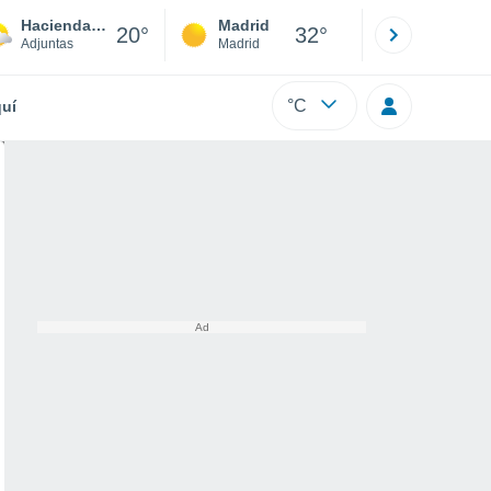
Hacienda Bianchi
Madrid
Barcelona
20°
32°
Adjuntas
Madrid
Barcelona
°C
uí