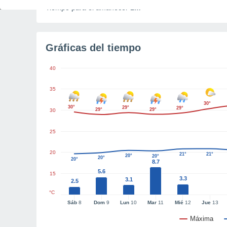
Tiempo para el amanecer
1m
Gráficas del tiempo
40
35
30°
30°
29°
29°
29°
29°
30
25
20
21°
21°
20°
20°
20°
20°
8.7
5.6
15
3.3
3.1
2.5
°C
Sáb
8
Dom
9
Lun
10
Mar
11
Mié
12
Jue
13
Máxima