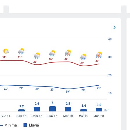
40
30
31°
31°
31°
30°
30°
29°
29°
20
21°
21°
21°
20°
20°
20°
19°
10
3
2.6
2.5
1.9
1.4
1.2
l/m²
Vie
14
Sáb
15
Dom
16
Lun
17
Mar
18
Mié
19
Jue
20
Mínima
Lluvia