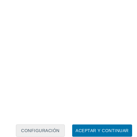
Calendario lunar
Lun
Mar
Mié
Jue
Vie
Sáb
Dom
8
9
10
11
12
13
14
15
16
17
18
19
20
21
CONFIGURACIÓN
ACEPTAR Y CONTINUAR