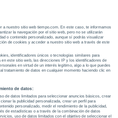
e
er a nuestro sitio web tiempo.com. En este caso, te informamos
:
22%
tizar la navegación por el sitio web, pero no se utilizarán
dad o contenido personalizado, aunque sí podrás visualizar
ción de cookies y acceder a nuestro sitio web a través de este
es, identificadores únicos o tecnologías similares para
n este sitio web, las direcciones IP y los identificadores de
rsonales en virtud de un interés legítimo, algo a lo que puedes
e nubosidad
Radar de lluvia
Satélites
Modelos
 al tratamiento de datos en cualquier momento haciendo clic en
miento de datos:
Martes
Miércoles
Jueves
Viernes
uso de datos limitados para seleccionar anuncios básicos, crear
11 Ago
12 Ago
13 Ago
14 Ago
ccionar la publicidad personalizada, crear un perfil para
ontenido personalizado, medir el rendimiento de la publicidad,
vés de estadísticas o a través de la combinación de datos
rvicios, uso de datos limitados con el objetivo de seleccionar el
90%
90%