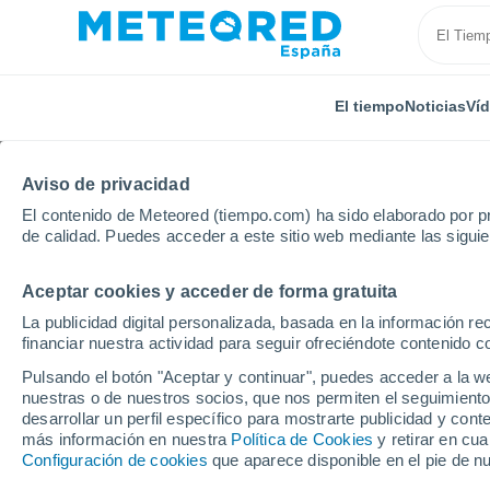
El tiempo
Noticias
Ví
Aviso de privacidad
El contenido de Meteored (tiempo.com) ha sido elaborado por pr
de calidad. Puedes acceder a este sitio web mediante las sigui
Aceptar cookies y acceder de forma gratuita
Inicio
Puerto Rico
Municipio de Adjuntas
Hacien
La publicidad digital personalizada, basada en la información r
financiar nuestra actividad para seguir ofreciéndote contenido c
El Tiempo en Hacienda
Pulsando el botón "Aceptar y continuar", puedes acceder a la w
nuestras o de nuestros socios, que nos permiten el seguimiento
05:43
Sábado
desarrollar un perfil específico para mostrarte publicidad y co
más información en nuestra
Política de Cookies
y retirar en cu
Configuración de cookies
que aparece disponible en el pie de n
Nubes y claros