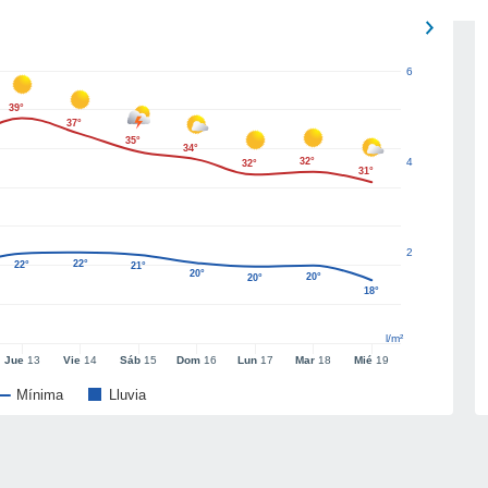
6
39°
37°
35°
34°
32°
4
32°
31°
2
22°
22°
21°
20°
20°
20°
18°
l/m²
Jue
13
Vie
14
Sáb
15
Dom
16
Lun
17
Mar
18
Mié
19
Mínima
Lluvia