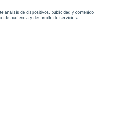
0.8 l/m²
32°
/
20°
35°
/
20°
36°
/
20°
39°
/
22°
e análisis de dispositivos, publicidad y contenido
n de audiencia y desarrollo de servicios.
-
26
km/h
9
-
28
km/h
7
-
22
km/h
6
-
22
km/h
 de agosto
Norte
4 Medio
10
-
24 km/h
FPS:
6-10
Norte
2 Bajo
11
-
24 km/h
FPS:
no
Norte
1 Bajo
11
-
24 km/h
FPS:
no
Norte
0 Bajo
10
-
23 km/h
FPS:
no