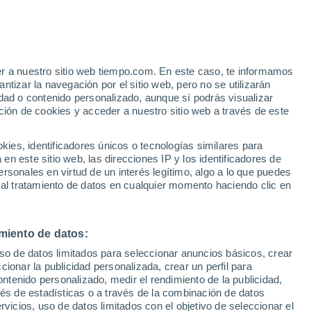
er a nuestro sitio web tiempo.com. En este caso, te informamos
/h
tizar la navegación por el sitio web, pero no se utilizarán
dad o contenido personalizado, aunque sí podrás visualizar
ción de cookies y acceder a nuestro sitio web a través de este
es, identificadores únicos o tecnologías similares para
n este sitio web, las direcciones IP y los identificadores de
rsonales en virtud de un interés legítimo, algo a lo que puedes
e nubosidad
Radar de lluvia
Satélites
Modelos
 al tratamiento de datos en cualquier momento haciendo clic en
miento de datos:
Lunes
Martes
Miércoles
Jueves
uso de datos limitados para seleccionar anuncios básicos, crear
10 Ago
11 Ago
12 Ago
13 Ago
ccionar la publicidad personalizada, crear un perfil para
ontenido personalizado, medir el rendimiento de la publicidad,
vés de estadísticas o a través de la combinación de datos
rvicios, uso de datos limitados con el objetivo de seleccionar el
70%