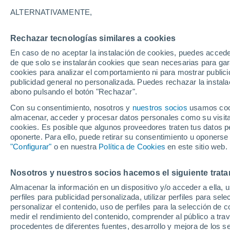
28°
ALTERNATIVAMENTE,
Rechazar tecnologías similares a cookies
Norte
En caso de no aceptar la instalación de cookies, puedes acced
Sensación de 28°
10
-
23 km
de que solo se instalarán cookies que sean necesarias para garan
cookies para analizar el comportamiento ni para mostrar publici
publicidad general no personalizada. Puedes rechazar la instala
abono pulsando el botón "Rechazar".
Tormentas fuertes
Esta tarde las tormentas dejarán fenómenos
Con su consentimiento, nosotros y
nuestros socios
usamos cooki
adversos en 6 comunidades
almacenar, acceder y procesar datos personales como su visita e
cookies. Es posible que algunos proveedores traten tus datos pe
El Tiempo 1 - 7 días
Por horas
Actualidad
Mapa d
oponerte. Para ello, puede retirar su consentimiento u oponerse
"Configurar"
o en nuestra
Política de Cookies
en este sitio web.
Nosotros y nuestros socios hacemos el siguiente trata
Mañana
Domingo
Hoy
Almacenar la información en un dispositivo y/o acceder a ella, 
8 Ago
9 Ago
7 Ago
perfiles para publicidad personalizada, utilizar perfiles para sele
personalizar el contenido, uso de perfiles para la selección de c
medir el rendimiento del contenido, comprender al público a tra
procedentes de diferentes fuentes, desarrollo y mejora de los se
60%