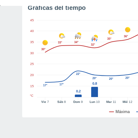
Gráficas del tiempo
45
40
36°
35°
35
34°
33°
32°
30°
30
25
22°
20
20°
20°
20°
0.8
17°
17°
15
0.2
°C
Vie
7
Sáb
8
Dom
9
Lun
10
Mar
11
Mié
12
Máxima