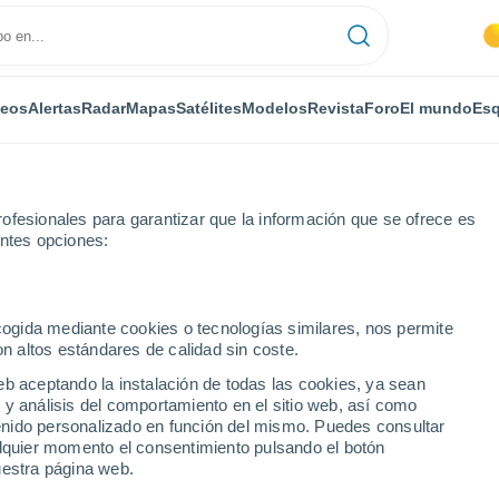
deos
Alertas
Radar
Mapas
Satélites
Modelos
Revista
Foro
El mundo
Esq
ofesionales para garantizar que la información que se ofrece es
entes opciones:
nd-Pontouvre
ecogida mediante cookies o tecnologías similares, nos permite
on altos estándares de calidad sin coste.
ntouvre
eb aceptando la instalación de todas las cookies, ya sean
 y análisis del comportamiento en el sitio web, así como
...
ntenido personalizado en función del mismo. Puedes consultar
alquier momento el consentimiento pulsando el botón
Por horas
uestra página web.
Intervalos nubosos en las
próximas horas