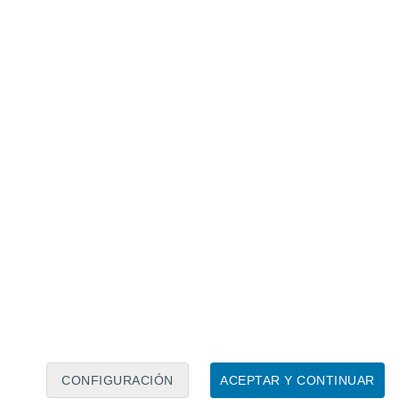
Calendario lunar
Lun
Mar
Mié
Jue
Vie
Sáb
Dom
7
8
9
10
11
12
13
14
15
16
17
18
19
20
CONFIGURACIÓN
ACEPTAR Y CONTINUAR