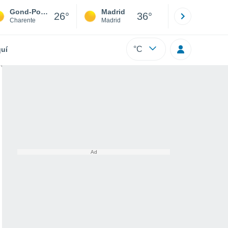
Gond-Pontouvre
Madrid
Barcelona
26°
36°
Charente
Madrid
Barcelona
°C
uí