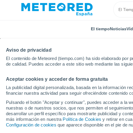
El tiempo
Noticias
Ví
Aviso de privacidad
El contenido de Meteored (tiempo.com) ha sido elaborado por pr
de calidad. Puedes acceder a este sitio web mediante las sigui
Aceptar cookies y acceder de forma gratuita
Inicio
Francia
Nueva Aquitania
Charente
Go
La publicidad digital personalizada, basada en la información r
financiar nuestra actividad para seguir ofreciéndote contenido c
El Tiempo en Gond-Po
Pulsando el botón "Aceptar y continuar", puedes acceder a la w
nuestras o de nuestros socios, que nos permiten el seguimiento
20:09
Viernes
desarrollar un perfil específico para mostrarte publicidad y co
más información en nuestra
Política de Cookies
y retirar en cu
Configuración de cookies
que aparece disponible en el pie de n
Soleado