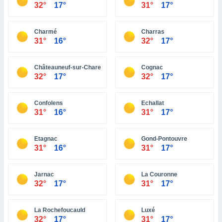
 seleccionar
32°
17°
31°
17°
o.
calización
Charmé
Charras
precisa e
31°
16°
32°
17°
ión mediante
, publicidad
Châteauneuf-sur-Charente
Cognac
32°
17°
32°
17°
dos,
 publicidad
,
Confolens
Echallat
ón de
31°
16°
31°
17°
 desarrollo
s.
Etagnac
Gond-Pontouvre
tros 1199
31°
16°
31°
17°
ios
Jarnac
La Couronne
32°
17°
31°
17°
La Rochefoucauld
Luxé
32°
17°
31°
17°