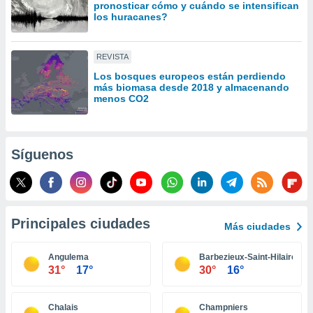
pronosticar cómo y cuándo se intensifican
idad
los huracanes?
a, utilizar
a
 la
REVISTA
da, crear un
Los bosques europeos están perdiendo
más biomasa desde 2018 y almacenando
personalizar
menos CO2
o, uso de
a la
e contenido
do, medir el
Síguenos
 de la
medir el
 del
 comprender
 través de
s o a través
Principales ciudades
Más ciudades
nación de
edentes de
Angulema
Barbezieux-Saint-Hilaire
fuentes,
31°
17°
30°
16°
y mejora de
os, uso de
ados con el
Chalais
Champniers