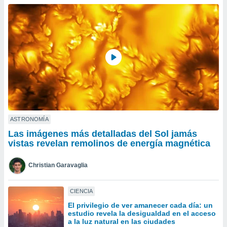
do en
 mismo.
sultar más
 en nuestra
 Cookies
y
ualquier
ento
 botón
ación de
kies
 disponible
ASTRONOMÍA
e nuestra
Las imágenes más detalladas del Sol jamás
.
vistas revelan remolinos de energía magnética
IVAMENTE,
Christian Garavaglia
as
CIENCIA
 a cookies
El privilegio de ver amanecer cada día: un
 no aceptar
estudio revela la desigualdad en el acceso
ón de
a la luz natural en las ciudades