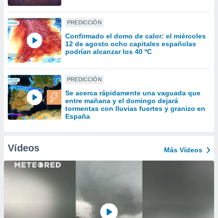
uedes
uestro sitio
.com. En
PREDICCIÓN
te
Confirmado el domo de calor: el miércoles
 de que
12 de agosto ocho capitales españolas
talarán
podrían alcanzar los 40 ºC
e sean
para
a
PREDICCIÓN
por el sitio
Se acerca rápidamente una vaguada que
o se
entre mañana y el domingo dejará
cookies para
tormentas con lluvias fuertes y granizo en
España
nto ni para
licidad o
Vídeos
Más Vídeos
ado, aunque
sualizar
general no
ada. Puedes
 instalación
y acceder a
io web a
ste abono