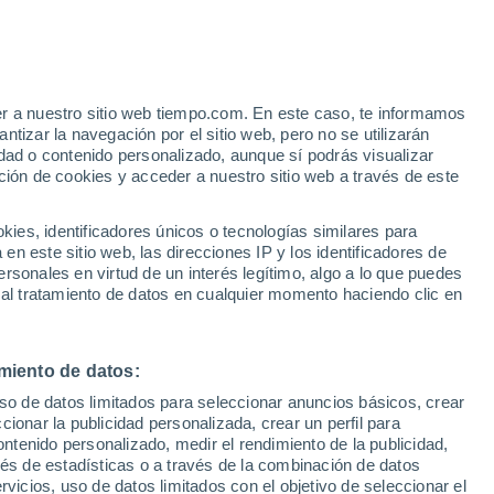
Aviso de nivel amarillo
Alerta moderada por tormenta en
Châteauneuf-sur-Charente hoy
er a nuestro sitio web tiempo.com. En este caso, te informamos
tizar la navegación por el sitio web, pero no se utilizarán
dad o contenido personalizado, aunque sí podrás visualizar
ción de cookies y acceder a nuestro sitio web a través de este
es, identificadores únicos o tecnologías similares para
n este sitio web, las direcciones IP y los identificadores de
rsonales en virtud de un interés legítimo, algo a lo que puedes
 lluvia
Radar de lluvia
Satélites
Modelos
 al tratamiento de datos en cualquier momento haciendo clic en
miento de datos:
iércoles
Jueves
Viernes
Sábado
uso de datos limitados para seleccionar anuncios básicos, crear
12 Ago
13 Ago
14 Ago
15 Ago
ccionar la publicidad personalizada, crear un perfil para
ontenido personalizado, medir el rendimiento de la publicidad,
vés de estadísticas o a través de la combinación de datos
rvicios, uso de datos limitados con el objetivo de seleccionar el