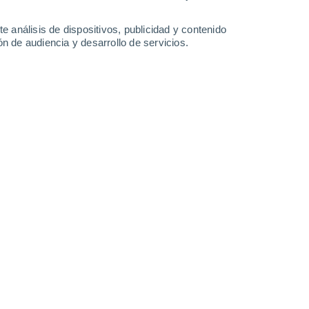
35°
/
20°
38°
/
22°
38°
/
22°
35°
/
23°
e análisis de dispositivos, publicidad y contenido
n de audiencia y desarrollo de servicios.
-
13
km/h
10
-
22
km/h
10
-
18
km/h
11
-
28
km/h
te hoy
, 9 de agosto
Suroeste
3 Medio
7
-
16 km/h
FPS:
6-10
Sur
5 Medio
6
-
26 km/h
FPS:
6-10
Suroeste
6 Alto
9
-
24 km/h
FPS:
15-25
Suroeste
7 Alto
5
-
23 km/h
FPS:
15-25