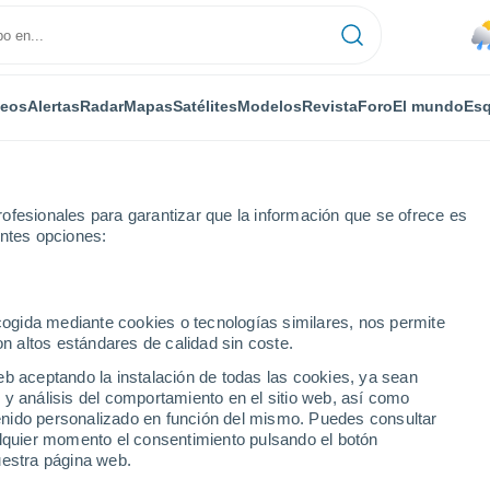
deos
Alertas
Radar
Mapas
Satélites
Modelos
Revista
Foro
El mundo
Esq
ofesionales para garantizar que la información que se ofrece es
entes opciones:
âteauneuf-sur-Charente
ecogida mediante cookies o tecnologías similares, nos permite
on altos estándares de calidad sin coste.
euf-sur-Charente
eb aceptando la instalación de todas las cookies, ya sean
 y análisis del comportamiento en el sitio web, así como
...
ntenido personalizado en función del mismo. Puedes consultar
alquier momento el consentimiento pulsando el botón
Por horas
uestra página web.
Lluvias débiles en las próximas
horas