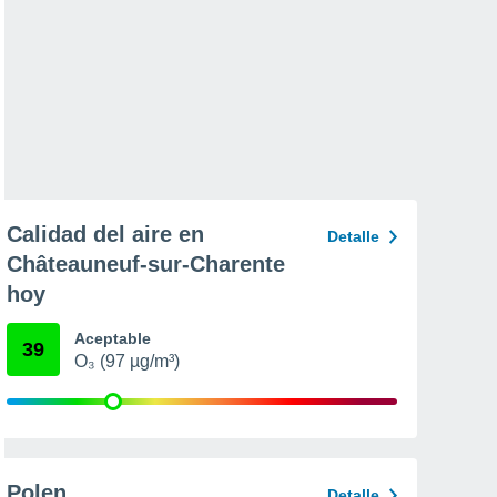
Calidad del aire en
Detalle
Châteauneuf-sur-Charente
hoy
Aceptable
39
O₃ (97 µg/m³)
Polen
Detalle