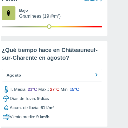
Bajo
Gramíneas (19 #/m³)
¿Qué tiempo hace en Châteauneuf-
sur-Charente en
agosto
?
Agosto
T. Media:
21°C
Max.:
27°C
Min:
15°C
Días de lluvia:
9
días
Acum. de lluvia:
61 l/m²
Viento medio:
9 km/h