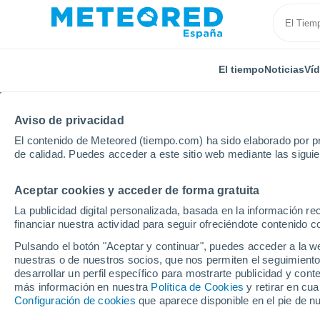
El tiempo
Noticias
Ví
Aviso de privacidad
El contenido de Meteored (tiempo.com) ha sido elaborado por pr
de calidad. Puedes acceder a este sitio web mediante las sigui
Aceptar cookies y acceder de forma gratuita
Inicio
Francia
Nueva Aquitania
Charente
Ch
La publicidad digital personalizada, basada en la información r
financiar nuestra actividad para seguir ofreciéndote contenido c
El Tiempo en Châteaun
Pulsando el botón "Aceptar y continuar", puedes acceder a la w
nuestras o de nuestros socios, que nos permiten el seguimiento
11:16
Domingo
desarrollar un perfil específico para mostrarte publicidad y co
más información en nuestra
Política de Cookies
y retirar en cu
Configuración de cookies
que aparece disponible en el pie de n
Lluvia débil