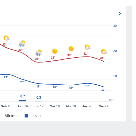
30
35°
32°
20
31°
30°
29°
28°
28°
10
23°
20°
18°
18°
18°
18°
17°
0.7
0.3
l/m²
Sáb
15
Dom
16
Lun
17
Mar
18
Mié
19
Jue
20
Vie
21
Mínima
Lluvia