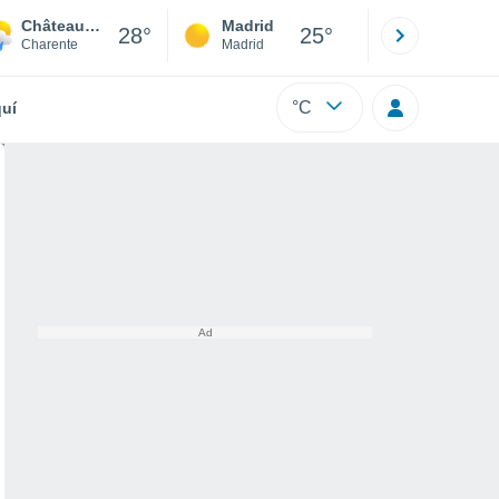
Châteauneuf-sur-Charente
Madrid
Barcelona
28°
25°
Charente
Madrid
Barcelona
°C
uí