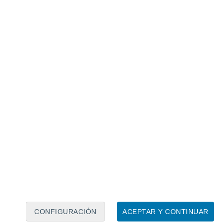
Calendario lunar
Lun
Mar
Mié
Jue
Vie
Sáb
Dom
9
10
11
12
13
14
15
16
17
18
19
20
21
22
CONFIGURACIÓN
ACEPTAR Y CONTINUAR