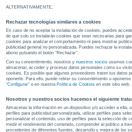
27°
ALTERNATIVAMENTE,
Rechazar tecnologías similares a cookies
30%
En caso de no aceptar la instalación de cookies, puedes acced
Sensación de 28°
0.2 l/m²
de que solo se instalarán cookies que sean necesarias para garan
cookies para analizar el comportamiento ni para mostrar publici
publicidad general no personalizada. Puedes rechazar la instala
abono pulsando el botón "Rechazar".
¿Lloverá en el eclipse?
Consulta el mapa de nubes y lluvia para el
Con su consentimiento, nosotros y
nuestros socios
usamos cooki
miércoles en España
almacenar, acceder y procesar datos personales como su visita e
cookies. Es posible que algunos proveedores traten tus datos pe
El Tiempo 1 - 7 días
Por horas
Actualidad
Mapa de
oponerte. Para ello, puede retirar su consentimiento u oponerse
"Configurar"
o en nuestra
Política de Cookies
en este sitio web.
Nosotros y nuestros socios hacemos el siguiente trata
Mañana
Martes
M
Hoy
Almacenar la información en un dispositivo y/o acceder a ella, 
10 Ago
11 Ago
9 Ago
perfiles para publicidad personalizada, utilizar perfiles para sele
personalizar el contenido, uso de perfiles para la selección de c
medir el rendimiento del contenido, comprender al público a tra
procedentes de diferentes fuentes, desarrollo y mejora de los se
80%
30%
70%