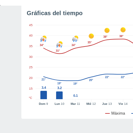
Gráficas del tiempo
45
40
38°
38°
35°
34°
34°
35
31°
30
25
22°
22°
20
21°
20°
19°
19°
3.4
3.2
15
0.1
°C
Dom
9
Lun
10
Mar
11
Mié
12
Jue
13
Vie
14
Máxima