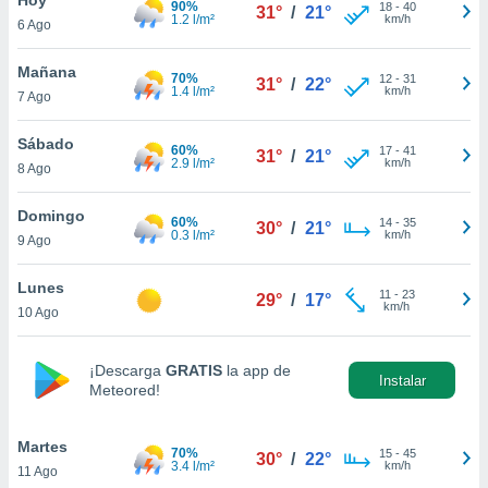
90%
18
-
40
31°
/
21°
1.2 l/m²
km/h
6 Ago
do en
 mismo.
sultar más
Mañana
70%
12
-
31
31°
/
22°
 en nuestra
1.4 l/m²
km/h
7 Ago
 Cookies
y
ualquier
Sábado
60%
17
-
41
31°
/
21°
2.9 l/m²
km/h
8 Ago
ento
 botón
ación de
Domingo
60%
14
-
35
30°
/
21°
kies
0.3 l/m²
km/h
9 Ago
 disponible
e nuestra
Lunes
11
-
23
.
29°
/
17°
km/h
10 Ago
IVAMENTE,
¡Descarga
GRATIS
la app de
Instalar
Meteored!
as
 a cookies
Martes
 no aceptar
70%
15
-
45
30°
/
22°
3.4 l/m²
km/h
11 Ago
ón de