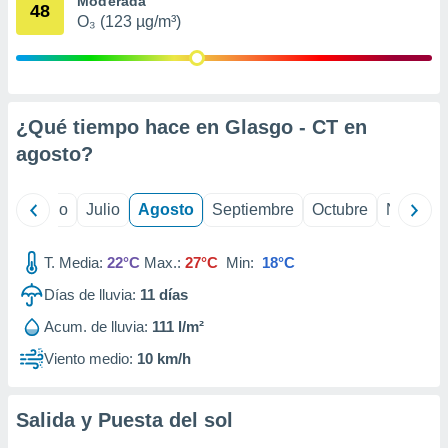
Moderada
 seleccionar
48
o.
O₃ (123 µg/m³)
calización
precisa e
ión mediante
¿Qué tiempo hace en Glasgo - CT en
, publicidad
agosto
?
dos,
 publicidad
,
yo
Junio
Julio
Agosto
Septiembre
Octubre
Noviemb
ón de
 desarrollo
s.
T. Media:
22°C
Max.:
27°C
Min:
18°C
tros 1199
Días de lluvia:
11
días
ios
Acum. de lluvia:
111 l/m²
Viento medio:
10 km/h
Salida y Puesta del sol