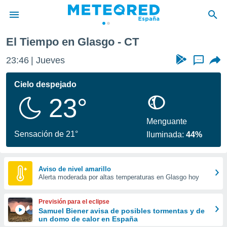
El Tiempo en Glasgo - CT
privacidad
23:46
Jueves
...
o de
tiempo.com)
borado por
Cielo despejado
es para
23°
ue la
 que se
e calidad.
Menguante
eder a este
Sensación de 21°
Iluminada:
44%
ediante las
opciones:
ookies y
Aviso de nivel amarillo
Alerta moderada por altas temperaturas en Glasgo hoy
e forma
d digital
Previsión para el eclipse
ada, basada
Samuel Biener avisa de posibles tormentas y de
un domo de calor en España
mación