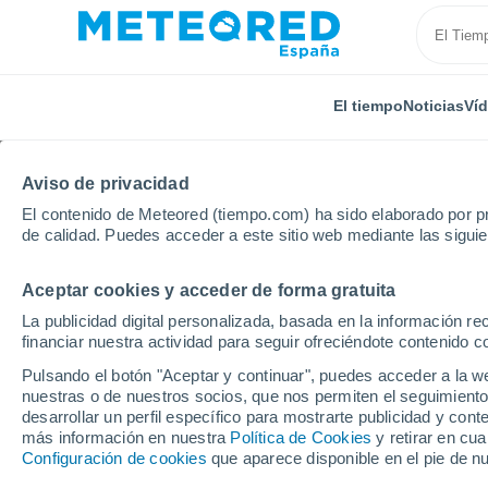
El tiempo
Noticias
Ví
Aviso de privacidad
El contenido de Meteored (tiempo.com) ha sido elaborado por pr
de calidad. Puedes acceder a este sitio web mediante las sigui
Aceptar cookies y acceder de forma gratuita
Inicio
Estados Unidos
Estado de Nueva York
Gi
La publicidad digital personalizada, basada en la información r
financiar nuestra actividad para seguir ofreciéndote contenido c
El Tiempo en Gildersle
Pulsando el botón "Aceptar y continuar", puedes acceder a la w
Homes - NY
nuestras o de nuestros socios, que nos permiten el seguimiento
desarrollar un perfil específico para mostrarte publicidad y co
más información en nuestra
06:27
Domingo
Política de Cookies
y retirar en cu
Configuración de cookies
que aparece disponible en el pie de n