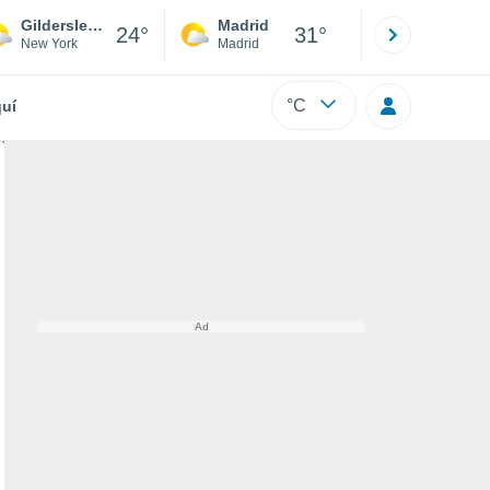
Gildersleeve Park For Mobile Homes
Madrid
Barcelona
24°
31°
New York
Madrid
Barcelona
°C
uí