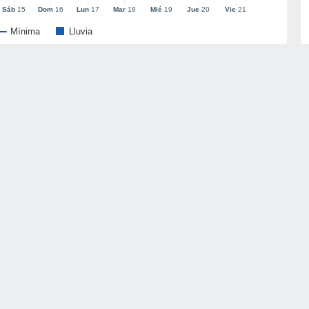
Sáb
15
Dom
16
Lun
17
Mar
18
Mié
19
Jue
20
Vie
21
Mínima
Lluvia