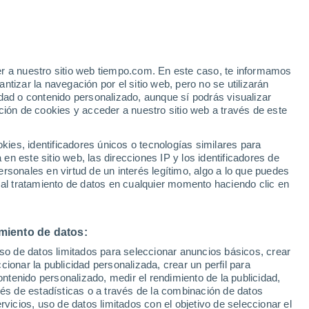
Calor Húmedo Sofocante en las
próximas horas
Aviso de nivel amarillo
Alerta moderada por altas
temperaturas en Gildersleeve Park
er a nuestro sitio web tiempo.com. En este caso, te informamos
For Mobile Homes hoy
tizar la navegación por el sitio web, pero no se utilizarán
dad o contenido personalizado, aunque sí podrás visualizar
/h
ción de cookies y acceder a nuestro sitio web a través de este
es, identificadores únicos o tecnologías similares para
n este sitio web, las direcciones IP y los identificadores de
rsonales en virtud de un interés legítimo, algo a lo que puedes
 al tratamiento de datos en cualquier momento haciendo clic en
e nubosidad
Radar de lluvia
Satélites
Modelos
miento de datos:
uso de datos limitados para seleccionar anuncios básicos, crear
iércoles
Jueves
Viernes
Sábado
ccionar la publicidad personalizada, crear un perfil para
12 Ago
13 Ago
14 Ago
15 Ago
ontenido personalizado, medir el rendimiento de la publicidad,
vés de estadísticas o a través de la combinación de datos
rvicios, uso de datos limitados con el objetivo de seleccionar el