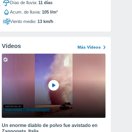
Días de lluvia:
11
días
Acum. de lluvia:
105 l/m²
Viento medio:
13 km/h
Vídeos
Más Vídeos
Un enorme diablo de polvo fue avistado en
Zapponeta, Italia