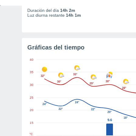
05:28
12:59
20:29
Duración del día
14h 2m
Luz diurna restante
14h 1m
Gráficas del tiempo
40
35
33°
32°
30°
30°
29°
30
28°
25
24°
24°
22°
22°
20
20°
18°
9.6
15
°C