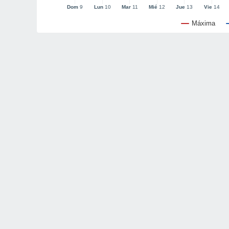
Dom
9
Lun
10
Mar
11
Mié
12
Jue
13
Vie
14
Máxima