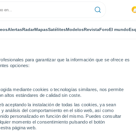
deos
Alertas
Radar
Mapas
Satélites
Modelos
Revista
Foro
El mundo
Esq
ofesionales para garantizar que la información que se ofrece es
entes opciones:
ldersleeve Park For Mobile Homes
ecogida mediante cookies o tecnologías similares, nos permite
on altos estándares de calidad sin coste.
eve Park For Mobile
eb aceptando la instalación de todas las cookies, ya sean
 y análisis del comportamiento en el sitio web, así como
ntenido personalizado en función del mismo. Puedes consultar
alquier momento el consentimiento pulsando el botón
...
uestra página web.
Por horas