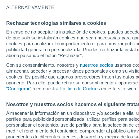
ALTERNATIVAMENTE,
Soleado
24°
Rechazar tecnologías similares a cookies
En caso de no aceptar la instalación de cookies, puedes acced
de que solo se instalarán cookies que sean necesarias para garan
Oeste
cookies para analizar el comportamiento ni para mostrar publici
Sensación de 24°
10
-
19 km
publicidad general no personalizada. Puedes rechazar la instala
abono pulsando el botón "Rechazar".
Con su consentimiento, nosotros y
nuestros socios
usamos cooki
Calor extremo y tormentas
almacenar, acceder y procesar datos personales como su visita e
Se avecinan siete días de calor extremo que
cookies. Es posible que algunos proveedores traten tus datos pe
derivará en tormentas fuertes
oponerte. Para ello, puede retirar su consentimiento u oponerse
"Configurar"
o en nuestra
Política de Cookies
en este sitio web.
El Tiempo 1 - 7 días
Por horas
Actualidad
Mapa d
Nosotros y nuestros socios hacemos el siguiente trata
Almacenar la información en un dispositivo y/o acceder a ella, 
Mañana
Martes
M
Hoy
perfiles para publicidad personalizada, utilizar perfiles para sele
10 Ago
11 Ago
9 Ago
personalizar el contenido, uso de perfiles para la selección de c
medir el rendimiento del contenido, comprender al público a tra
procedentes de diferentes fuentes, desarrollo y mejora de los se