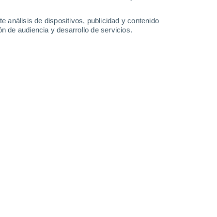
0.5
0.1
0.1
e análisis de dispositivos, publicidad y contenido
Sábado
8
n de audiencia y desarrollo de servicios.
en Gildersleeve Park For Mobile Homes
24°
Cielo despejado
02:00
Sensación T.
23°
24°
Cielo despejado
05:00
Sensación T.
23°
25°
Parcialmente nuboso
08:00
Sensación T.
26°
28°
Parcialmente nuboso
11:00
Sensación T.
31°