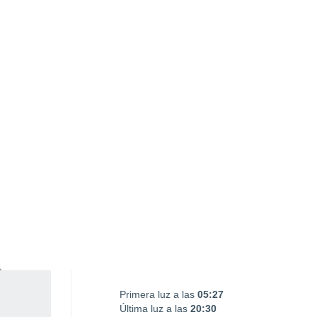
Puesta Luna
15:52
SÁBADO, 08 DE AGOSTO
Por la tarde
Lluvia débil con cielo
parcialmente nuboso
Salida del sol a las
05:57
Puesta del sol a las
20:00
Primera luz a las
05:27
Última luz a las
20:30