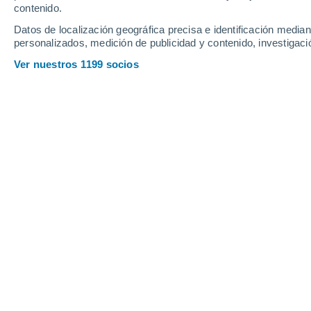
contenido.
0.4
0.2
Datos de localización geográfica precisa e identificación mediant
Jueves
6
Viernes
7
personalizados, medición de publicidad y contenido, investigació
Ver nuestros 1199 socios
La previsión del tiempo por horas 
JUEVES, 06 DE AGOSTO
1 Alerta ahora
Riesgo Moderado
Por la noche
Chubascos tormentosos con
cielo parcialmente nuboso
Salida del sol a las
05:55
Puesta del sol a las
20:03