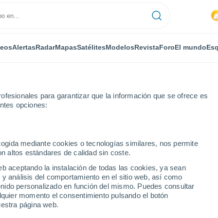
deos
Alertas
Radar
Mapas
Satélites
Modelos
Revista
Foro
El mundo
Esq
ofesionales para garantizar que la información que se ofrece es
entes opciones:
ldersleeve Park For Mobile Homes
Por horas
ecogida mediante cookies o tecnologías similares, nos permite
on altos estándares de calidad sin coste.
eve Park For Mobile
eb aceptando la instalación de todas las cookies, ya sean
 y análisis del comportamiento en el sitio web, así como
ntenido personalizado en función del mismo. Puedes consultar
alquier momento el consentimiento pulsando el botón
uestra página web.