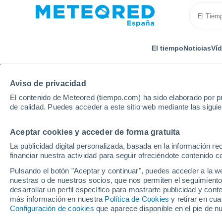
El tiempo
Noticias
Ví
Aviso de privacidad
El contenido de Meteored (tiempo.com) ha sido elaborado por pr
de calidad. Puedes acceder a este sitio web mediante las sigui
Aceptar cookies y acceder de forma gratuita
Inicio
Estados Unidos
Estado de Nueva York
Gi
La publicidad digital personalizada, basada en la información r
financiar nuestra actividad para seguir ofreciéndote contenido c
El tiempo en Gildersle
Pulsando el botón "Aceptar y continuar", puedes acceder a la w
Homes - NY por horas
nuestras o de nuestros socios, que nos permiten el seguimiento
desarrollar un perfil específico para mostrarte publicidad y co
más información en nuestra
Política de Cookies
y retirar en cu
Configuración de cookies
que aparece disponible en el pie de n
El Tiempo 1 - 7 días
Por horas