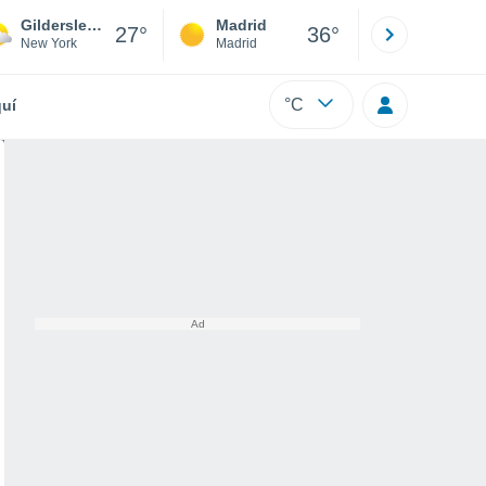
Gildersleeve Park For Mobile Homes
Madrid
Barcelona
27°
36°
New York
Madrid
Barcelona
°C
uí