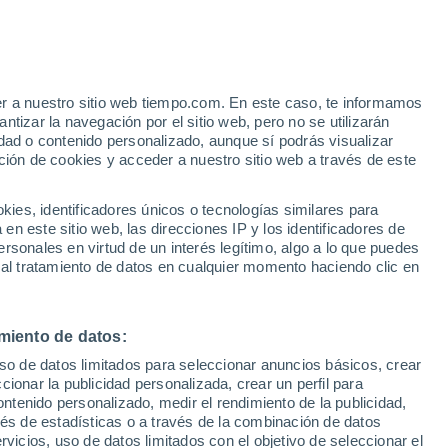
Gildersleeve Park For Mobile Homes
er a nuestro sitio web tiempo.com. En este caso, te informamos
VIENTO
PRECIPITACIÓN
tizar la navegación por el sitio web, pero no se utilizarán
dad o contenido personalizado, aunque sí podrás visualizar
12
15
18
21
00
03
06
09
12
15
18
21
00
ción de cookies y acceder a nuestro sitio web a través de este
es, identificadores únicos o tecnologías similares para
n este sitio web, las direcciones IP y los identificadores de
rsonales en virtud de un interés legítimo, algo a lo que puedes
 al tratamiento de datos en cualquier momento haciendo clic en
28°
28°
28°
27°
27°
27°
26°
26°
25°
25°
24°
miento de datos:
24°
23°
uso de datos limitados para seleccionar anuncios básicos, crear
ccionar la publicidad personalizada, crear un perfil para
ontenido personalizado, medir el rendimiento de la publicidad,
vés de estadísticas o a través de la combinación de datos
1.1
rvicios, uso de datos limitados con el objetivo de seleccionar el