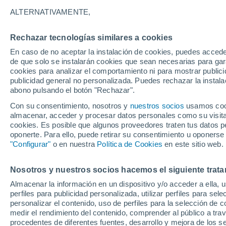
ALTERNATIVAMENTE,
Gráfica del tiempo por horas en 
Rechazar tecnologías similares a cookies
En caso de no aceptar la instalación de cookies, puedes acced
SÍMBOLO
TEMPERATURA
de que solo se instalarán cookies que sean necesarias para garan
cookies para analizar el comportamiento ni para mostrar publici
00
03
06
09
12
15
18
21
00
03
06
09
publicidad general no personalizada. Puedes rechazar la instala
abono pulsando el botón "Rechazar".
Con su consentimiento, nosotros y
nuestros socios
usamos cooki
almacenar, acceder y procesar datos personales como su visita e
cookies. Es posible que algunos proveedores traten tus datos pe
oponerte. Para ello, puede retirar su consentimiento u oponerse
28°
28°
"Configurar"
o en nuestra
Política de Cookies
en este sitio web.
27°
26°
25°
25°
24°
Nosotros y nuestros socios hacemos el siguiente trata
24°
24°
24°
24°
Almacenar la información en un dispositivo y/o acceder a ella, 
perfiles para publicidad personalizada, utilizar perfiles para sele
personalizar el contenido, uso de perfiles para la selección de c
1.7
medir el rendimiento del contenido, comprender al público a tra
procedentes de diferentes fuentes, desarrollo y mejora de los se