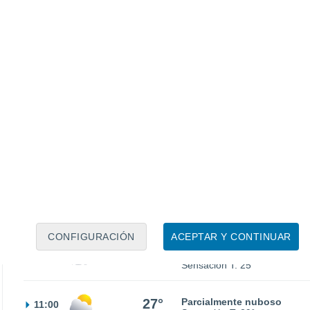
25°
Nubes y claros
23:00
Sensación T.
25°
24°
Nubes y claros
02:00
Sensación T.
23°
23°
Nubes y claros
05:00
Sensación T.
22°
CONFIGURACIÓN
ACEPTAR Y CONTINUAR
24°
Parcialmente nuboso
08:00
Sensación T.
25°
27°
Parcialmente nuboso
11:00