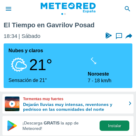
El Tiempo en Gavrilov Posad
privacidad
18:34
Sábado
...
o de
tiempo.com)
borado por
Nubes y claros
es para
21°
ue la
 que se
e calidad.
Noroeste
eder a este
Sensación de 21°
7
18 km/h
ediante las
opciones:
Tormentas muy fuertes
ookies y
Dejarán lluvias muy intensas, reventones y
e forma
pedrisco en las comunidades del norte
d digital
¡Descarga
GRATIS
la app de
Instalar
ada, basada
Meteored!
mación