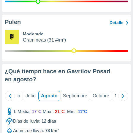
 seleccionar
o.
calización
precisa e
Polen
Detalle
ión mediante
Moderado
, publicidad
Gramíneas (31 #/m³)
dos,
 publicidad
,
ón de
¿Qué tiempo hace en Gavrilov Posad
 desarrollo
s.
en
agosto
?
tros 1199
ios
yo
Junio
Julio
Agosto
Septiembre
Octubre
Noviemb
T. Media:
17°C
Max.:
21°C
Min:
11°C
Días de lluvia:
12
días
Acum. de lluvia:
73 l/m²