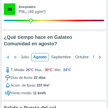
 seleccionar
o.
Aceptable
38
PM₁₀ (46 µg/m³)
calización
precisa e
ión mediante
, publicidad
¿Qué tiempo hace en Galateo
dos,
Comunidad en
agosto
?
 publicidad
,
ón de
yo
Junio
Julio
Agosto
Septiembre
Octubre
Noviemb
 desarrollo
s.
T. Media:
26°C
Max.:
30°C
Min:
24°C
tros 1199
ios
Días de lluvia:
22
días
Acum. de lluvia:
107 l/m²
Viento medio:
11 km/h
Salida y Puesta del sol