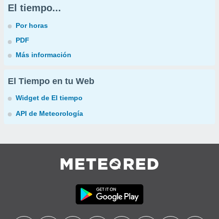
El tiempo...
Por horas
PDF
Más información
El Tiempo en tu Web
Widget de El tiempo
API de Meteorología