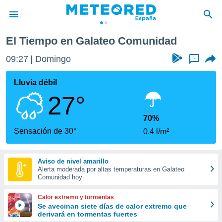
d
El Tiempo en Galateo Comunidad
privacidad
09:27
Domingo
...
o de
tiempo.com)
borado por
Lluvia débil
es para
27°
ue la
 que se
e calidad.
70%
eder a este
Sensación de 30°
0.4 l/m²
ediante las
opciones:
Aviso de nivel amarillo
ookies y
Alerta moderada por altas temperaturas en Galateo
e forma
Comunidad hoy
d digital
Calor extremo y tormentas
ada, basada
Se avecinan siete días de calor extremo que
derivará en tormentas fuertes
mación