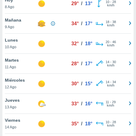
10
-
28
29°
/
13°
km/h
8 Ago
do en
 mismo.
sultar más
Mañana
18
-
38
34°
/
17°
 en nuestra
km/h
9 Ago
 Cookies
y
ualquier
Lunes
20
-
46
32°
/
18°
km/h
10 Ago
ento
 botón
ación de
Martes
14
-
30
28°
/
17°
kies
km/h
11 Ago
 disponible
e nuestra
Miércoles
14
-
34
.
30°
/
15°
km/h
12 Ago
IVAMENTE,
Jueves
11
-
29
33°
/
16°
km/h
13 Ago
as
 a cookies
Viernes
10
-
28
35°
/
18°
km/h
 no aceptar
14 Ago
ón de