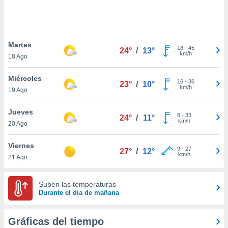
 botón
.
nto,
Martes
18
-
45
24°
/
13°
km/h
18 Ago
cios
kies,
Miércoles
ores únicos
16
-
36
23°
/
10°
km/h
19 Ago
as similares
nar,
rocesar
Jueves
8
-
33
24°
/
11°
onales como
km/h
20 Ago
 este sitio
recciones IP
Viernes
ficadores de
9
-
27
27°
/
12°
km/h
21 Ago
 posible
s
 traten tus
Suben las temperaturas
nales en
Durante el dia de mañana
 interés
go a lo que
nerte. Para
Gráficas del tiempo
retirar su