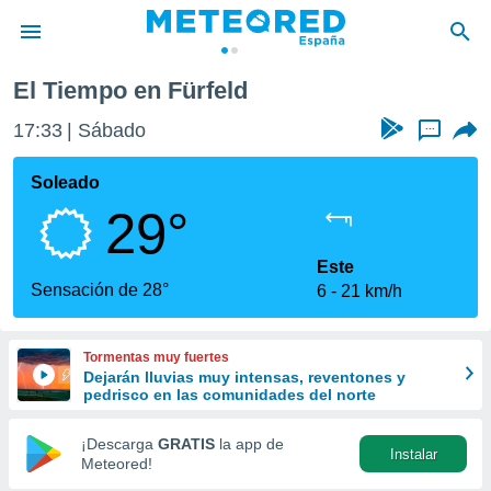
El Tiempo en Fürfeld
privacidad
17:33
Sábado
...
o de
tiempo.com)
borado por
Soleado
es para
29°
ue la
 que se
e calidad.
Este
eder a este
Sensación de 28°
6
21 km/h
ediante las
opciones:
Tormentas muy fuertes
ookies y
Dejarán lluvias muy intensas, reventones y
e forma
pedrisco en las comunidades del norte
d digital
¡Descarga
GRATIS
la app de
Instalar
ada, basada
Meteored!
mación