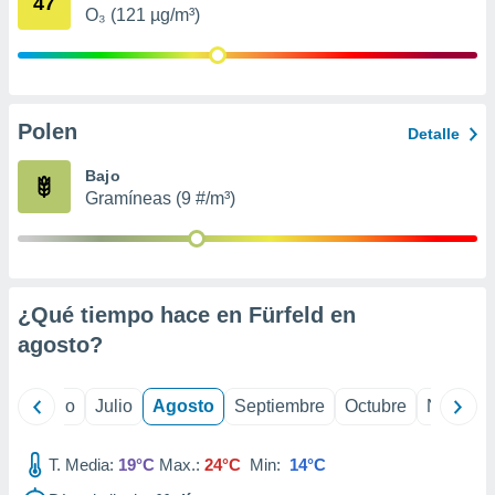
47
 seleccionar
O₃ (121 µg/m³)
o.
calización
precisa e
ión mediante
Polen
Detalle
, publicidad
Bajo
dos,
Gramíneas (9 #/m³)
 publicidad
,
ón de
 desarrollo
s.
¿Qué tiempo hace en Fürfeld en
tros 1199
agosto
?
ios
yo
Junio
Julio
Agosto
Septiembre
Octubre
Noviemb
T. Media:
19°C
Max.:
24°C
Min:
14°C