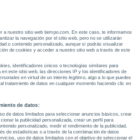
Aviso de nivel amarillo
Alerta moderada por altas
temperaturas en Froyennes hoy
er a nuestro sitio web tiempo.com. En este caso, te informamos
h
tizar la navegación por el sitio web, pero no se utilizarán
dad o contenido personalizado, aunque sí podrás visualizar
ción de cookies y acceder a nuestro sitio web a través de este
es, identificadores únicos o tecnologías similares para
n este sitio web, las direcciones IP y los identificadores de
rsonales en virtud de un interés legítimo, algo a lo que puedes
e nubosidad
Radar de lluvia
Satélites
Modelos
 al tratamiento de datos en cualquier momento haciendo clic en
miento de datos:
Martes
Miércoles
Jueves
Viernes
uso de datos limitados para seleccionar anuncios básicos, crear
11 Ago
12 Ago
13 Ago
14 Ago
ccionar la publicidad personalizada, crear un perfil para
ontenido personalizado, medir el rendimiento de la publicidad,
vés de estadísticas o a través de la combinación de datos
rvicios, uso de datos limitados con el objetivo de seleccionar el