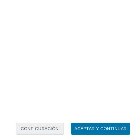
Calendario lunar
Lun
Mar
Mié
Jue
Vie
Sáb
Dom
8
9
10
11
12
13
14
15
16
17
18
19
20
21
CONFIGURACIÓN
ACEPTAR Y CONTINUAR