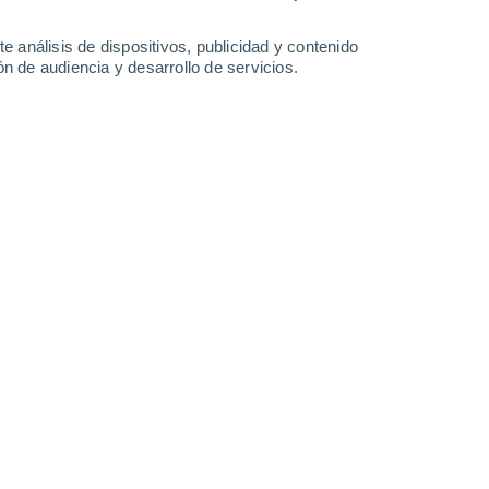
25°
/
13°
29°
/
14°
32°
/
16°
34°
/
18°
e análisis de dispositivos, publicidad y contenido
n de audiencia y desarrollo de servicios.
-
34
km/h
15
-
32
km/h
12
-
21
km/h
13
-
27
km/h
osto
Este
4 Medio
°
7
-
20 km/h
FPS:
6-10
Este
3 Medio
°
7
-
20 km/h
FPS:
6-10
Este
2 Bajo
°
7
-
19 km/h
FPS:
no
Este
1 Bajo
°
8
-
18 km/h
FPS:
no