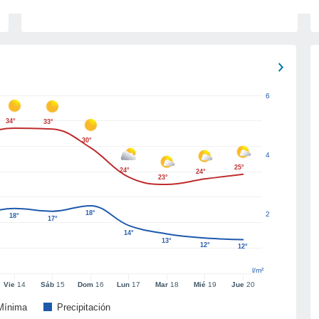
6
34°
33°
30°
4
25°
24°
24°
23°
18°
2
18°
17°
14°
13°
12°
12°
l/m²
Vie
14
Sáb
15
Dom
16
Lun
17
Mar
18
Mié
19
Jue
20
Mínima
Precipitación