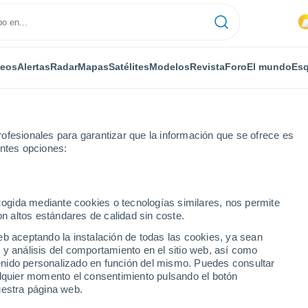
deos
Alertas
Radar
Mapas
Satélites
Modelos
Revista
Foro
El mundo
Esq
ofesionales para garantizar que la información que se ofrece es
entes opciones:
ecogida mediante cookies o tecnologías similares, nos permite
on altos estándares de calidad sin coste.
s
eb aceptando la instalación de todas las cookies, ya sean
 y análisis del comportamiento en el sitio web, así como
...
ntenido personalizado en función del mismo. Puedes consultar
alquier momento el consentimiento pulsando el botón
Por horas
uestra página web.
Intervalos nubosos en las
próximas horas