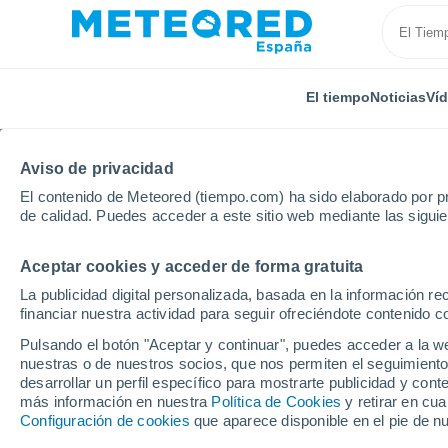
El tiempo
Noticias
Ví
Aviso de privacidad
El contenido de Meteored (tiempo.com) ha sido elaborado por pr
de calidad. Puedes acceder a este sitio web mediante las sigui
Aceptar cookies y acceder de forma gratuita
Inicio
Bélgica
Valonia
Henao
Froyennes
La publicidad digital personalizada, basada en la información r
financiar nuestra actividad para seguir ofreciéndote contenido c
El Tiempo en Froyenne
Pulsando el botón "Aceptar y continuar", puedes acceder a la w
nuestras o de nuestros socios, que nos permiten el seguimiento
15:32
Sábado
desarrollar un perfil específico para mostrarte publicidad y co
más información en nuestra
Política de Cookies
y retirar en cu
Configuración de cookies
que aparece disponible en el pie de n
Nubes y claros