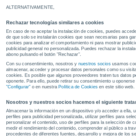
26°
ALTERNATIVAMENTE,
Rechazar tecnologías similares a cookies
Este
En caso de no aceptar la instalación de cookies, puedes acced
Sensación de 26°
7
-
20 km/
de que solo se instalarán cookies que sean necesarias para garan
cookies para analizar el comportamiento ni para mostrar publici
publicidad general no personalizada. Puedes rechazar la instala
abono pulsando el botón "Rechazar".
Tormentas muy fuertes
Dejarán lluvias muy intensas, reventones y
Con su consentimiento, nosotros y
nuestros socios
usamos cooki
pedrisco en las comunidades del norte
almacenar, acceder y procesar datos personales como su visita e
cookies. Es posible que algunos proveedores traten tus datos pe
El Tiempo 1 - 7 días
Por horas
Actualidad
Mapa d
oponerte. Para ello, puede retirar su consentimiento u oponerse
"Configurar"
o en nuestra
Política de Cookies
en este sitio web.
Nosotros y nuestros socios hacemos el siguiente trata
Mañana
Lunes
Hoy
Almacenar la información en un dispositivo y/o acceder a ella, 
9 Ago
10 Ago
8 Ago
perfiles para publicidad personalizada, utilizar perfiles para sele
personalizar el contenido, uso de perfiles para la selección de c
medir el rendimiento del contenido, comprender al público a tra
procedentes de diferentes fuentes, desarrollo y mejora de los se