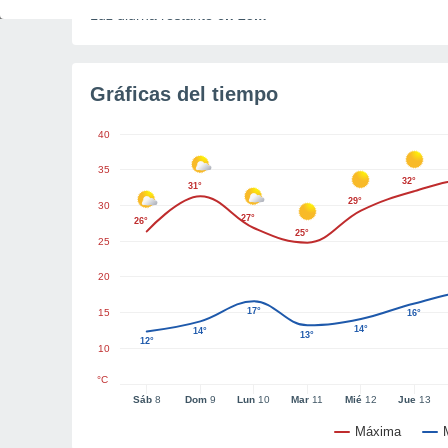
Luz diurna restante
6h 25m
Gráficas del tiempo
40
35
32°
31°
29°
30
27°
26°
25°
25
20
17°
15
16°
14°
14°
13°
12°
10
°C
Sáb
8
Dom
9
Lun
10
Mar
11
Mié
12
Jue
13
Máxima