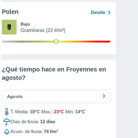
Polen
Detalle
Bajo
Gramíneas (22 #/m³)
¿Qué tiempo hace en Froyennes en
agosto
?
Agosto
T. Media:
18°C
Max.:
23°C
Min:
14°C
Días de lluvia:
12
días
Acum. de lluvia:
74 l/m²