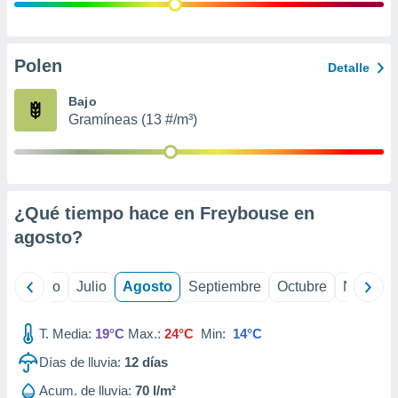
 seleccionar
o.
calización
precisa e
Polen
Detalle
ión mediante
Bajo
, publicidad
Gramíneas (13 #/m³)
dos,
 publicidad
,
ón de
¿Qué tiempo hace en Freybouse en
 desarrollo
s.
agosto
?
tros 1199
ios
yo
Junio
Julio
Agosto
Septiembre
Octubre
Noviemb
T. Media:
19°C
Max.:
24°C
Min:
14°C
Días de lluvia:
12
días
Acum. de lluvia:
70 l/m²