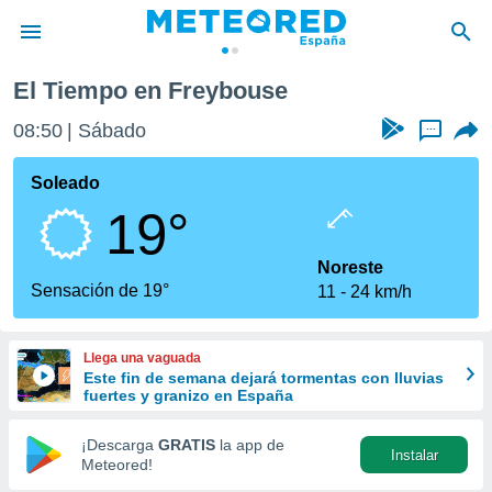
El Tiempo en Freybouse
privacidad
08:50
Sábado
...
o de
tiempo.com)
borado por
Soleado
es para
19°
ue la
 que se
e calidad.
Noreste
eder a este
Sensación de 19°
11
24 km/h
ediante las
opciones:
Llega una vaguada
ookies y
Este fin de semana dejará tormentas con lluvias
e forma
fuertes y granizo en España
d digital
¡Descarga
GRATIS
la app de
Instalar
ada, basada
Meteored!
mación