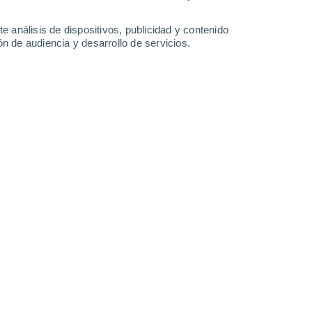
Lunes
10
e análisis de dispositivos, publicidad y contenido
n de audiencia y desarrollo de servicios.
en Freybouse
17°
Cielo despejado
02:00
Sensación T.
17°
15°
Cielo despejado
05:00
Sensación T.
15°
16°
Soleado
08:00
Sensación T.
16°
24°
Soleado
11:00
Sensación T.
25°