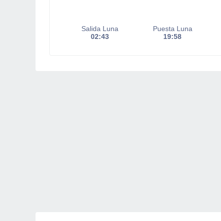
Salida Luna
Puesta Luna
02:43
19:58