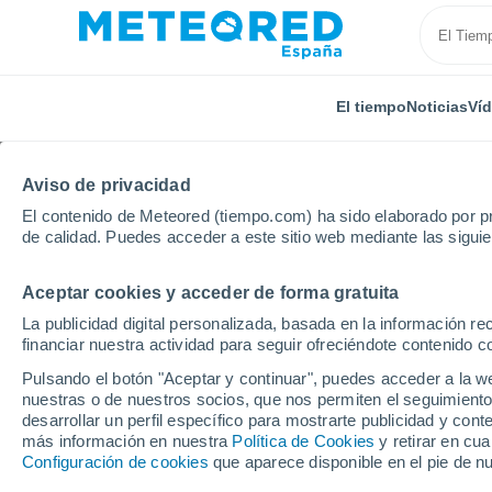
El tiempo
Noticias
Ví
Aviso de privacidad
El contenido de Meteored (tiempo.com) ha sido elaborado por pr
de calidad. Puedes acceder a este sitio web mediante las sigui
Aceptar cookies y acceder de forma gratuita
Inicio
Francia
Gran Este
Mosela
Freybouse
La publicidad digital personalizada, basada en la información r
financiar nuestra actividad para seguir ofreciéndote contenido c
El tiempo en Freybous
Pulsando el botón "Aceptar y continuar", puedes acceder a la w
nuestras o de nuestros socios, que nos permiten el seguimiento
desarrollar un perfil específico para mostrarte publicidad y co
El Tiempo 1 - 7 días
Por horas
más información en nuestra
Política de Cookies
y retirar en cu
Configuración de cookies
que aparece disponible en el pie de n