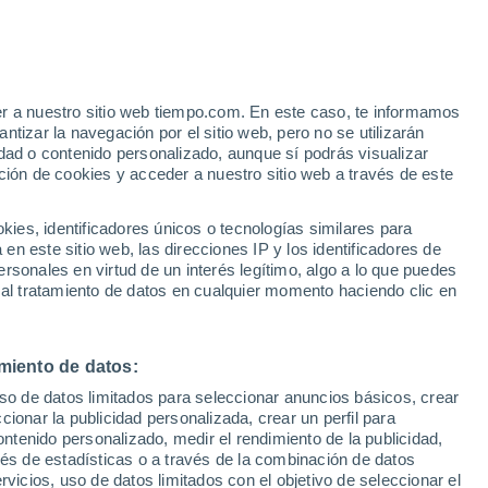
Freybouse
VIENTO
PRECIPITACIÓN
er a nuestro sitio web tiempo.com. En este caso, te informamos
12
15
18
21
00
03
06
09
12
15
18
21
00
tizar la navegación por el sitio web, pero no se utilizarán
dad o contenido personalizado, aunque sí podrás visualizar
ción de cookies y acceder a nuestro sitio web a través de este
es, identificadores únicos o tecnologías similares para
32°
32°
31°
n este sitio web, las direcciones IP y los identificadores de
rsonales en virtud de un interés legítimo, algo a lo que puedes
29°
29°
29°
28°
28°
 al tratamiento de datos en cualquier momento haciendo clic en
24°
23°
21°
21°
miento de datos:
19°
uso de datos limitados para seleccionar anuncios básicos, crear
ccionar la publicidad personalizada, crear un perfil para
ontenido personalizado, medir el rendimiento de la publicidad,
vés de estadísticas o a través de la combinación de datos
rvicios, uso de datos limitados con el objetivo de seleccionar el