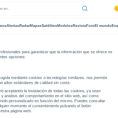
deos
Alertas
Radar
Mapas
Satélites
Modelos
Revista
Foro
El mundo
Esq
ofesionales para garantizar que la información que se ofrece es
entes opciones:
Por horas
ecogida mediante cookies o tecnologías similares, nos permite
on altos estándares de calidad sin coste.
e por horas
eb aceptando la instalación de todas las cookies, ya sean
 y análisis del comportamiento en el sitio web, así como
ntenido personalizado en función del mismo. Puedes consultar
alquier momento el consentimiento pulsando el botón
uestra página web.