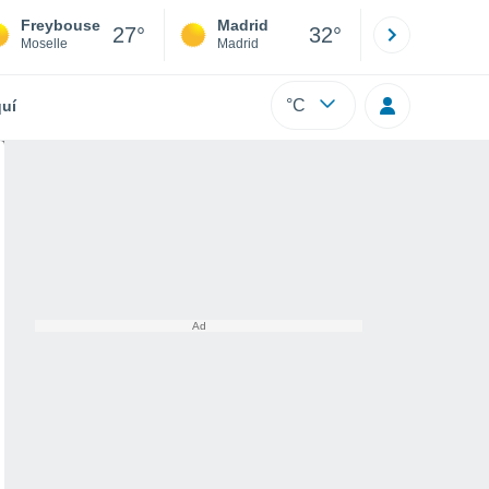
Freybouse
Madrid
Barcelona
27°
32°
Moselle
Madrid
Barcelona
°C
uí