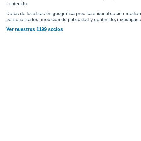
Sábado
8
Domingo
9
contenido.
Datos de localización geográfica precisa e identificación mediant
personalizados, medición de publicidad y contenido, investigació
Ver nuestros 1199 socios
La previsión del tiempo por horas 
SÁBADO, 08 DE AGOSTO
La mayor parte del día
Soleado
Salida del sol a las
06:15
Puesta del sol a las
21:00
Primera luz a las
05:38
Última luz a las
21:37
Fase Lunar