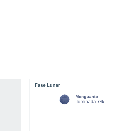
LUNES, 10 DE AGOSTO
La mayor parte del día
Soleado
Salida del sol a las
06:18
Puesta del sol a las
20:57
Primera luz a las
05:42
Última luz a las
21:33
Fase Lunar
Menguante
Iluminada
7%