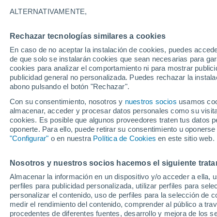
Gráfica del tiempo por horas en 
ALTERNATIVAMENTE,
SÍMBOLO
TEMPERATURA
Rechazar tecnologías similares a cookies
En caso de no aceptar la instalación de cookies, puedes acced
00
03
06
09
12
15
18
21
00
03
06
09
de que solo se instalarán cookies que sean necesarias para garan
cookies para analizar el comportamiento ni para mostrar publici
publicidad general no personalizada. Puedes rechazar la instala
abono pulsando el botón "Rechazar".
Con su consentimiento, nosotros y
nuestros socios
usamos cooki
almacenar, acceder y procesar datos personales como su visita e
30°
cookies. Es posible que algunos proveedores traten tus datos pe
29°
28°
oponerte. Para ello, puede retirar su consentimiento u oponerse
"Configurar"
o en nuestra
Política de Cookies
en este sitio web.
24°
23°
Nosotros y nuestros socios hacemos el siguiente trata
20°
19°
18°
Almacenar la información en un dispositivo y/o acceder a ella, 
17°
16°
perfiles para publicidad personalizada, utilizar perfiles para sele
15°
personalizar el contenido, uso de perfiles para la selección de c
medir el rendimiento del contenido, comprender al público a tra
procedentes de diferentes fuentes, desarrollo y mejora de los se