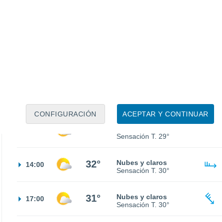
21°
Nubes y claros
02:00
Sensación T.
21°
19°
Nubes y claros
05:00
Sensación T.
19°
21°
Soleado
08:00
Sensación T.
21°
CONFIGURACIÓN
ACEPTAR Y CONTINUAR
29°
Nubes y claros
11:00
Sensación T.
29°
32°
Nubes y claros
14:00
Sensación T.
30°
31°
Nubes y claros
17:00
Sensación T.
30°