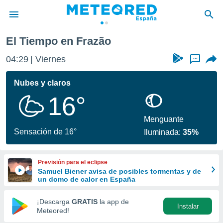
El Tiempo en Frazão
privacidad
04:29
Viernes
...
o de
tiempo.com)
borado por
Nubes y claros
es para
16°
ue la
 que se
e calidad.
Menguante
eder a este
Sensación de 16°
Iluminada:
35%
ediante las
opciones:
Previsión para el eclipse
ookies y
Samuel Biener avisa de posibles tormentas y de
e forma
un domo de calor en España
d digital
¡Descarga
GRATIS
la app de
Instalar
ada, basada
Meteored!
mación