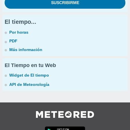
El tiempo...
Por horas
PDF
Más información
El Tiempo en tu Web
Widget de El tiempo
API de Meteorología