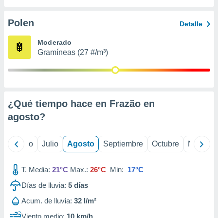
 seleccionar
o.
Polen
Detalle
calización
precisa e
Moderado
ión mediante
Gramíneas (27 #/m³)
, publicidad
dos,
 publicidad
,
¿Qué tiempo hace en Frazão en
ón de
agosto
?
 desarrollo
s.
tros 1199
yo
Junio
Julio
Agosto
Septiembre
Octubre
Noviemb
ios
T. Media:
21°C
Max.:
26°C
Min:
17°C
Días de lluvia:
5
días
Acum. de lluvia:
32 l/m²
Viento medio:
10 km/h