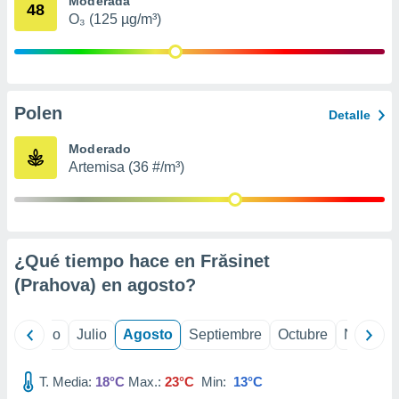
Moderada
 seleccionar
48
o.
O₃ (125 µg/m³)
calización
precisa e
ión mediante
Polen
, publicidad
Detalle
dos,
Moderado
 publicidad
Artemisa (36 #/m³)
,
ón de
 desarrollo
s.
¿Qué tiempo hace en Frăsinet
tros 1199
ios
(Prahova) en
agosto
?
yo
Junio
Julio
Agosto
Septiembre
Octubre
Noviemb
T. Media:
18°C
Max.:
23°C
Min:
13°C