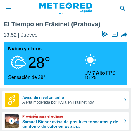
El Tiempo en Frăsinet (Prahova)
privacidad
13:52
Jueves
...
o de
tiempo.com)
borado por
Nubes y claros
es para
28°
ue la
 que se
e calidad.
UV
7 Alto
FPS
eder a este
Sensación de 29°
15-25
ediante las
opciones:
ookies y
Aviso de nivel amarillo
Alerta moderada por lluvia en Frăsinet hoy
e forma
d digital
Previsión para el eclipse
ada, basada
Samuel Biener avisa de posibles tormentas y de
un domo de calor en España
mación