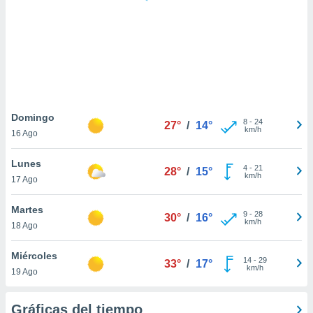
 botón
.
nto,
cios
kies,
ores únicos
Domingo
8
-
24
as similares
27°
/
14°
km/h
16 Ago
nar,
rocesar
Lunes
onales como
4
-
21
28°
/
15°
km/h
 este sitio
17 Ago
recciones IP
ficadores de
Martes
9
-
28
30°
/
16°
 posible
km/h
18 Ago
s
 traten tus
Miércoles
nales en
14
-
29
33°
/
17°
km/h
 interés
19 Ago
go a lo que
nerte. Para
Gráficas del tiempo
retirar su