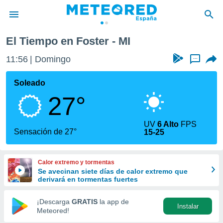
El Tiempo en Foster - MI
privacidad
11:56
Domingo
...
o de
tiempo.com)
borado por
Soleado
es para
27°
ue la
 que se
e calidad.
UV
6 Alto
FPS
eder a este
Sensación de 27°
15-25
ediante las
opciones:
Calor extremo y tormentas
ookies y
Se avecinan siete días de calor extremo que
e forma
derivará en tormentas fuertes
d digital
¡Descarga
GRATIS
la app de
Instalar
ada, basada
Meteored!
mación