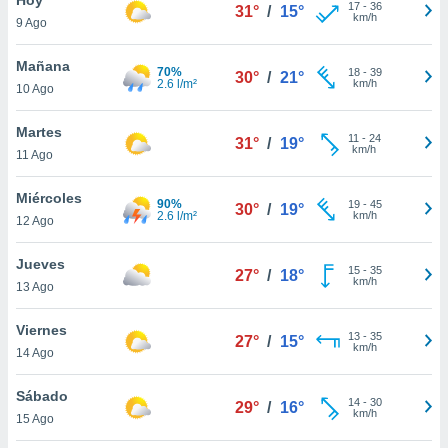
17
-
36
31°
/
15°
km/h
9 Ago
do en
 mismo.
sultar más
Mañana
70%
18
-
39
30°
/
21°
 en nuestra
2.6 l/m²
km/h
10 Ago
 Cookies
y
ualquier
Martes
11
-
24
31°
/
19°
km/h
11 Ago
ento
 botón
ación de
Miércoles
90%
19
-
45
30°
/
19°
kies
2.6 l/m²
km/h
12 Ago
 disponible
e nuestra
Jueves
15
-
35
.
27°
/
18°
km/h
13 Ago
IVAMENTE,
Viernes
13
-
35
27°
/
15°
km/h
14 Ago
as
 a cookies
Sábado
14
-
30
29°
/
16°
km/h
 no aceptar
15 Ago
ón de