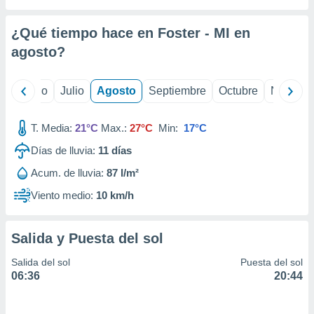
 seleccionar
o.
¿Qué tiempo hace en Foster - MI en
calización
precisa e
agosto
?
ión mediante
, publicidad
yo
Junio
Julio
Agosto
Septiembre
Octubre
Noviemb
dos,
T. Media:
21°C
Max.:
27°C
Min:
17°C
 publicidad
,
Días de lluvia:
11
días
ón de
 desarrollo
Acum. de lluvia:
87 l/m²
s.
Viento medio:
10 km/h
tros 1199
ios
Salida y Puesta del sol
Salida del sol
Puesta del sol
06:36
20:44