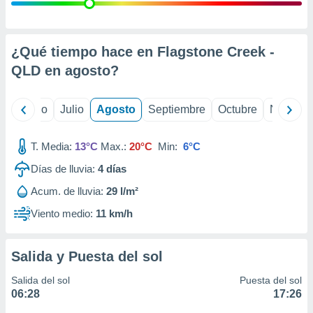
 seleccionar
o.
calización
precisa e
¿Qué tiempo hace en Flagstone Creek -
ión mediante
QLD en
agosto
?
, publicidad
yo
Junio
Julio
Agosto
Septiembre
Octubre
Noviemb
dos,
 publicidad
,
T. Media:
13°C
Max.:
20°C
Min:
6°C
ón de
Días de lluvia:
4
días
 desarrollo
s.
Acum. de lluvia:
29 l/m²
tros 1199
Viento medio:
11 km/h
ios
Salida y Puesta del sol
Salida del sol
Puesta del sol
06:28
17:26