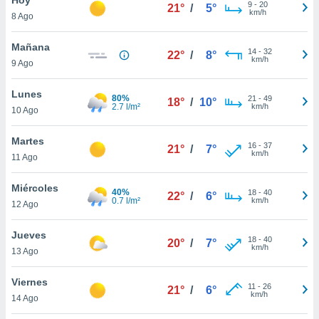
9
-
20
21°
/
5°
km/h
8 Ago
do en
 mismo.
sultar más
Mañana
14
-
32
22°
/
8°
 en nuestra
km/h
9 Ago
 Cookies
y
ualquier
Lunes
80%
21
-
49
18°
/
10°
2.7 l/m²
km/h
10 Ago
ento
 botón
ación de
Martes
16
-
37
21°
/
7°
kies
km/h
11 Ago
 disponible
e nuestra
Miércoles
40%
18
-
40
.
22°
/
6°
0.7 l/m²
km/h
12 Ago
IVAMENTE,
Jueves
18
-
40
20°
/
7°
km/h
13 Ago
as
 a cookies
Viernes
11
-
26
21°
/
6°
km/h
 no aceptar
14 Ago
ón de