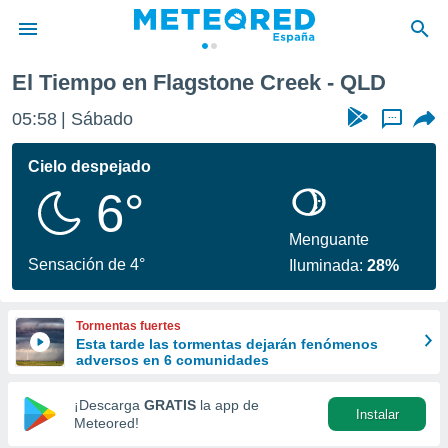
El Tiempo en Flagstone Creek - QLD
privacidad
05:58
Sábado
...
o de
tiempo.com)
borado por
Cielo despejado
es para
6°
ue la
 que se
e calidad.
Menguante
eder a este
Sensación de 4°
Iluminada:
28%
ediante las
opciones:
Tormentas fuertes
ookies y
Esta tarde las tormentas dejarán fenómenos
e forma
adversos en 6 comunidades
d digital
¡Descarga
GRATIS
la app de
Instalar
ada, basada
Meteored!
mación