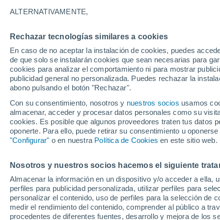
26°
ALTERNATIVAMENTE,
Rechazar tecnologías similares a cookies
Menguant
En caso de no aceptar la instalación de cookies, puedes acced
Iluminada
Sensación de 28°
de que solo se instalarán cookies que sean necesarias para garan
cookies para analizar el comportamiento ni para mostrar publici
publicidad general no personalizada. Puedes rechazar la instala
abono pulsando el botón "Rechazar".
Tormentas muy fuertes
Dejarán lluvias muy intensas, reventones y
Con su consentimiento, nosotros y
nuestros socios
usamos cooki
pedrisco en las comunidades del norte
almacenar, acceder y procesar datos personales como su visita e
cookies. Es posible que algunos proveedores traten tus datos pe
El Tiempo 1 - 7 días
Por horas
Actualidad
Mapa d
oponerte. Para ello, puede retirar su consentimiento u oponerse
"Configurar"
o en nuestra
Política de Cookies
en este sitio web.
Nosotros y nuestros socios hacemos el siguiente trata
Mañana
Lunes
Hoy
Almacenar la información en un dispositivo y/o acceder a ella, 
9 Ago
10 Ago
8 Ago
perfiles para publicidad personalizada, utilizar perfiles para sele
personalizar el contenido, uso de perfiles para la selección de c
medir el rendimiento del contenido, comprender al público a tra
procedentes de diferentes fuentes, desarrollo y mejora de los se
80%
60%
70%