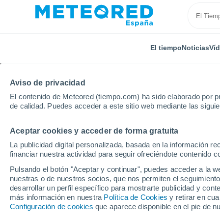
El tiempo
Noticias
Ví
Aviso de privacidad
El contenido de Meteored (tiempo.com) ha sido elaborado por pr
de calidad. Puedes acceder a este sitio web mediante las sigui
Aceptar cookies y acceder de forma gratuita
Inicio
Puerto Rico
Municipio de Hatillo
Estancias
La publicidad digital personalizada, basada en la información r
financiar nuestra actividad para seguir ofreciéndote contenido c
El Tiempo en Estancias
Pulsando el botón "Aceptar y continuar", puedes acceder a la w
nuestras o de nuestros socios, que nos permiten el seguimiento
05:08
Sábado
desarrollar un perfil específico para mostrarte publicidad y co
más información en nuestra
Política de Cookies
y retirar en cu
Configuración de cookies
que aparece disponible en el pie de n
Nubes y claros