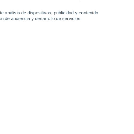
2.8 l/m²
2.5 l/m²
0.4 l/m²
30°
/
25°
31°
/
24°
32°
/
24°
31°
/
26°
e análisis de dispositivos, publicidad y contenido
n de audiencia y desarrollo de servicios.
-
39
km/h
17
-
35
km/h
34
-
55
km/h
36
-
59
km/h
 de agosto
Este
0 Bajo
16
-
24 km/h
FPS:
no
Este
0 Bajo
14
-
24 km/h
FPS:
no
Este
1 Bajo
14
-
23 km/h
FPS:
no
Este
8 ¡Muy Alto!
21
-
34 km/h
FPS:
25-50