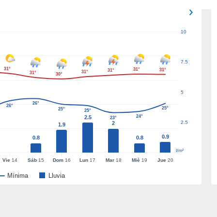
10
7.5
31°
31°
31°
31°
31°
31°
30°
5
26°
26°
25°
25°
25°
24°
2.5
23°
2.5
2
1.9
0.9
0.8
0.8
l/m²
Vie
14
Sáb
15
Dom
16
Lun
17
Mar
18
Mié
19
Jue
20
Mínima
Lluvia