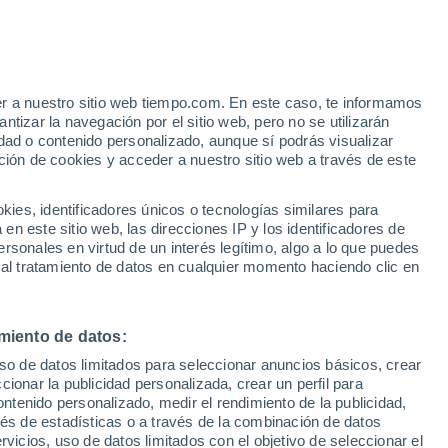
Aviso de nivel amarillo
Alerta moderada por altas
temperaturas en Estancias Hatillo
hoy
e
er a nuestro sitio web tiempo.com. En este caso, te informamos
:
22%
tizar la navegación por el sitio web, pero no se utilizarán
dad o contenido personalizado, aunque sí podrás visualizar
ción de cookies y acceder a nuestro sitio web a través de este
es, identificadores únicos o tecnologías similares para
n este sitio web, las direcciones IP y los identificadores de
rsonales en virtud de un interés legítimo, algo a lo que puedes
e nubosidad
Radar de lluvia
Satélites
Modelos
 al tratamiento de datos en cualquier momento haciendo clic en
miento de datos:
Martes
Miércoles
Jueves
Viernes
uso de datos limitados para seleccionar anuncios básicos, crear
11 Ago
12 Ago
13 Ago
14 Ago
ccionar la publicidad personalizada, crear un perfil para
ontenido personalizado, medir el rendimiento de la publicidad,
vés de estadísticas o a través de la combinación de datos
rvicios, uso de datos limitados con el objetivo de seleccionar el
80%
90%
30%