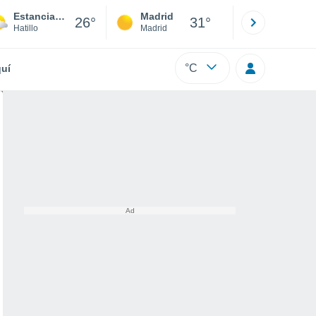
Estancias Hatillo
Madrid
Barcelona
26°
31°
Hatillo
Madrid
Barcelona
°C
uí