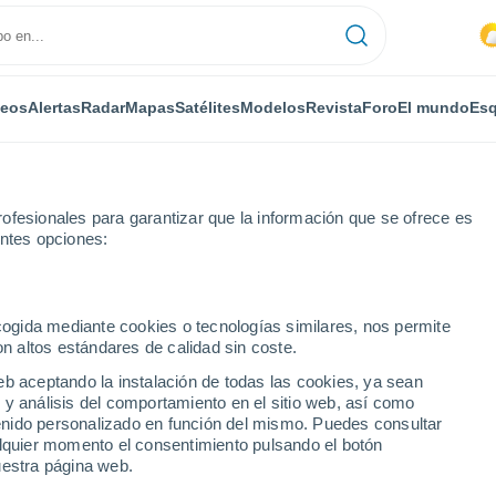
deos
Alertas
Radar
Mapas
Satélites
Modelos
Revista
Foro
El mundo
Esq
ofesionales para garantizar que la información que se ofrece es
entes opciones:
 Hatillo
ecogida mediante cookies o tecnologías similares, nos permite
on altos estándares de calidad sin coste.
 Hatillo
eb aceptando la instalación de todas las cookies, ya sean
 y análisis del comportamiento en el sitio web, así como
...
ntenido personalizado en función del mismo. Puedes consultar
alquier momento el consentimiento pulsando el botón
Por horas
uestra página web.
Calor Húmedo Sofocante en las
próximas horas