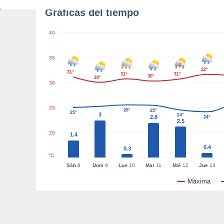
Gráficas del tiempo
40
35
32°
31°
31°
31°
30°
30°
30
25
26°
25°
25°
3
24°
2.8
24°
2.5
20
1.4
0.4
0.3
°C
Sáb
8
Dom
9
Lun
10
Mar
11
Mié
12
Jue
13
Máxima