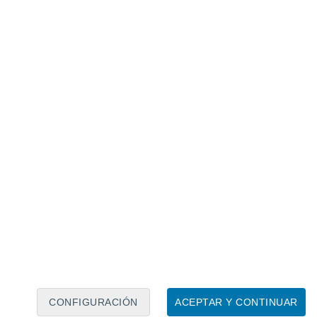
Calendario lunar
Lun
Mar
Mié
Jue
Vie
Sáb
Dom
8
9
10
11
12
13
14
15
16
17
18
19
20
21
CONFIGURACIÓN
ACEPTAR Y CONTINUAR