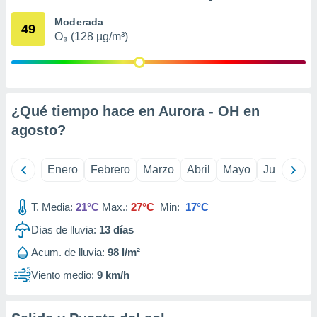
ento u
Moderada
49
O₃ (128 µg/m³)
 de datos
er momento
ic en
o en
 Cookies
en
¿Qué tiempo hace en Aurora - OH en
eb.
agosto
?
y
socios
Enero
Febrero
Marzo
Abril
Mayo
Junio
Ju
el
to de
T. Media:
21°C
Max.:
27°C
Min:
17°C
Días de lluvia:
13
días
la
 en un
Acum. de lluvia:
98 l/m²
 y/o acceder
 de datos
Viento medio:
9 km/h
ara
 anuncios
ar perfiles