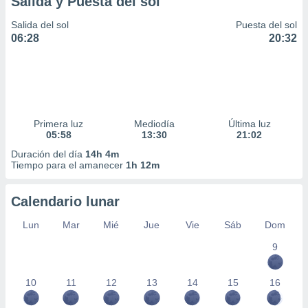
Salida y Puesta del sol
idad
a, utilizar
Salida del sol
Puesta del sol
a
06:28
20:32
 la
da, crear un
personalizar
o, uso de
a la
Primera luz
Mediodía
Última luz
e contenido
05:58
13:30
21:02
do, medir el
 de la
Duración del día
14h 4m
Tiempo para el amanecer
1h 12m
medir el
 del
 comprender
Calendario lunar
 través de
s o a través
Lun
Mar
Mié
Jue
Vie
Sáb
Dom
nación de
edentes de
9
fuentes,
y mejora de
10
11
12
13
14
15
16
os, uso de
ados con el