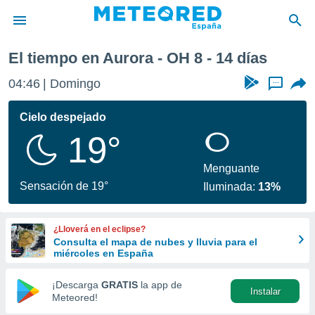
 semana
El tiempo en Aurora - OH 8 - 14 días
privacidad
04:46
Domingo
...
o de
tiempo.com)
borado por
Cielo despejado
es para
19°
ue la
 que se
e calidad.
Menguante
eder a este
Sensación de 19°
Iluminada:
13%
ediante las
opciones:
¿Lloverá en el eclipse?
ookies y
Consulta el mapa de nubes y lluvia para el
e forma
miércoles en España
d digital
¡Descarga
GRATIS
la app de
Instalar
ada, basada
Meteored!
mación