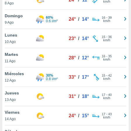
km/h
8 Ago
do en
 mismo.
Domingo
60%
16
-
39
sultar más
24°
/
14°
0.6 l/m²
km/h
9 Ago
 en nuestra
 Cookies
y
Lunes
ualquier
15
-
36
23°
/
14°
km/h
10 Ago
ento
 botón
Martes
16
-
35
28°
/
12°
ación de
km/h
11 Ago
kies
 disponible
Miércoles
e nuestra
30%
15
-
42
33°
/
17°
0.8 l/m²
km/h
.
12 Ago
IVAMENTE,
Jueves
17
-
40
31°
/
18°
km/h
13 Ago
as
Viernes
 a cookies
17
-
43
24°
/
15°
km/h
14 Ago
 no aceptar
ón de