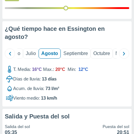
 seleccionar
o.
calización
precisa e
ión mediante
¿Qué tiempo hace en Essington en
agosto
?
, publicidad
dos,
yo
Junio
Julio
Agosto
Septiembre
Octubre
Noviemb
 publicidad
,
ón de
T. Media:
16°C
Max.:
20°C
Min:
12°C
 desarrollo
s.
Días de lluvia:
13
días
tros 1199
Acum. de lluvia:
73 l/m²
ios
Viento medio:
13 km/h
Salida y Puesta del sol
Salida del sol
Puesta del sol
05:35
20:51