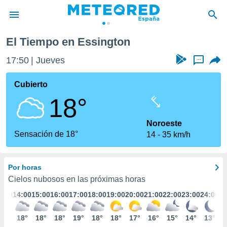
El Tiempo en Essington
privacidad
17:50
Jueves
...
o de
tiempo.com)
borado por
Cubierto
es para
18°
ue la
 que se
e calidad.
Noroeste
eder a este
Sensación de 18°
14
35 km/h
ediante las
opciones:
Por horas
ookies y
e forma
Cielos nubosos en las próximas horas
3:00
14:00
15:00
16:00
17:00
18:00
19:00
20:00
21:00
22:00
23:00
24:00
d digital
ada, basada
18°
18°
18°
18°
19°
18°
18°
17°
16°
15°
14°
13°
mación