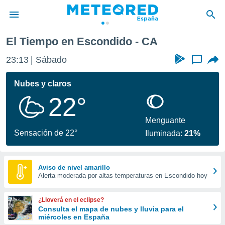
El Tiempo en Escondido - CA
privacidad
23:13
Sábado
...
o de
tiempo.com)
borado por
Nubes y claros
es para
22°
ue la
 que se
e calidad.
Menguante
eder a este
Sensación de 22°
Iluminada:
21%
ediante las
opciones:
ookies y
Aviso de nivel amarillo
Alerta moderada por altas temperaturas en Escondido hoy
e forma
d digital
¿Lloverá en el eclipse?
ada, basada
Consulta el mapa de nubes y lluvia para el
miércoles en España
mación