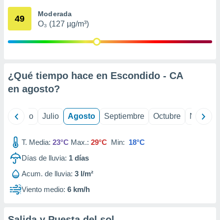
 seleccionar
o.
Moderada
49
O₃ (127 µg/m³)
calización
precisa e
ión mediante
, publicidad
¿Qué tiempo hace en Escondido - CA
dos,
en
agosto
?
 publicidad
,
ón de
yo
Junio
Julio
Agosto
Septiembre
Octubre
Noviemb
 desarrollo
s.
T. Media:
23°C
Max.:
29°C
Min:
18°C
tros 1199
ios
Días de lluvia:
1
días
Acum. de lluvia:
3 l/m²
Viento medio:
6 km/h
Salida y Puesta del sol