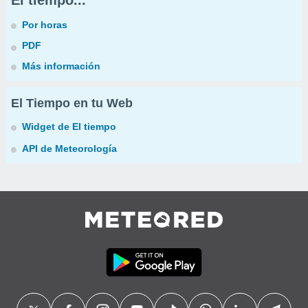
El tiempo...
Por horas
PDF
Más información
El Tiempo en tu Web
Widget de El tiempo
API de Meteorología